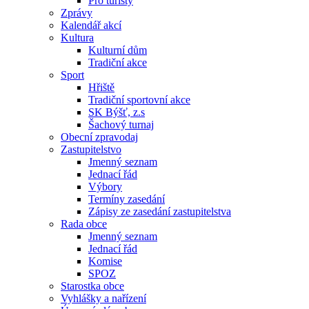
Pro turisty
Zprávy
Kalendář akcí
Kultura
Kulturní dům
Tradiční akce
Sport
Hřiště
Tradiční sportovní akce
SK Býšť, z.s
Šachový turnaj
Obecní zpravodaj
Zastupitelstvo
Jmenný seznam
Jednací řád
Výbory
Termíny zasedání
Zápisy ze zasedání zastupitelstva
Rada obce
Jmenný seznam
Jednací řád
Komise
SPOZ
Starostka obce
Vyhlášky a nařízení