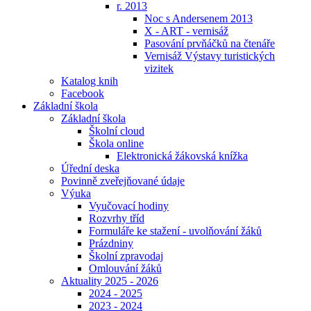
r. 2013
Noc s Andersenem 2013
X - ART - vernisáž
Pasování prvňáčků na čtenáře
Vernisáž Výstavy turistických
vizitek
Katalog knih
Facebook
Základní škola
Základní škola
Školní cloud
Škola online
Elektronická žákovská knížka
Úřední deska
Povinně zveřejňované údaje
Výuka
Vyučovací hodiny
Rozvrhy tříd
Formuláře ke stažení - uvolňování žáků
Prázdniny
Školní zpravodaj
Omlouvání žáků
Aktuality 2025 - 2026
2024 - 2025
2023 - 2024