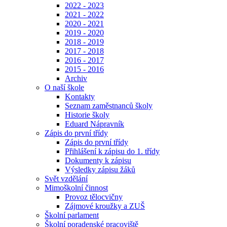
2022 - 2023
2021 - 2022
2020 - 2021
2019 - 2020
2018 - 2019
2017 - 2018
2016 - 2017
2015 - 2016
Archiv
O naší škole
Kontakty
Seznam zaměstnanců školy
Historie školy
Eduard Nápravník
Zápis do první třídy
Zápis do první třídy
Přihlášení k zápisu do 1. třídy
Dokumenty k zápisu
Výsledky zápisu žáků
Svět vzdělání
Mimoškolní činnost
Provoz tělocvičny
Zájmové kroužky a ZUŠ
Školní parlament
Školní poradenské pracoviště