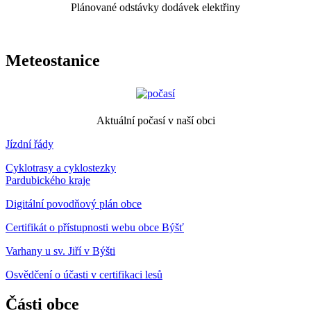
Plánované odstávky dodávek elektřiny
Meteostanice
Aktuální počasí v naší obci
Jízdní řády
Cyklotrasy a cyklostezky
Pardubického kraje
Digitální povodňový plán obce
Certifikát o přístupnosti webu obce Býšť
Varhany u sv. Jiří v Býšti
Osvědčení o účasti v certifikaci lesů
Části obce