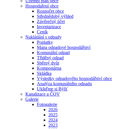
Územní plán obce
Hospodaření obce
Rozpočet obce
Střednědobý výhled
Závěrečný účet
Inventarizace
Ceník
Nakládání s odpady
Poplatky
Mapa odpadové hospodářství
Komunální odpad
Tříděný odpad
Sběrný dvůr
Kompostárna
Skládka
Výsledky odpadového hospodářství obce
Analýza komunálního odpadu
Ukliďme si Býšť
Kanalizace a ČOV
Galerie
Fotogalerie
2026
2025
2024
2023