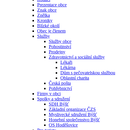
Prezentace obce
Znak obce
Znělka
Kroniky
Blízké okolí
Obec je členem
Služby
Služby obce
Pohostinství
Prodejny
Zdravotnictví a sociální služby
Lékaři
Lékárna
Dům s pečovatelskou službou
Oblastní charita
Česká pošta
Pohřebnictví
Firmy v obci
Spolky a sdružení
SDH Býšť
Základní organizace ČZS
Myslivecké sdružení Býšť
Honební společenstvo Býšť
OS Hoděšovice