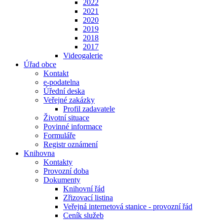
2022
2021
2020
2019
2018
2017
Videogalerie
Úřad obce
Kontakt
e-podatelna
Úřední deska
Veřejné zakázky
Profil zadavatele
Životní situace
Povinné informace
Formuláře
Registr oznámení
Knihovna
Kontakty
Provozní doba
Dokumenty
Knihovní řád
Zřizovací listina
Veřejná internetová stanice - provozní řád
Ceník služeb