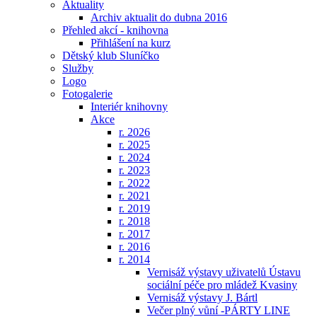
Aktuality
Archiv aktualit do dubna 2016
Přehled akcí - knihovna
Přihlášení na kurz
Dětský klub Sluníčko
Služby
Logo
Fotogalerie
Interiér knihovny
Akce
r. 2026
r. 2025
r. 2024
r. 2023
r. 2022
r. 2021
r. 2019
r. 2018
r. 2017
r. 2016
r. 2014
Vernisáž výstavy uživatelů Ústavu
sociální péče pro mládež Kvasiny
Vernisáž výstavy J. Bártl
Večer plný vůní -PÁRTY LINE