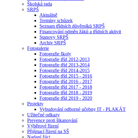
Školská rada
SRPŠ
Aktuálně
Termíny schůzek
Seznam třídních důvěrníků SRPŠ
Financování odměn žáků a třídních aktivit
Stanovy SRPŠ
Archiv SRPŠ
Fotogalerie
Fotografie školy
Fotografie tříd 2012-2013
Fotografie tříd 2013-2014
Fotografie tříd 2014-2015
Fotografie tříd 2015 - 2016
Fotografie tříd 2016 - 2017
Fotografie tříd 2017 - 2018
Fotografie tříd 2018 - 2019
Fotografie tříd 2019 - 2020
Projekty
Vybudování odborné učebny IT - PLAKÁT
Užitečné odkazy
Prevence proti šikanování
Výběrové řízení
Přijímací řízení na SŠ
Nadaní žáci