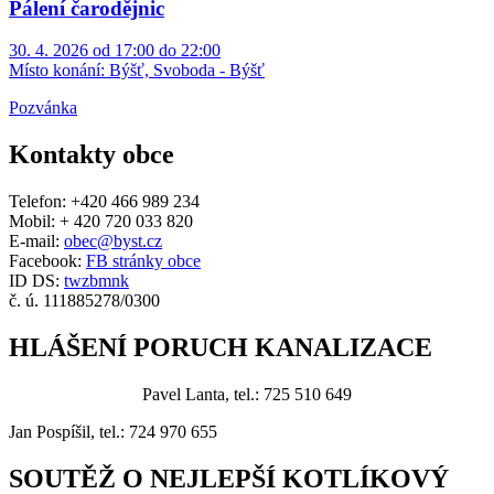
Pálení čarodějnic
30. 4. 2026 od 17:00 do 22:00
Místo konání:
Býšť, Svoboda - Býšť
Pozvánka
Kontakty obce
Telefon: +420 466 989 234
Mobil: + 420 720 033 820
E-mail:
obec@byst.cz
Facebook:
FB stránky obce
ID DS:
twzbmnk
č. ú. 111885278/0300
HLÁŠENÍ PORUCH KANALIZACE
Pavel Lanta, tel.: 725 510 649
Jan Pospíšil, tel.: 724 970 655
SOUTĚŽ O NEJLEPŠÍ KOTLÍKOVÝ