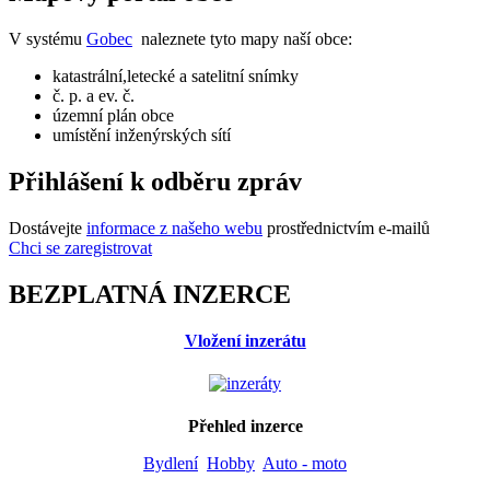
V systému
Gobec
naleznete tyto mapy naší obce:
katastrální,letecké a satelitní snímky
č. p. a ev. č.
územní plán obce
umístění inženýrských sítí
Přihlášení k odběru zpráv
Dostávejte
informace z našeho webu
prostřednictvím e-mailů
Chci se zaregistrovat
BEZPLATNÁ INZERCE
Vložení inzerátu
Přehled inzerce
Bydlení
Hobby
Auto - moto