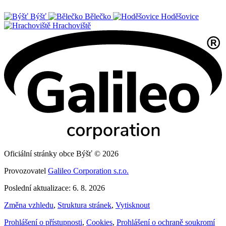
Býšť
Bělečko
Hoděšovice
Hrachoviště
Oficiální stránky obce Býšť © 2026
Provozovatel
Galileo Corporation s.r.o.
Poslední aktualizace: 6. 8. 2026
Změna vzhledu
,
Struktura stránek
,
Vytisknout
Prohlášení o přístupnosti
,
Cookies
,
Prohlášení o ochraně soukromí