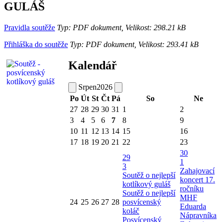
GULÁŠ
Pravidla soutěže
Typ: PDF dokument, Velikost: 298.21 kB
Přihláška do soutěže
Typ: PDF dokument, Velikost: 293.41 kB
Kalendář
Srpen
2026
Po
Út
St
Čt
Pá
So
Ne
27
28
29
30
31
1
2
3
4
5
6
7
8
9
10
11
12
13
14
15
16
17
18
19
20
21
22
23
30
29
1
3
Zahajovací
Soutěž o nejlepší
koncert 17.
kotlíkový guláš
ročníku
Soutěž o nejlepší
MHF
24
25
26
27
28
posvícenský
Eduarda
koláč
Nápravníka
Posvícenský