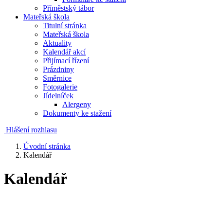
Příměstský tábor
Mateřská škola
Titulní stránka
Mateřská škola
Aktuality
Kalendář akcí
Přijímací řízení
Prázdniny
Směrnice
Fotogalerie
Jídelníček
Alergeny
Dokumenty ke stažení
Hlášení rozhlasu
Úvodní stránka
Kalendář
Kalendář