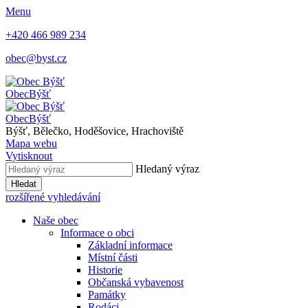
Menu
+420 466 989 234
obec@byst.cz
Obec
Býšť
Obec
Býšť
Býšť, Bělečko, Hoděšovice, Hrachoviště
Mapa webu
Vytisknout
Hledaný výraz
Hledat
rozšířené vyhledávání
Naše obec
Informace o obci
Základní informace
Místní části
Historie
Občanská vybavenost
Památky
Rodáci