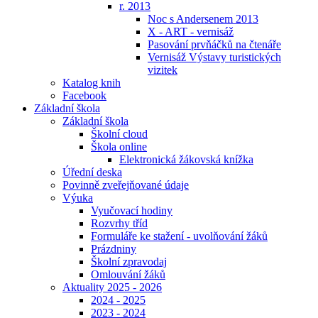
r. 2013
Noc s Andersenem 2013
X - ART - vernisáž
Pasování prvňáčků na čtenáře
Vernisáž Výstavy turistických
vizitek
Katalog knih
Facebook
Základní škola
Základní škola
Školní cloud
Škola online
Elektronická žákovská knížka
Úřední deska
Povinně zveřejňované údaje
Výuka
Vyučovací hodiny
Rozvrhy tříd
Formuláře ke stažení - uvolňování žáků
Prázdniny
Školní zpravodaj
Omlouvání žáků
Aktuality 2025 - 2026
2024 - 2025
2023 - 2024