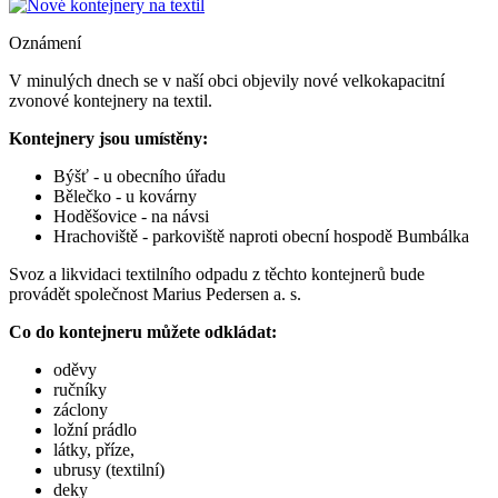
Oznámení
V minulých dnech se v naší obci objevily nové velkokapacitní
zvonové kontejnery na textil.
Kontejnery jsou umístěny:
Býšť - u obecního úřadu
Bělečko - u kovárny
Hoděšovice - na návsi
Hrachoviště - parkoviště naproti obecní hospodě Bumbálka
Svoz a likvidaci textilního odpadu z těchto kontejnerů bude
provádět společnost Marius Pedersen a. s.
Co do kontejneru můžete odkládat:
oděvy
ručníky
záclony
ložní prádlo
látky, příze,
ubrusy (textilní)
deky