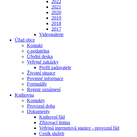
2022
2021
2020
2019
2018
2017
Videogalerie
Úřad obce
Kontakt
e-podatelna
Úřední deska
Veřejné zakázky
Profil zadavatele
Životní situace
Povinné informace
Formuláře
Registr oznámení
Knihovna
Kontakty
Provozní doba
Dokumenty
Knihovní řád
Zřizovací listina
Veřejná internetová stanice - provozní řád
Ceník služeb