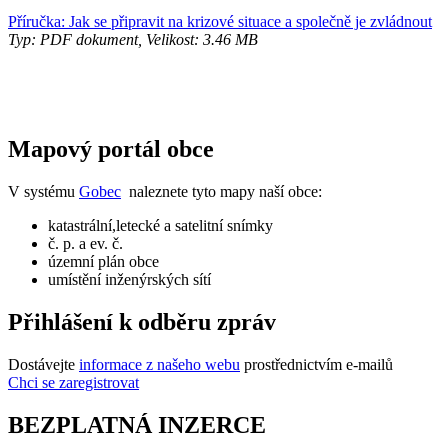
Příručka: Jak se připravit na krizové situace a společně je zvládnout
Typ: PDF dokument, Velikost: 3.46 MB
Mapový portál obce
V systému
Gobec
naleznete tyto mapy naší obce:
katastrální,letecké a satelitní snímky
č. p. a ev. č.
územní plán obce
umístění inženýrských sítí
Přihlášení k odběru zpráv
Dostávejte
informace z našeho webu
prostřednictvím e-mailů
Chci se zaregistrovat
BEZPLATNÁ INZERCE