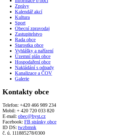
Informace o obci
Zprávy
Kalendář akcí
Kultura
Sport
Obecní zpravodaj
Zastupitelstvo
Rada obce
Starostka obce
Vyhlášky a nařízení
Územní plán obce
Hospodaření obce
Nakládání s odpady
Kanalizace a ČOV
Galerie
Kontakty obce
Telefon: +420 466 989 234
Mobil: + 420 720 033 820
E-mail:
obec@byst.cz
Facebook:
FB stránky obce
ID DS:
twzbmnk
č. ú. 111885278/0300