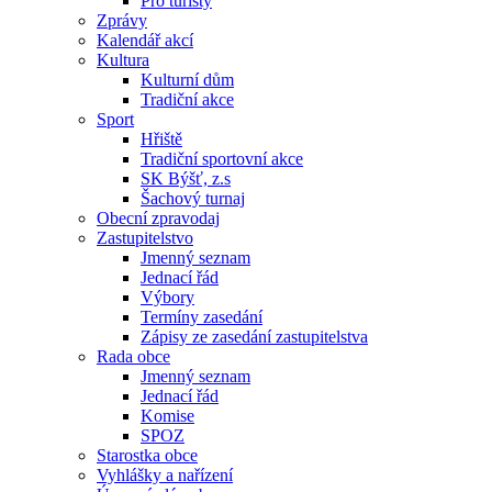
Pro turisty
Zprávy
Kalendář akcí
Kultura
Kulturní dům
Tradiční akce
Sport
Hřiště
Tradiční sportovní akce
SK Býšť, z.s
Šachový turnaj
Obecní zpravodaj
Zastupitelstvo
Jmenný seznam
Jednací řád
Výbory
Termíny zasedání
Zápisy ze zasedání zastupitelstva
Rada obce
Jmenný seznam
Jednací řád
Komise
SPOZ
Starostka obce
Vyhlášky a nařízení