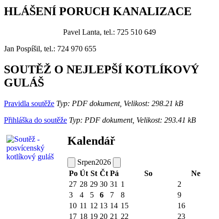
HLÁŠENÍ PORUCH KANALIZACE
Pavel Lanta, tel.: 725 510 649
Jan Pospíšil, tel.: 724 970 655
SOUTĚŽ O NEJLEPŠÍ KOTLÍKOVÝ
GULÁŠ
Pravidla soutěže
Typ: PDF dokument, Velikost: 298.21 kB
Přihláška do soutěže
Typ: PDF dokument, Velikost: 293.41 kB
Kalendář
Srpen
2026
Po
Út
St
Čt
Pá
So
Ne
27
28
29
30
31
1
2
3
4
5
6
7
8
9
10
11
12
13
14
15
16
17
18
19
20
21
22
23