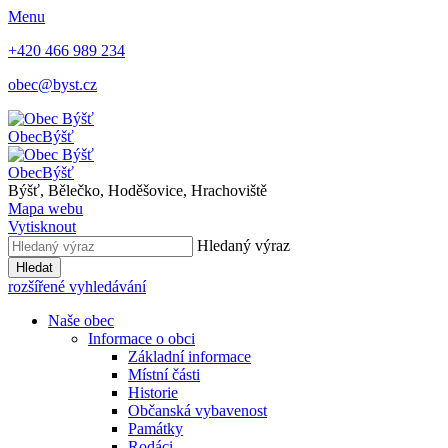
Menu
+420 466 989 234
obec@byst.cz
Obec
Býšť
Obec
Býšť
Býšť, Bělečko, Hoděšovice, Hrachoviště
Mapa webu
Vytisknout
Hledaný výraz
Hledat
rozšířené vyhledávání
Naše obec
Informace o obci
Základní informace
Místní části
Historie
Občanská vybavenost
Památky
Rodáci