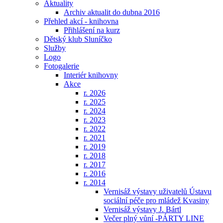
Aktuality
Archiv aktualit do dubna 2016
Přehled akcí - knihovna
Přihlášení na kurz
Dětský klub Sluníčko
Služby
Logo
Fotogalerie
Interiér knihovny
Akce
r. 2026
r. 2025
r. 2024
r. 2023
r. 2022
r. 2021
r. 2019
r. 2018
r. 2017
r. 2016
r. 2014
Vernisáž výstavy uživatelů Ústavu
sociální péče pro mládež Kvasiny
Vernisáž výstavy J. Bártl
Večer plný vůní -PÁRTY LINE