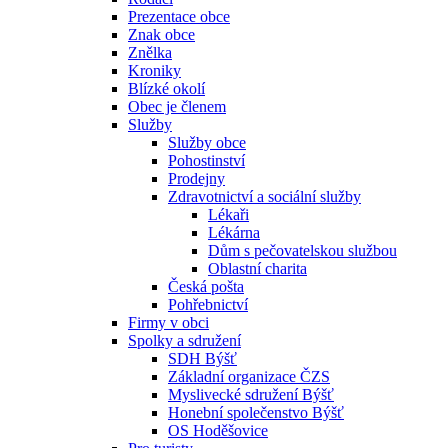
Prezentace obce
Znak obce
Znělka
Kroniky
Blízké okolí
Obec je členem
Služby
Služby obce
Pohostinství
Prodejny
Zdravotnictví a sociální služby
Lékaři
Lékárna
Dům s pečovatelskou službou
Oblastní charita
Česká pošta
Pohřebnictví
Firmy v obci
Spolky a sdružení
SDH Býšť
Základní organizace ČZS
Myslivecké sdružení Býšť
Honební společenstvo Býšť
OS Hoděšovice