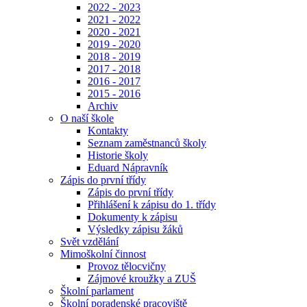
2022 - 2023
2021 - 2022
2020 - 2021
2019 - 2020
2018 - 2019
2017 - 2018
2016 - 2017
2015 - 2016
Archiv
O naší škole
Kontakty
Seznam zaměstnanců školy
Historie školy
Eduard Nápravník
Zápis do první třídy
Zápis do první třídy
Přihlášení k zápisu do 1. třídy
Dokumenty k zápisu
Výsledky zápisu žáků
Svět vzdělání
Mimoškolní činnost
Provoz tělocvičny
Zájmové kroužky a ZUŠ
Školní parlament
Školní poradenské pracoviště