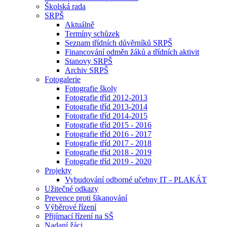
Školská rada
SRPŠ
Aktuálně
Termíny schůzek
Seznam třídních důvěrníků SRPŠ
Financování odměn žáků a třídních aktivit
Stanovy SRPŠ
Archiv SRPŠ
Fotogalerie
Fotografie školy
Fotografie tříd 2012-2013
Fotografie tříd 2013-2014
Fotografie tříd 2014-2015
Fotografie tříd 2015 - 2016
Fotografie tříd 2016 - 2017
Fotografie tříd 2017 - 2018
Fotografie tříd 2018 - 2019
Fotografie tříd 2019 - 2020
Projekty
Vybudování odborné učebny IT - PLAKÁT
Užitečné odkazy
Prevence proti šikanování
Výběrové řízení
Přijímací řízení na SŠ
Nadaní žáci