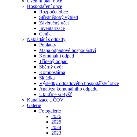
Územní plán obce
Hospodaření obce
Rozpočet obce
Střednědobý výhled
Závěrečný účet
Inventarizace
Ceník
Nakládání s odpady
Poplatky
Mapa odpadové hospodářství
Komunální odpad
Tříděný odpad
Sběrný dvůr
Kompostárna
Skládka
Výsledky odpadového hospodářství obce
Analýza komunálního odpadu
Ukliďme si Býšť
Kanalizace a ČOV
Galerie
Fotogalerie
2026
2025
2024
2023