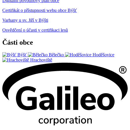
Digitální povodňový plán obce
Certifikát o přístupnosti webu obce Býšť
Varhany u sv. Jiří v Býšti
Osvědčení o účasti v certifikaci lesů
Části obce
Býšť
Bělečko
Hoděšovice
Hrachoviště