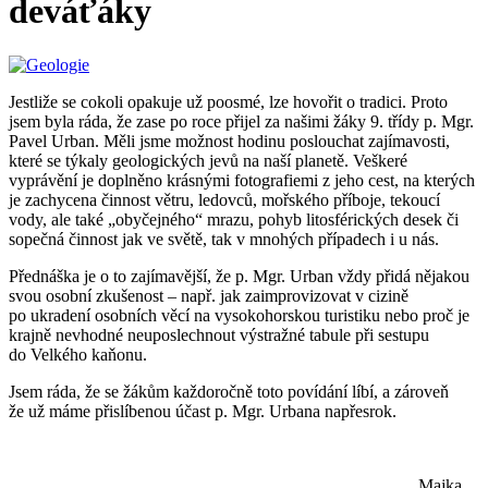
deváťáky
Jestliže se cokoli opakuje už poosmé, lze hovořit o tradici. Proto
jsem byla ráda, že zase po roce přijel za našimi žáky 9. třídy p. Mgr.
Pavel Urban. Měli jsme možnost hodinu poslouchat zajímavosti,
které se týkaly geologických jevů na naší planetě. Veškeré
vyprávění je doplněno krásnými fotografiemi z jeho cest, na kterých
je zachycena činnost větru, ledovců, mořského příboje, tekoucí
vody, ale také „obyčejného“ mrazu, pohyb litosférických desek či
sopečná činnost jak ve světě, tak v mnohých případech i u nás.
Přednáška je o to zajímavější, že p. Mgr. Urban vždy přidá nějakou
svou osobní zkušenost – např. jak zaimprovizovat v cizině
po ukradení osobních věcí na vysokohorskou turistiku nebo proč je
krajně nevhodné neuposlechnout výstražné tabule při sestupu
do Velkého kaňonu.
Jsem ráda, že se žákům každoročně toto povídání líbí, a zároveň
že už máme přislíbenou účast p. Mgr. Urbana napřesrok.
Majka