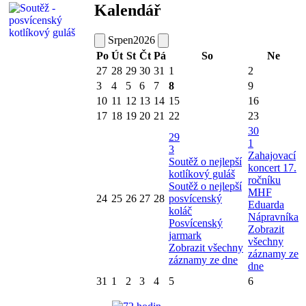
Kalendář
Srpen
2026
Po
Út
St
Čt
Pá
So
Ne
27
28
29
30
31
1
2
3
4
5
6
7
8
9
10
11
12
13
14
15
16
17
18
19
20
21
22
23
30
29
1
3
Zahajovací
Soutěž o nejlepší
koncert 17.
kotlíkový guláš
ročníku
Soutěž o nejlepší
MHF
24
25
26
27
28
posvícenský
Eduarda
koláč
Nápravníka
Posvícenský
Zobrazit
jarmark
všechny
Zobrazit všechny
záznamy ze
záznamy ze dne
dne
31
1
2
3
4
5
6