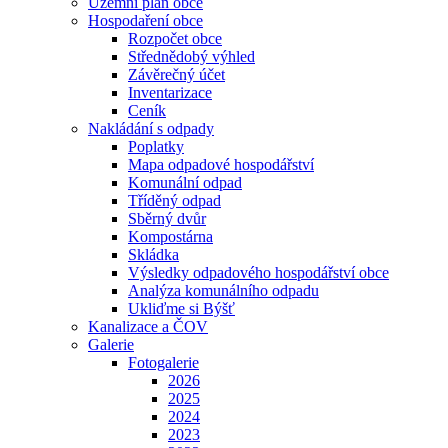
Územní plán obce
Hospodaření obce
Rozpočet obce
Střednědobý výhled
Závěrečný účet
Inventarizace
Ceník
Nakládání s odpady
Poplatky
Mapa odpadové hospodářství
Komunální odpad
Tříděný odpad
Sběrný dvůr
Kompostárna
Skládka
Výsledky odpadového hospodářství obce
Analýza komunálního odpadu
Ukliďme si Býšť
Kanalizace a ČOV
Galerie
Fotogalerie
2026
2025
2024
2023