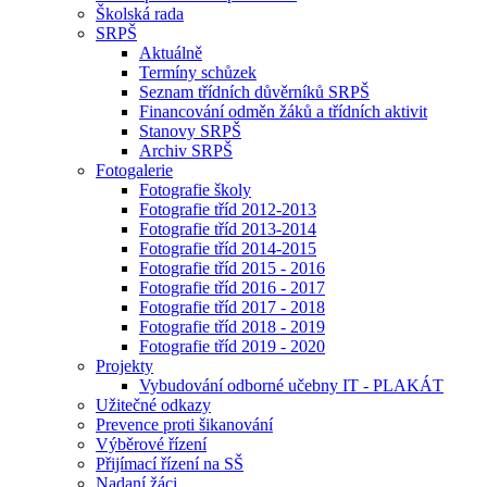
Školská rada
SRPŠ
Aktuálně
Termíny schůzek
Seznam třídních důvěrníků SRPŠ
Financování odměn žáků a třídních aktivit
Stanovy SRPŠ
Archiv SRPŠ
Fotogalerie
Fotografie školy
Fotografie tříd 2012-2013
Fotografie tříd 2013-2014
Fotografie tříd 2014-2015
Fotografie tříd 2015 - 2016
Fotografie tříd 2016 - 2017
Fotografie tříd 2017 - 2018
Fotografie tříd 2018 - 2019
Fotografie tříd 2019 - 2020
Projekty
Vybudování odborné učebny IT - PLAKÁT
Užitečné odkazy
Prevence proti šikanování
Výběrové řízení
Přijímací řízení na SŠ
Nadaní žáci