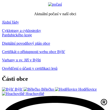
Aktuální počasí v naší obci
Jízdní řády
Cyklotrasy a cyklostezky
Pardubického kraje
Digitální povodňový plán obce
Certifikát o přístupnosti webu obce Býšť
Varhany u sv. Jiří v Býšti
Osvědčení o účasti v certifikaci lesů
Části obce
Býšť
Bělečko
Hoděšovice
Hrachoviště