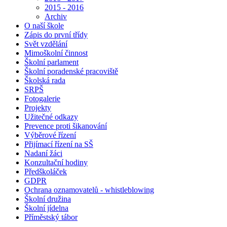
2015 - 2016
Archiv
O naší škole
Zápis do první třídy
Svět vzdělání
Mimoškolní činnost
Školní parlament
Školní poradenské pracoviště
Školská rada
SRPŠ
Fotogalerie
Projekty
Užitečné odkazy
Prevence proti šikanování
Výběrové řízení
Přijímací řízení na SŠ
Nadaní žáci
Konzultační hodiny
Předškoláček
GDPR
Ochrana oznamovatelů - whistleblowing
Školní družina
Školní jídelna
Příměstský tábor