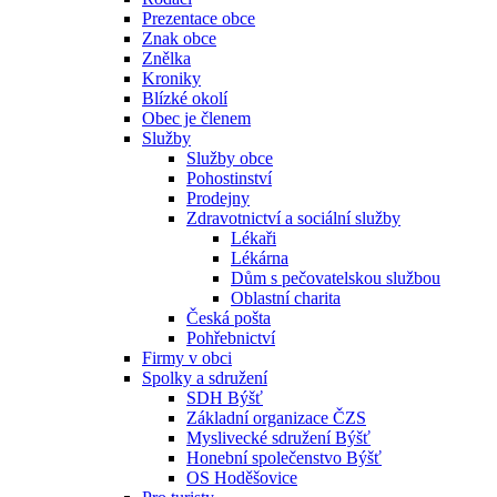
Prezentace obce
Znak obce
Znělka
Kroniky
Blízké okolí
Obec je členem
Služby
Služby obce
Pohostinství
Prodejny
Zdravotnictví a sociální služby
Lékaři
Lékárna
Dům s pečovatelskou službou
Oblastní charita
Česká pošta
Pohřebnictví
Firmy v obci
Spolky a sdružení
SDH Býšť
Základní organizace ČZS
Myslivecké sdružení Býšť
Honební společenstvo Býšť
OS Hoděšovice