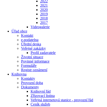
2022
2021
2020
2019
2018
2017
Videogalerie
Úřad obce
Kontakt
e-podatelna
Úřední deska
Veřejné zakázky
Profil zadavatele
Životní situace
Povinné informace
Formuláře
Registr oznámení
Knihovna
Kontakty
Provozní doba
Dokumenty
Knihovní řád
Zřizovací listina
Veřejná internetová stanice - provozní řád
Ceník služeb