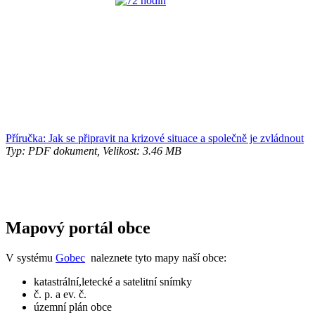
Příručka: Jak se připravit na krizové situace a společně je zvládnout
Typ: PDF dokument, Velikost: 3.46 MB
Mapový portál obce
V systému
Gobec
naleznete tyto mapy naší obce:
katastrální,letecké a satelitní snímky
č. p. a ev. č.
územní plán obce