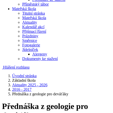
Příměstský tábor
Mateřská škola
Titulní stránka
Mateřská škola
Aktuality
Kalendář akcí
Přijímací řízení
Prázdniny
Směrnice
Fotogalerie
Jídelníček
Alergeny
Dokumenty ke stažení
Hlášení rozhlasu
Úvodní stránka
Základní škola
Aktuality 2025 - 2026
2016 - 2017
Přednáška z geologie pro deváťáky
Přednáška z geologie pro