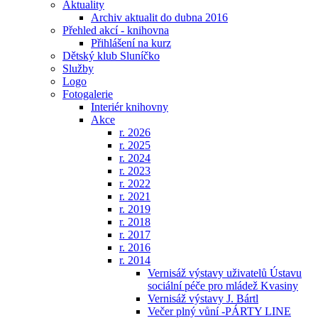
Aktuality
Archiv aktualit do dubna 2016
Přehled akcí - knihovna
Přihlášení na kurz
Dětský klub Sluníčko
Služby
Logo
Fotogalerie
Interiér knihovny
Akce
r. 2026
r. 2025
r. 2024
r. 2023
r. 2022
r. 2021
r. 2019
r. 2018
r. 2017
r. 2016
r. 2014
Vernisáž výstavy uživatelů Ústavu
sociální péče pro mládež Kvasiny
Vernisáž výstavy J. Bártl
Večer plný vůní -PÁRTY LINE