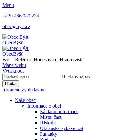
Menu
+420 466 989 234
obec@byst.cz
Obec
Býšť
Obec
Býšť
Býšť, Bělečko, Hoděšovice, Hrachoviště
Mapa webu
Vytisknout
Hledaný výraz
Hledat
rozšířené vyhledávání
Naše obec
Informace o obci
Základní informace
Místní části
Historie
Občanská vybavenost
Památky
Rodáci