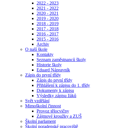
2022 - 2023
2021 - 2022
2020 - 2021
2019 - 2020
2018 - 2019
2017 - 2018
2016 - 2017
2015 - 2016
Archiv
O naší škole
Kontakty
Seznam zaměstnanců školy
Historie školy
Eduard Nápravník
Zápis do první třídy
Zápis do první třídy
Přihlášení k zápisu do 1. třídy
Dokumenty k zápisu
Výsledky zápisu žáků
Svět vzdělání
Mimoškolní činnost
Provoz tělocvičny
Zájmové kroužky a ZUŠ
Školní parlament
Školní poradenské pracoviště