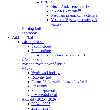
r. 2013
Noc s Andersenem 2013
X - ART - vernisáž
Pasování prvňáčků na čtenáře
Vernisáž Výstavy turistických
vizitek
Katalog knih
Facebook
Základní škola
Základní škola
Školní cloud
Škola online
Elektronická žákovská knížka
Úřední deska
Povinně zveřejňované údaje
Výuka
Vyučovací hodiny
Rozvrhy tříd
Formuláře ke stažení - uvolňování žáků
Prázdniny
Školní zpravodaj
Omlouvání žáků
Aktuality 2025 - 2026
2024 - 2025
2023 - 2024