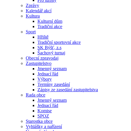
Pro turisty
Zprávy
Kalendář akcí
Kultura
Kulturní dům
Tradiční akce
Sport
Hřiště
Tradiční sportovní akce
SK Býšť, z.s
Šachový turnaj
Obecní zpravodaj
Zastupitelstvo
Jmenný seznam
Jednací řád
Výbory
Termíny zasedání
Zápisy ze zasedání zastupitelstva
Rada obce
Jmenný seznam
Jednací řád
Komise
SPOZ
Starostka obce
Vyhlášky a nařízení