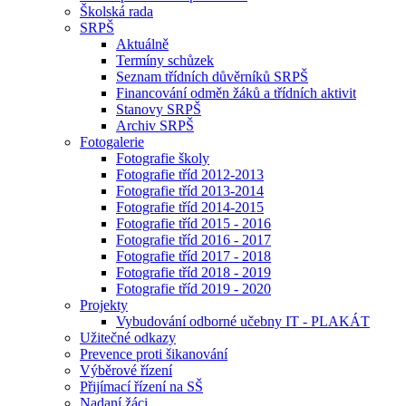
Školská rada
SRPŠ
Aktuálně
Termíny schůzek
Seznam třídních důvěrníků SRPŠ
Financování odměn žáků a třídních aktivit
Stanovy SRPŠ
Archiv SRPŠ
Fotogalerie
Fotografie školy
Fotografie tříd 2012-2013
Fotografie tříd 2013-2014
Fotografie tříd 2014-2015
Fotografie tříd 2015 - 2016
Fotografie tříd 2016 - 2017
Fotografie tříd 2017 - 2018
Fotografie tříd 2018 - 2019
Fotografie tříd 2019 - 2020
Projekty
Vybudování odborné učebny IT - PLAKÁT
Užitečné odkazy
Prevence proti šikanování
Výběrové řízení
Přijímací řízení na SŠ
Nadaní žáci