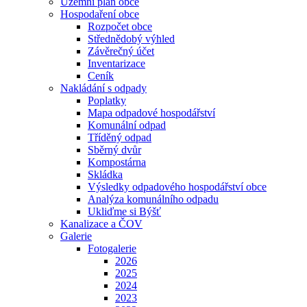
Územní plán obce
Hospodaření obce
Rozpočet obce
Střednědobý výhled
Závěrečný účet
Inventarizace
Ceník
Nakládání s odpady
Poplatky
Mapa odpadové hospodářství
Komunální odpad
Tříděný odpad
Sběrný dvůr
Kompostárna
Skládka
Výsledky odpadového hospodářství obce
Analýza komunálního odpadu
Ukliďme si Býšť
Kanalizace a ČOV
Galerie
Fotogalerie
2026
2025
2024
2023