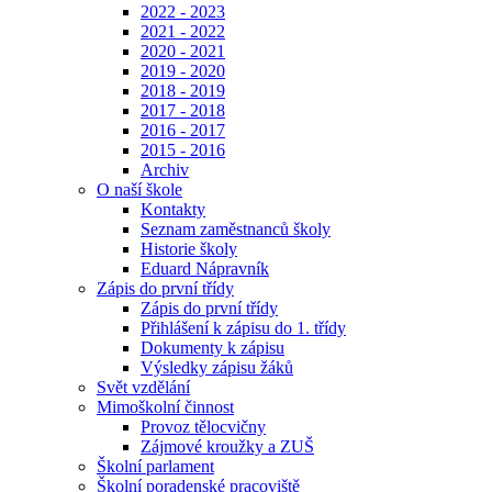
2022 - 2023
2021 - 2022
2020 - 2021
2019 - 2020
2018 - 2019
2017 - 2018
2016 - 2017
2015 - 2016
Archiv
O naší škole
Kontakty
Seznam zaměstnanců školy
Historie školy
Eduard Nápravník
Zápis do první třídy
Zápis do první třídy
Přihlášení k zápisu do 1. třídy
Dokumenty k zápisu
Výsledky zápisu žáků
Svět vzdělání
Mimoškolní činnost
Provoz tělocvičny
Zájmové kroužky a ZUŠ
Školní parlament
Školní poradenské pracoviště