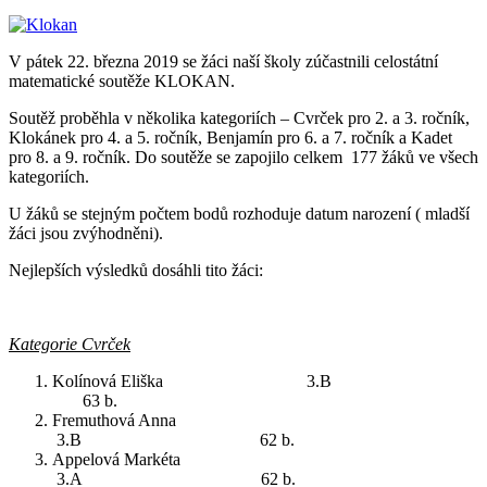
V pátek 22. března 2019 se žáci naší školy zúčastnili celostátní
matematické soutěže KLOKAN.
Soutěž proběhla v několika kategoriích – Cvrček pro 2. a 3. ročník,
Klokánek pro 4. a 5. ročník, Benjamín pro 6. a 7. ročník a Kadet
pro 8. a 9. ročník. Do soutěže se zapojilo celkem 177 žáků ve všech
kategoriích.
U žáků se stejným počtem bodů rozhoduje datum narození ( mladší
žáci jsou zvýhodněni).
Nejlepších výsledků dosáhli tito žáci:
Kategorie Cvrček
Kolínová Eliška 3.B
63 b.
Fremuthová Anna
3.B 62 b.
Appelová Markéta
3.A 62 b.