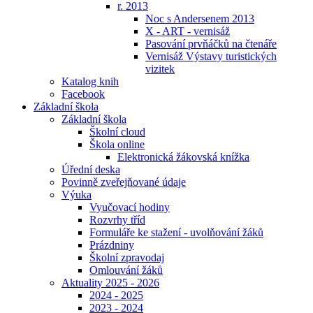
r. 2013
Noc s Andersenem 2013
X - ART - vernisáž
Pasování prvňáčků na čtenáře
Vernisáž Výstavy turistických
vizitek
Katalog knih
Facebook
Základní škola
Základní škola
Školní cloud
Škola online
Elektronická žákovská knížka
Úřední deska
Povinně zveřejňované údaje
Výuka
Vyučovací hodiny
Rozvrhy tříd
Formuláře ke stažení - uvolňování žáků
Prázdniny
Školní zpravodaj
Omlouvání žáků
Aktuality 2025 - 2026
2024 - 2025
2023 - 2024