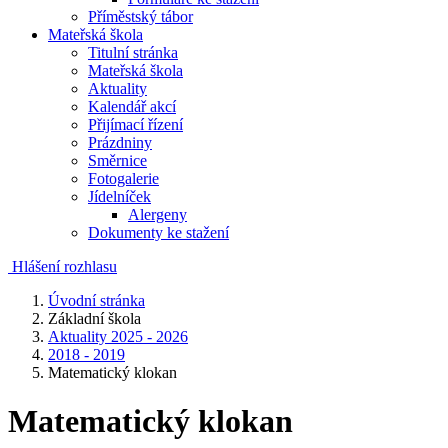
Příměstský tábor
Mateřská škola
Titulní stránka
Mateřská škola
Aktuality
Kalendář akcí
Přijímací řízení
Prázdniny
Směrnice
Fotogalerie
Jídelníček
Alergeny
Dokumenty ke stažení
Hlášení rozhlasu
Úvodní stránka
Základní škola
Aktuality 2025 - 2026
2018 - 2019
Matematický klokan
Matematický klokan