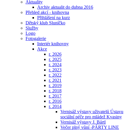
Aktuality
Archiv aktualit do dubna 2016
Přehled akcí - knihovna
Přihlášení na kurz
Dětský klub Sluníčko
Služby
Logo
Fotogalerie
Interiér knihovny
Akce
r. 2026
r. 2025
r. 2024
r. 2023
r. 2022
r. 2021
r. 2019
r. 2018
r. 2017
r. 2016
r. 2014
Vernisáž výstavy uživatelů Ústavu
sociální péče pro mládež Kvasiny
Vernisáž výstavy J. Bártl
Večer plný vůní -PÁRTY LINE