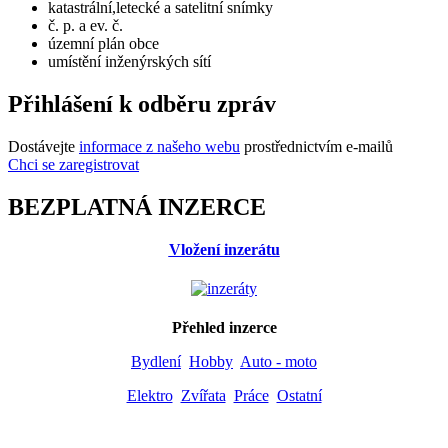
katastrální,letecké a satelitní snímky
č. p. a ev. č.
územní plán obce
umístění inženýrských sítí
Přihlášení k odběru zpráv
Dostávejte
informace z našeho webu
prostřednictvím e-mailů
Chci se zaregistrovat
BEZPLATNÁ INZERCE
Vložení inzerátu
Přehled inzerce
Bydlení
Hobby
Auto - moto
Elektro
Zvířata
Práce
Ostatní