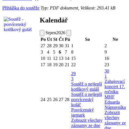
Přihláška do soutěže
Typ: PDF dokument, Velikost: 293.41 kB
Kalendář
Srpen
2026
Po
Út
St
Čt
Pá
So
Ne
27
28
29
30
31
1
2
3
4
5
6
7
8
9
10
11
12
13
14
15
16
17
18
19
20
21
22
23
30
29
1
3
Zahajovací
Soutěž o nejlepší
koncert 17.
kotlíkový guláš
ročníku
Soutěž o nejlepší
MHF
24
25
26
27
28
posvícenský
Eduarda
koláč
Nápravníka
Posvícenský
Zobrazit
jarmark
všechny
Zobrazit všechny
záznamy ze
záznamy ze dne
dne