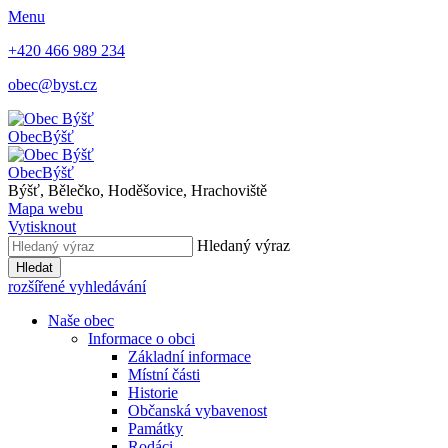
Menu
+420 466 989 234
obec@byst.cz
Obec
Býšť
Obec
Býšť
Býšť, Bělečko, Hoděšovice, Hrachoviště
Mapa webu
Vytisknout
Hledaný výraz
Hledat
rozšířené vyhledávání
Naše obec
Informace o obci
Základní informace
Místní části
Historie
Občanská vybavenost
Památky
Rodáci