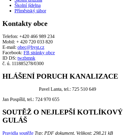
Školní jídelna
Příměstský tábor
Kontakty obce
Telefon: +420 466 989 234
Mobil: + 420 720 033 820
E-mail:
obec@byst.cz
Facebook:
FB stránky obce
ID DS:
twzbmnk
č. ú. 111885278/0300
HLÁŠENÍ PORUCH KANALIZACE
Pavel Lanta, tel.: 725 510 649
Jan Pospíšil, tel.: 724 970 655
SOUTĚŽ O NEJLEPŠÍ KOTLÍKOVÝ
GULÁŠ
Pravidla soutěže
Typ: PDF dokument, Velikost: 298.21 kB