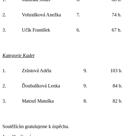
2.
Vohralíková Anežka
7.
74 b.
3.
Učík František
6.
67 b.
Kategorie Kadet
1.
Zrůstová Adéla
9.
103 b.
2.
Ďoubalíková Lenka
9.
84 b.
3.
Matouš Matuška
8.
82 b.
Soutěžícím gratulujeme k úspěchu.