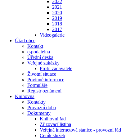
2022
2021
2020
2019
2018
2017
Videogalerie
Úřad obce
Kontakt
e-podatelna
Úřední deska
Veřejné zakázky
Profil zadavatele
Životní situace
Povinné informace
Formuláře
Registr oznámení
Knihovna
Kontakty
Provozní doba
Dokumenty
Knihovní řád
Zřizovací listina
Veřejná internetová stanice - provozní řád
Ceník služeb