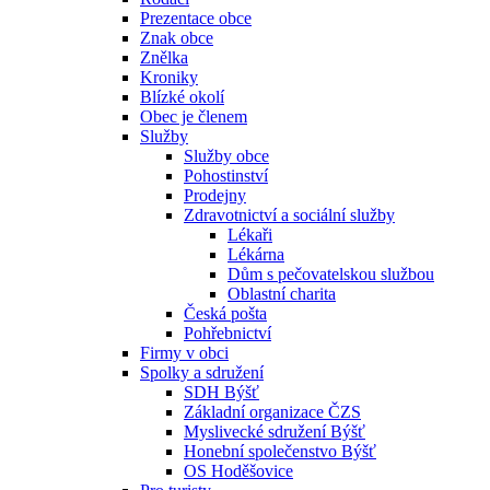
Prezentace obce
Znak obce
Znělka
Kroniky
Blízké okolí
Obec je členem
Služby
Služby obce
Pohostinství
Prodejny
Zdravotnictví a sociální služby
Lékaři
Lékárna
Dům s pečovatelskou službou
Oblastní charita
Česká pošta
Pohřebnictví
Firmy v obci
Spolky a sdružení
SDH Býšť
Základní organizace ČZS
Myslivecké sdružení Býšť
Honební společenstvo Býšť
OS Hoděšovice