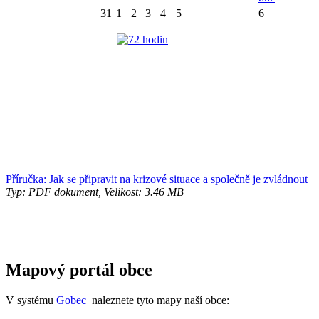
31
1
2
3
4
5
6
Příručka: Jak se připravit na krizové situace a společně je zvládnout
Typ: PDF dokument, Velikost: 3.46 MB
Mapový portál obce
V systému
Gobec
naleznete tyto mapy naší obce: