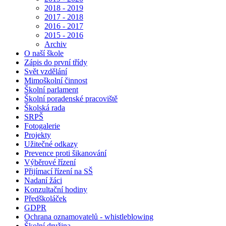
2018 - 2019
2017 - 2018
2016 - 2017
2015 - 2016
Archiv
O naší škole
Zápis do první třídy
Svět vzdělání
Mimoškolní činnost
Školní parlament
Školní poradenské pracoviště
Školská rada
SRPŠ
Fotogalerie
Projekty
Užitečné odkazy
Prevence proti šikanování
Výběrové řízení
Přijímací řízení na SŠ
Nadaní žáci
Konzultační hodiny
Předškoláček
GDPR
Ochrana oznamovatelů - whistleblowing
Školní družina