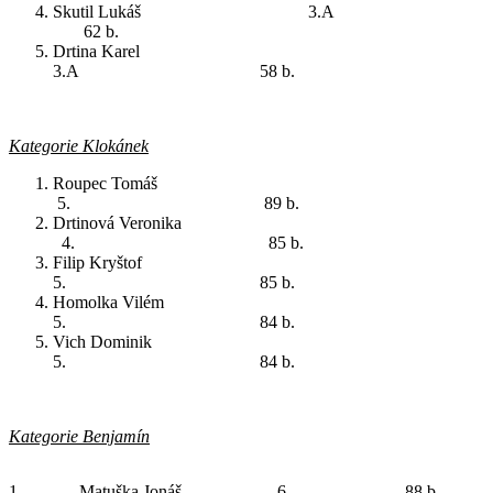
Skutil Lukáš 3.A
62 b.
Drtina Karel
3.A 58 b.
Kategorie Klokánek
Roupec Tomáš
5. 89 b.
Drtinová Veronika
4. 85 b.
Filip Kryštof
5. 85 b.
Homolka Vilém
5. 84 b.
Vich Dominik
5. 84 b.
Kategorie Benjamín
1.
Matuška Jonáš
6.
88 b.