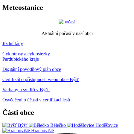
Meteostanice
Aktuální počasí v naší obci
Jízdní řády
Cyklotrasy a cyklostezky
Pardubického kraje
Digitální povodňový plán obce
Certifikát o přístupnosti webu obce Býšť
Varhany u sv. Jiří v Býšti
Osvědčení o účasti v certifikaci lesů
Části obce
Býšť
Bělečko
Hoděšovice
Hrachoviště