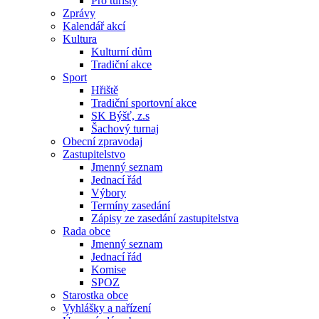
Pro turisty
Zprávy
Kalendář akcí
Kultura
Kulturní dům
Tradiční akce
Sport
Hřiště
Tradiční sportovní akce
SK Býšť, z.s
Šachový turnaj
Obecní zpravodaj
Zastupitelstvo
Jmenný seznam
Jednací řád
Výbory
Termíny zasedání
Zápisy ze zasedání zastupitelstva
Rada obce
Jmenný seznam
Jednací řád
Komise
SPOZ
Starostka obce
Vyhlášky a nařízení