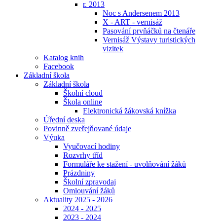
r. 2013
Noc s Andersenem 2013
X - ART - vernisáž
Pasování prvňáčků na čtenáře
Vernisáž Výstavy turistických
vizitek
Katalog knih
Facebook
Základní škola
Základní škola
Školní cloud
Škola online
Elektronická žákovská knížka
Úřední deska
Povinně zveřejňované údaje
Výuka
Vyučovací hodiny
Rozvrhy tříd
Formuláře ke stažení - uvolňování žáků
Prázdniny
Školní zpravodaj
Omlouvání žáků
Aktuality 2025 - 2026
2024 - 2025
2023 - 2024