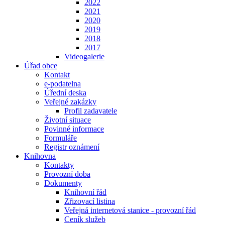
2022
2021
2020
2019
2018
2017
Videogalerie
Úřad obce
Kontakt
e-podatelna
Úřední deska
Veřejné zakázky
Profil zadavatele
Životní situace
Povinné informace
Formuláře
Registr oznámení
Knihovna
Kontakty
Provozní doba
Dokumenty
Knihovní řád
Zřizovací listina
Veřejná internetová stanice - provozní řád
Ceník služeb