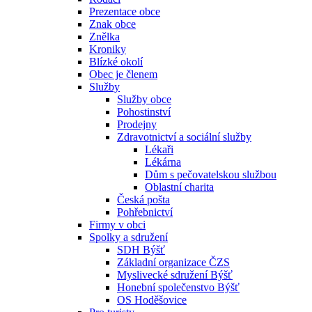
Prezentace obce
Znak obce
Znělka
Kroniky
Blízké okolí
Obec je členem
Služby
Služby obce
Pohostinství
Prodejny
Zdravotnictví a sociální služby
Lékaři
Lékárna
Dům s pečovatelskou službou
Oblastní charita
Česká pošta
Pohřebnictví
Firmy v obci
Spolky a sdružení
SDH Býšť
Základní organizace ČZS
Myslivecké sdružení Býšť
Honební společenstvo Býšť
OS Hoděšovice