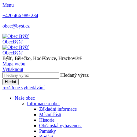
Menu
+420 466 989 234
obec@byst.cz
Obec
Býšť
Obec
Býšť
Býšť, Bělečko, Hoděšovice, Hrachoviště
Mapa webu
Vytisknout
Hledaný výraz
Hledat
rozšířené vyhledávání
Naše obec
Informace o obci
Základní informace
Místní části
Historie
Občanská vybavenost
Památky
Rodáci