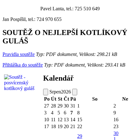
Pavel Lanta, tel.: 725 510 649
Jan Pospíšil, tel.: 724 970 655
SOUTĚŽ O NEJLEPŠÍ KOTLÍKOVÝ
GULÁŠ
Pravidla soutěže
Typ: PDF dokument, Velikost: 298.21 kB
Přihláška do soutěže
Typ: PDF dokument, Velikost: 293.41 kB
Kalendář
Srpen
2026
Po
Út
St
Čt
Pá
So
Ne
27
28
29
30
31
1
2
3
4
5
6
7
8
9
10
11
12
13
14
15
16
17
18
19
20
21
22
23
30
29
1