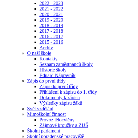
2022 - 2023
2021 - 2022
2020 - 2021
2019 - 2020
2018 - 2019
2017 - 2018
2016 - 2017
2015 - 2016
Archiv
O naší škole
Kontakty
Seznam zaměstnanců školy
Historie školy
Eduard Nápravník
Zápis do první třídy
Zápis do první třídy
Přihlášení k zápisu do 1. třídy
Dokumenty k zápisu
Výsledky zápisu žáků
Svět vzdělání
Mimoškolní činnost
Provoz tělocvičny
Zájmové kroužky a ZUŠ
Školní parlament
Školní poradenské pracoviště