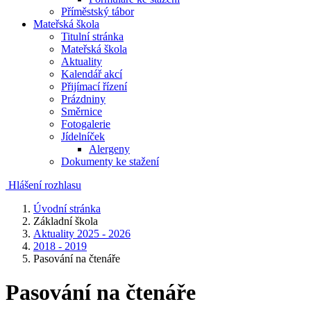
Příměstský tábor
Mateřská škola
Titulní stránka
Mateřská škola
Aktuality
Kalendář akcí
Přijímací řízení
Prázdniny
Směrnice
Fotogalerie
Jídelníček
Alergeny
Dokumenty ke stažení
Hlášení rozhlasu
Úvodní stránka
Základní škola
Aktuality 2025 - 2026
2018 - 2019
Pasování na čtenáře
Pasování na čtenáře