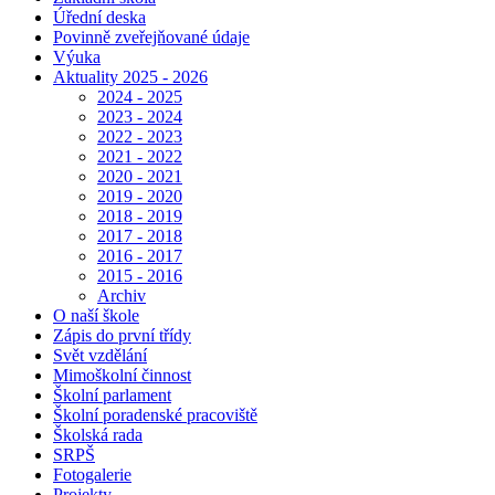
Úřední deska
Povinně zveřejňované údaje
Výuka
Aktuality 2025 - 2026
2024 - 2025
2023 - 2024
2022 - 2023
2021 - 2022
2020 - 2021
2019 - 2020
2018 - 2019
2017 - 2018
2016 - 2017
2015 - 2016
Archiv
O naší škole
Zápis do první třídy
Svět vzdělání
Mimoškolní činnost
Školní parlament
Školní poradenské pracoviště
Školská rada
SRPŠ
Fotogalerie
Projekty