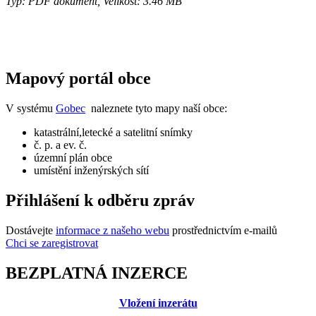
Typ: PDF dokument, Velikost: 3.46 MB
Mapový portál obce
V systému
Gobec
naleznete tyto mapy naší obce:
katastrální,letecké a satelitní snímky
č. p. a ev. č.
územní plán obce
umístění inženýrských sítí
Přihlášení k odběru zpráv
Dostávejte
informace z našeho webu
prostřednictvím e-mailů
Chci se zaregistrovat
BEZPLATNÁ INZERCE
Vložení inzerátu