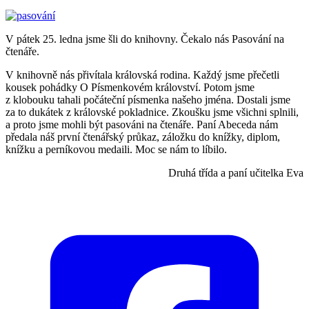
V pátek 25. ledna jsme šli do knihovny. Čekalo nás Pasování na
čtenáře.
V knihovně nás přivítala královská rodina. Každý jsme přečetli
kousek pohádky O Písmenkovém království. Potom jsme
z klobouku tahali počáteční písmenka našeho jména. Dostali jsme
za to dukátek z královské pokladnice. Zkoušku jsme všichni splnili,
a proto jsme mohli být pasováni na čtenáře. Paní Abeceda nám
předala náš první čtenářský průkaz, záložku do knížky, diplom,
knížku a perníkovou medaili. Moc se nám to líbilo.
Druhá třída a paní učitelka Eva