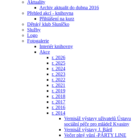
Aktuality
Archiv aktualit do dubna 2016
Přehled akcí - knihovna
Přihlášení na kurz
Dětský klub Sluníčko
Služby
Logo
Fotogalerie
Interiér knihovny
Akce
r. 2026
r. 2025
r. 2024
r. 2023
r. 2022
r. 2021
r. 2019
r. 2018
r. 2017
r. 2016
r. 2014
Vernisáž výstavy uživatelů Ústavu
sociální péče pro mládež Kvasiny
Vernisáž výstavy J. Bártl
Večer plný vůní -PÁRTY LINE