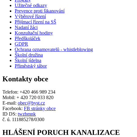
Užitečné odkazy
Prevence proti šikanování
Výběrové řízení
Přijímací řízení na SŠ
Nadaní žáci
Konzultační hodiny
Předškoláček
GDPR
Ochrana oznamovatelů - whistleblowing
Školní družina
Školní jídelna
Příměstský tábor
Kontakty obce
Telefon: +420 466 989 234
Mobil: + 420 720 033 820
E-mail:
obec@byst.cz
Facebook:
FB stránky obce
ID DS:
twzbmnk
č. ú. 111885278/0300
HLÁŠENÍ PORUCH KANALIZACE