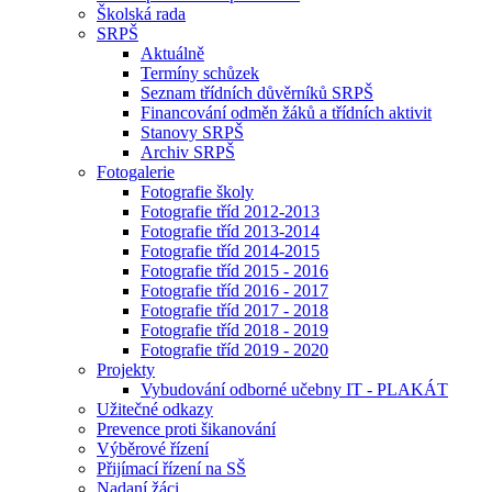
Školská rada
SRPŠ
Aktuálně
Termíny schůzek
Seznam třídních důvěrníků SRPŠ
Financování odměn žáků a třídních aktivit
Stanovy SRPŠ
Archiv SRPŠ
Fotogalerie
Fotografie školy
Fotografie tříd 2012-2013
Fotografie tříd 2013-2014
Fotografie tříd 2014-2015
Fotografie tříd 2015 - 2016
Fotografie tříd 2016 - 2017
Fotografie tříd 2017 - 2018
Fotografie tříd 2018 - 2019
Fotografie tříd 2019 - 2020
Projekty
Vybudování odborné učebny IT - PLAKÁT
Užitečné odkazy
Prevence proti šikanování
Výběrové řízení
Přijímací řízení na SŠ
Nadaní žáci