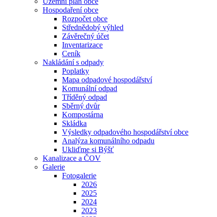
Územní plán obce
Hospodaření obce
Rozpočet obce
Střednědobý výhled
Závěrečný účet
Inventarizace
Ceník
Nakládání s odpady
Poplatky
Mapa odpadové hospodářství
Komunální odpad
Tříděný odpad
Sběrný dvůr
Kompostárna
Skládka
Výsledky odpadového hospodářství obce
Analýza komunálního odpadu
Ukliďme si Býšť
Kanalizace a ČOV
Galerie
Fotogalerie
2026
2025
2024
2023