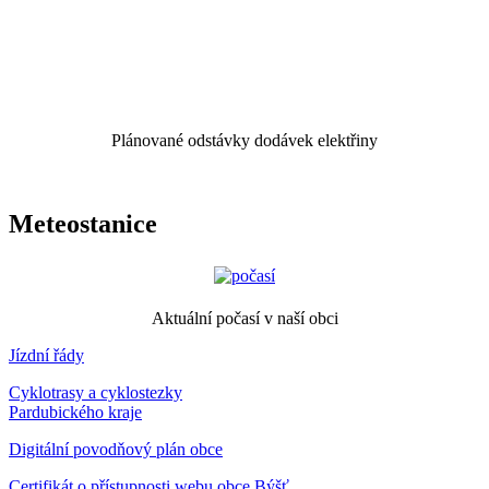
Plánované odstávky dodávek elektřiny
Meteostanice
Aktuální počasí v naší obci
Jízdní řády
Cyklotrasy a cyklostezky
Pardubického kraje
Digitální povodňový plán obce
Certifikát o přístupnosti webu obce Býšť