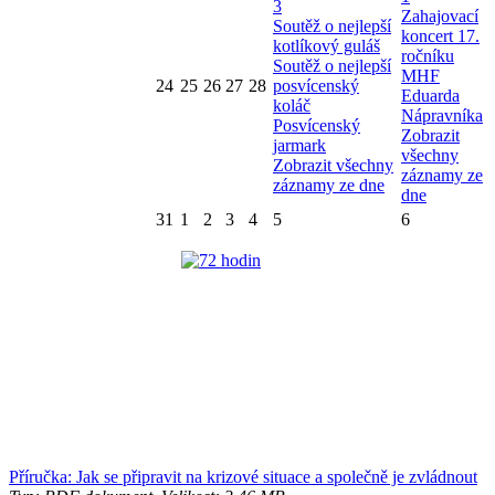
3
Zahajovací
Soutěž o nejlepší
koncert 17.
kotlíkový guláš
ročníku
Soutěž o nejlepší
MHF
24
25
26
27
28
posvícenský
Eduarda
koláč
Nápravníka
Posvícenský
Zobrazit
jarmark
všechny
Zobrazit všechny
záznamy ze
záznamy ze dne
dne
31
1
2
3
4
5
6
Příručka: Jak se připravit na krizové situace a společně je zvládnout