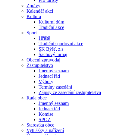
Pro turisty
Zprávy
Kalendář akcí
Kultura
Kulturní dům
Tradiční akce
Sport
Hřiště
Tradiční sportovní akce
SK Býšť, z.s
Šachový turnaj
Obecní zpravodaj
Zastupitelstvo
Jmenný seznam
Jednací řád
Výbory
Termíny zasedání
Zápisy ze zasedání zastupitelstva
Rada obce
Jmenný seznam
Jednací řád
Komise
SPOZ
Starostka obce
Vyhlášky a nařízení