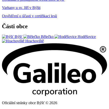
Varhany u sv. Jiří v Býšti
Osvědčení o účasti v certifikaci lesů
Části obce
Býšť
Bělečko
Hoděšovice
Hrachoviště
Oficiální stránky obce Býšť © 2026