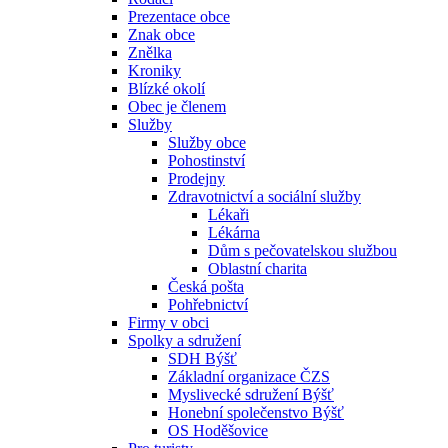
Prezentace obce
Znak obce
Znělka
Kroniky
Blízké okolí
Obec je členem
Služby
Služby obce
Pohostinství
Prodejny
Zdravotnictví a sociální služby
Lékaři
Lékárna
Dům s pečovatelskou službou
Oblastní charita
Česká pošta
Pohřebnictví
Firmy v obci
Spolky a sdružení
SDH Býšť
Základní organizace ČZS
Myslivecké sdružení Býšť
Honební společenstvo Býšť
OS Hoděšovice