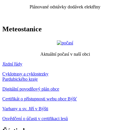
Plánované odstávky dodávek elektřiny
Meteostanice
Aktuální počasí v naší obci
Jízdní řády
Cyklotrasy a cyklostezky
Pardubického kraje
Digitální povodňový plán obce
Certifikát o přístupnosti webu obce Býšť
Varhany u sv. Jiří v Býšti
Osvědčení o účasti v certifikaci lesů