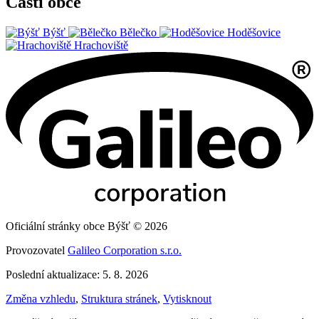
Části obce
Býšť
Bělečko
Hoděšovice
Hrachoviště
Oficiální stránky obce Býšť © 2026
Provozovatel
Galileo Corporation s.r.o.
Poslední aktualizace: 5. 8. 2026
Změna vzhledu
,
Struktura stránek
,
Vytisknout