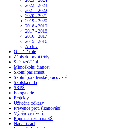
2023 - 2024
2022 - 2023
2021 - 2022
2020 - 2021
2019 - 2020
2018 - 2019
2017 - 2018
2016 - 2017
2015 - 2016
Archiv
O naší škole
Zápis do první třídy
Svět vzdělání
Mimoškolní činnost
Školní parlament
Školní poradenské pracoviště
Školská rada
SRPŠ
Fotogalerie
Projekty
Užitečné odkazy
Prevence proti šikanování
Výběrové řízení
Přijímací řízení na SŠ
Nadaní žáci