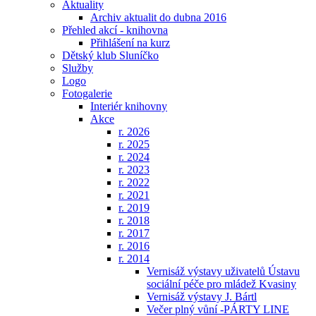
Aktuality
Archiv aktualit do dubna 2016
Přehled akcí - knihovna
Přihlášení na kurz
Dětský klub Sluníčko
Služby
Logo
Fotogalerie
Interiér knihovny
Akce
r. 2026
r. 2025
r. 2024
r. 2023
r. 2022
r. 2021
r. 2019
r. 2018
r. 2017
r. 2016
r. 2014
Vernisáž výstavy uživatelů Ústavu
sociální péče pro mládež Kvasiny
Vernisáž výstavy J. Bártl
Večer plný vůní -PÁRTY LINE