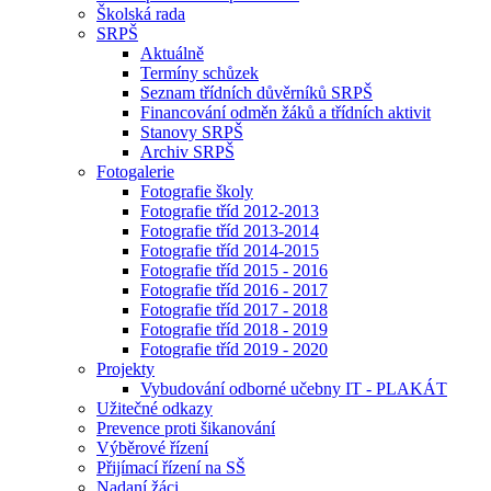
Školská rada
SRPŠ
Aktuálně
Termíny schůzek
Seznam třídních důvěrníků SRPŠ
Financování odměn žáků a třídních aktivit
Stanovy SRPŠ
Archiv SRPŠ
Fotogalerie
Fotografie školy
Fotografie tříd 2012-2013
Fotografie tříd 2013-2014
Fotografie tříd 2014-2015
Fotografie tříd 2015 - 2016
Fotografie tříd 2016 - 2017
Fotografie tříd 2017 - 2018
Fotografie tříd 2018 - 2019
Fotografie tříd 2019 - 2020
Projekty
Vybudování odborné učebny IT - PLAKÁT
Užitečné odkazy
Prevence proti šikanování
Výběrové řízení
Přijímací řízení na SŠ
Nadaní žáci