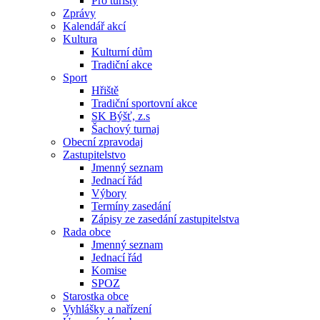
Pro turisty
Zprávy
Kalendář akcí
Kultura
Kulturní dům
Tradiční akce
Sport
Hřiště
Tradiční sportovní akce
SK Býšť, z.s
Šachový turnaj
Obecní zpravodaj
Zastupitelstvo
Jmenný seznam
Jednací řád
Výbory
Termíny zasedání
Zápisy ze zasedání zastupitelstva
Rada obce
Jmenný seznam
Jednací řád
Komise
SPOZ
Starostka obce
Vyhlášky a nařízení