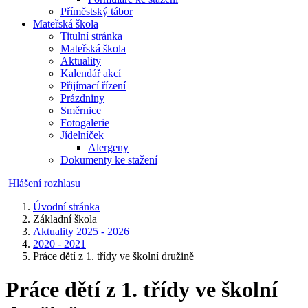
Příměstský tábor
Mateřská škola
Titulní stránka
Mateřská škola
Aktuality
Kalendář akcí
Přijímací řízení
Prázdniny
Směrnice
Fotogalerie
Jídelníček
Alergeny
Dokumenty ke stažení
Hlášení rozhlasu
Úvodní stránka
Základní škola
Aktuality 2025 - 2026
2020 - 2021
Práce dětí z 1. třídy ve školní družině
Práce dětí z 1. třídy ve školní