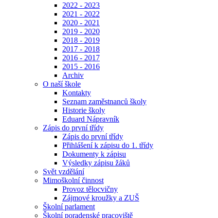
2022 - 2023
2021 - 2022
2020 - 2021
2019 - 2020
2018 - 2019
2017 - 2018
2016 - 2017
2015 - 2016
Archiv
O naší škole
Kontakty
Seznam zaměstnanců školy
Historie školy
Eduard Nápravník
Zápis do první třídy
Zápis do první třídy
Přihlášení k zápisu do 1. třídy
Dokumenty k zápisu
Výsledky zápisu žáků
Svět vzdělání
Mimoškolní činnost
Provoz tělocvičny
Zájmové kroužky a ZUŠ
Školní parlament
Školní poradenské pracoviště