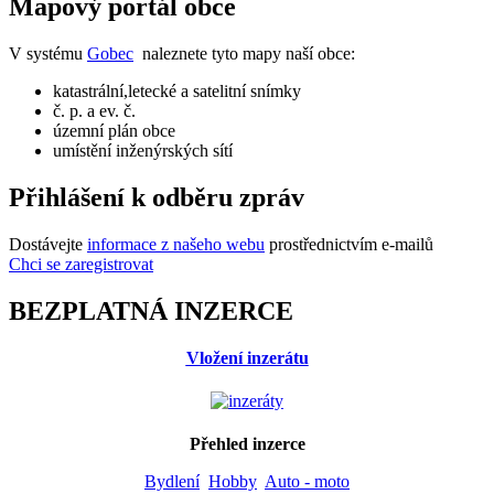
Mapový portál obce
V systému
Gobec
naleznete tyto mapy naší obce:
katastrální,letecké a satelitní snímky
č. p. a ev. č.
územní plán obce
umístění inženýrských sítí
Přihlášení k odběru zpráv
Dostávejte
informace z našeho webu
prostřednictvím e-mailů
Chci se zaregistrovat
BEZPLATNÁ INZERCE
Vložení inzerátu
Přehled inzerce
Bydlení
Hobby
Auto - moto