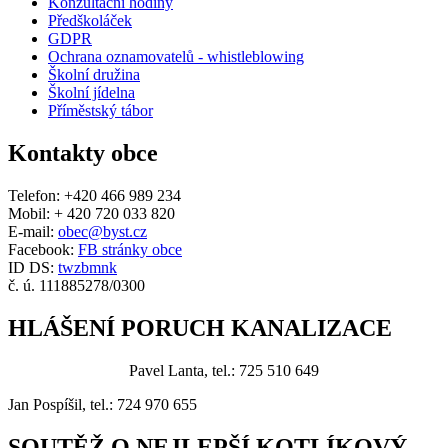
Konzultační hodiny
Předškoláček
GDPR
Ochrana oznamovatelů - whistleblowing
Školní družina
Školní jídelna
Příměstský tábor
Kontakty obce
Telefon: +420 466 989 234
Mobil: + 420 720 033 820
E-mail:
obec@byst.cz
Facebook:
FB stránky obce
ID DS:
twzbmnk
č. ú. 111885278/0300
HLÁŠENÍ PORUCH KANALIZACE
Pavel Lanta, tel.: 725 510 649
Jan Pospíšil, tel.: 724 970 655
SOUTĚŽ O NEJLEPŠÍ KOTLÍKOVÝ