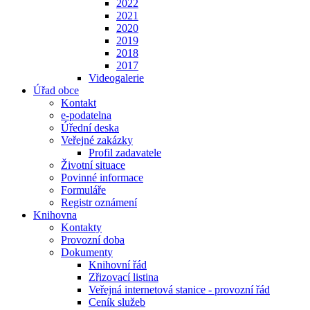
2022
2021
2020
2019
2018
2017
Videogalerie
Úřad obce
Kontakt
e-podatelna
Úřední deska
Veřejné zakázky
Profil zadavatele
Životní situace
Povinné informace
Formuláře
Registr oznámení
Knihovna
Kontakty
Provozní doba
Dokumenty
Knihovní řád
Zřizovací listina
Veřejná internetová stanice - provozní řád
Ceník služeb