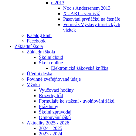
r. 2013
Noc s Andersenem 2013
X - ART - vernisáž
Pasování prvňáčků na čtenáře
Vernisáž Výstavy turistických
vizitek
Katalog knih
Facebook
Základní škola
Základní škola
Školní cloud
Škola online
Elektronická žákovská knížka
Úřední deska
Povinně zveřejňované údaje
Výuka
Vyučovací hodiny
Rozvrhy tříd
Formuláře ke stažení - uvolňování žáků
Prázdniny
Školní zpravodaj
Omlouvání žáků
Aktuality 2025 - 2026
2024 - 2025
2023 - 2024