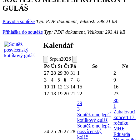
GULÁŠ
Pravidla soutěže
Typ: PDF dokument, Velikost: 298.21 kB
Přihláška do soutěže
Typ: PDF dokument, Velikost: 293.41 kB
Kalendář
Srpen
2026
Po
Út
St
Čt
Pá
So
Ne
27
28
29
30
31
1
2
3
4
5
6
7
8
9
10
11
12
13
14
15
16
17
18
19
20
21
22
23
30
29
1
3
Zahajovací
Soutěž o nejlepší
koncert 17.
kotlíkový guláš
ročníku
Soutěž o nejlepší
MHF
24
25
26
27
28
posvícenský
Eduarda
koláč
Nápravníka