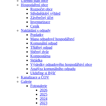
Územní plán obce
Hospodaření obce
Rozpočet obce
Střednědobý výhled
Závěrečný účet
Inventarizace
Ceník
Nakládání s odpady
Poplatky
Mapa odpadové hospodářství
Komunální odpad
Tříděný odpad
Sběrný dvůr
Kompostárna
Skládka
Výsledky odpadového hospodářství obce
Analýza komunálního odpadu
Ukliďme si Býšť
Kanalizace a ČOV
Galerie
Fotogalerie
2026
2025
2024
2023