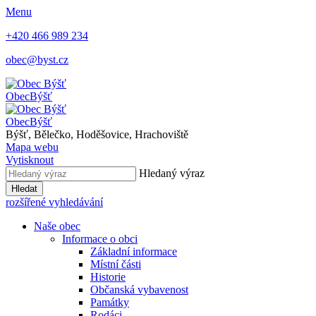
Menu
+420 466 989 234
obec@byst.cz
Obec
Býšť
Obec
Býšť
Býšť, Bělečko, Hoděšovice, Hrachoviště
Mapa webu
Vytisknout
Hledaný výraz
Hledat
rozšířené vyhledávání
Naše obec
Informace o obci
Základní informace
Místní části
Historie
Občanská vybavenost
Památky
Rodáci