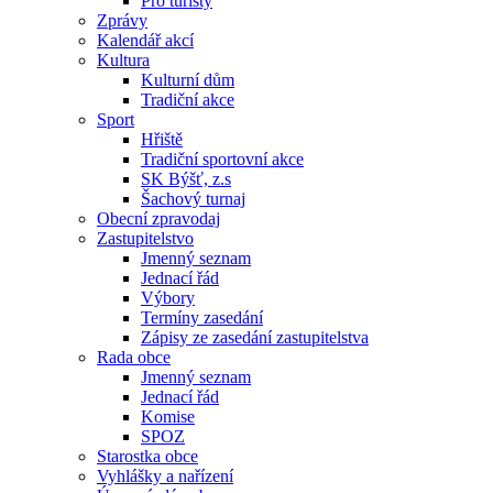
Pro turisty
Zprávy
Kalendář akcí
Kultura
Kulturní dům
Tradiční akce
Sport
Hřiště
Tradiční sportovní akce
SK Býšť, z.s
Šachový turnaj
Obecní zpravodaj
Zastupitelstvo
Jmenný seznam
Jednací řád
Výbory
Termíny zasedání
Zápisy ze zasedání zastupitelstva
Rada obce
Jmenný seznam
Jednací řád
Komise
SPOZ
Starostka obce
Vyhlášky a nařízení