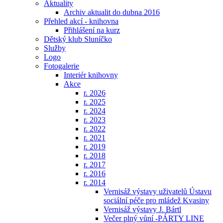
Aktuality
Archiv aktualit do dubna 2016
Přehled akcí - knihovna
Přihlášení na kurz
Dětský klub Sluníčko
Služby
Logo
Fotogalerie
Interiér knihovny
Akce
r. 2026
r. 2025
r. 2024
r. 2023
r. 2022
r. 2021
r. 2019
r. 2018
r. 2017
r. 2016
r. 2014
Vernisáž výstavy uživatelů Ústavu
sociální péče pro mládež Kvasiny
Vernisáž výstavy J. Bártl
Večer plný vůní -PÁRTY LINE