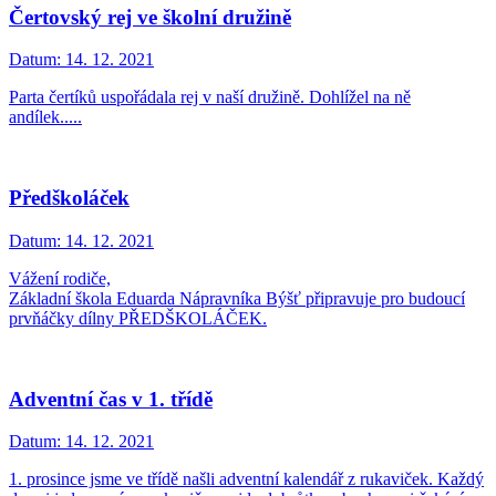
Čertovský rej ve školní družině
Datum:
14. 12. 2021
Parta čertíků uspořádala rej v naší družině. Dohlížel na ně
andílek.....
Předškoláček
Datum:
14. 12. 2021
Vážení rodiče,
Základní škola Eduarda Nápravníka Býšť připravuje pro budoucí
prvňáčky dílny PŘEDŠKOLÁČEK.
Adventní čas v 1. třídě
Datum:
14. 12. 2021
1. prosince jsme ve třídě našli adventní kalendář z rukaviček. Každý