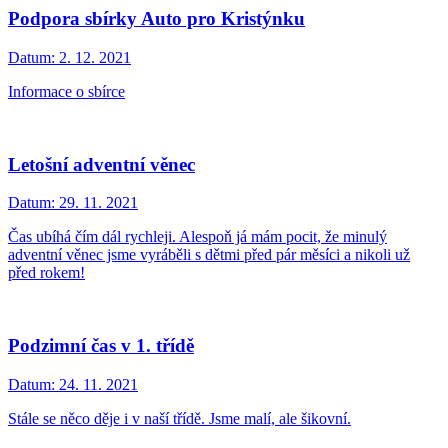
Podpora sbírky Auto pro Kristýnku
Datum:
2. 12. 2021
Informace o sbírce
Letošní adventní věnec
Datum:
29. 11. 2021
Čas ubíhá čím dál rychleji. Alespoň já mám pocit, že minulý
adventní věnec jsme vyráběli s dětmi před pár měsíci a nikoli už
před rokem!
Podzimní čas v 1. třídě
Datum:
24. 11. 2021
Stále se něco děje i v naší třídě. Jsme malí, ale šikovní.