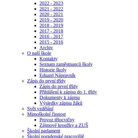
2022 - 2023
2021 - 2022
2020 - 2021
2019 - 2020
2018 - 2019
2017 - 2018
2016 - 2017
2015 - 2016
Archiv
O naší škole
Kontakty
Seznam zaměstnanců školy
Historie školy
Eduard Nápravník
Zápis do první třídy
Zápis do první třídy
Přihlášení k zápisu do 1. třídy
Dokumenty k zápisu
Výsledky zápisu žáků
Svět vzdělání
Mimoškolní činnost
Provoz tělocvičny
Zájmové kroužky a ZUŠ
Školní parlament
Školní poradenské pracoviště