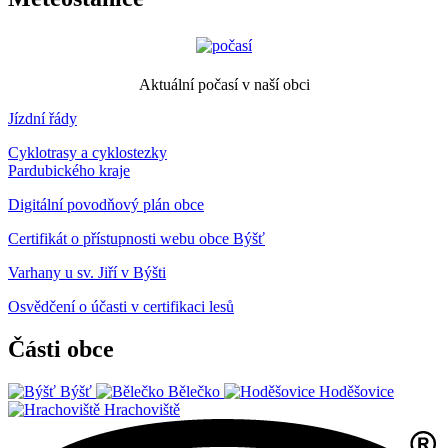
Aktuální počasí v naší obci
Jízdní řády
Cyklotrasy a cyklostezky
Pardubického kraje
Digitální povodňový plán obce
Certifikát o přístupnosti webu obce Býšť
Varhany u sv. Jiří v Býšti
Osvědčení o účasti v certifikaci lesů
Části obce
Býšť
Bělečko
Hoděšovice
Hrachoviště