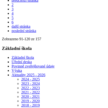
předchozí stránka
2
3
4
5
6
další stránka
poslední stránka
Zobrazeno
91
-
120
ze 157
Základní škola
Základní škola
Úřední deska
Povinně zveřejňované údaje
Výuka
Aktuality 2025 - 2026
2024 - 2025
2023 - 2024
2022 - 2023
2021 - 2022
2020 - 2021
2019 - 2020
2018 - 2019