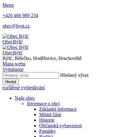
Menu
+420 466 989 234
obec@byst.cz
Obec
Býšť
Obec
Býšť
Býšť, Bělečko, Hoděšovice, Hrachoviště
Mapa webu
Vytisknout
Hledaný výraz
Hledat
rozšířené vyhledávání
Naše obec
Informace o obci
Základní informace
Místní části
Historie
Občanská vybavenost
Památky
Rodáci