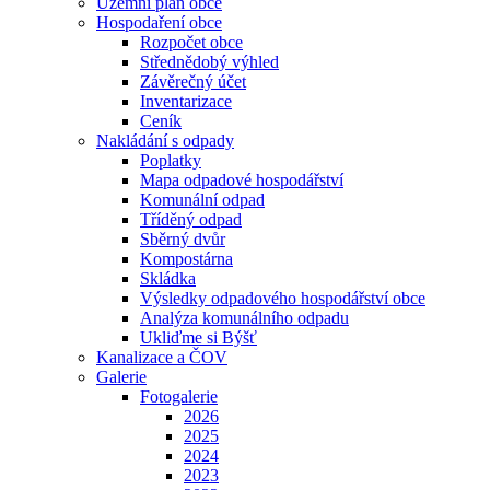
Územní plán obce
Hospodaření obce
Rozpočet obce
Střednědobý výhled
Závěrečný účet
Inventarizace
Ceník
Nakládání s odpady
Poplatky
Mapa odpadové hospodářství
Komunální odpad
Tříděný odpad
Sběrný dvůr
Kompostárna
Skládka
Výsledky odpadového hospodářství obce
Analýza komunálního odpadu
Ukliďme si Býšť
Kanalizace a ČOV
Galerie
Fotogalerie
2026
2025
2024
2023