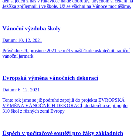
den si jeden z nás v rukavičce najde dobrůtky, abychom si čekání na
Ježíška zpříjemnili i ve škole. Už se všichni na Vánoce moc těšíme.
Vánoční výzdoba školy
Datum:
10. 12. 2021
Právě dnes 9. prosince 2021 se měl v naší škole uskutečnit tradiční
vánoční jarmark.
Evropská výměna vánočních dekorací
Datum:
6. 12. 2021
Tento rok jsme se již podruhé zapojili do projektu EVROPSKÁ
VÝMĚNA VÁNOČNÍCH DEKORACÍ, do kterého se připojilo
310 škol z různých zemí Evropy.
Úspěch v počítačové soutěži pro žáky základních