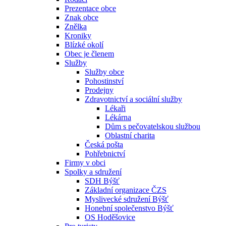
Prezentace obce
Znak obce
Znělka
Kroniky
Blízké okolí
Obec je členem
Služby
Služby obce
Pohostinství
Prodejny
Zdravotnictví a sociální služby
Lékaři
Lékárna
Dům s pečovatelskou službou
Oblastní charita
Česká pošta
Pohřebnictví
Firmy v obci
Spolky a sdružení
SDH Býšť
Základní organizace ČZS
Myslivecké sdružení Býšť
Honební společenstvo Býšť
OS Hoděšovice