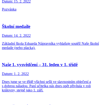
Datum:
15. 2. 2022
Pozvánka
Školní medaile
Datum:
14. 2. 2022
Základní škola Eduarda Nápravníka vyhlašuje soutěž Naše školní
medaile (nebo placka).
Naše 1. vysvědčení – 31. leden v 1. třídě
Datum:
1. 2. 2022
Dnes jsme se ve třídě všichni sešli ve slavnostním oblečení a
s dobrou náladou. Paní učitelka nás dnes opět přivítala v roli
královny, stejně jako 1. září.