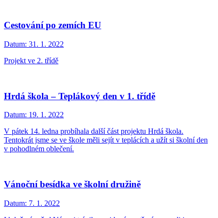
Cestování po zemích EU
Datum:
31. 1. 2022
Projekt ve 2. třídě
Hrdá škola – Teplákový den v 1. třídě
Datum:
19. 1. 2022
V pátek 14. ledna probíhala další část projektu Hrdá škola.
Tentokrát jsme se ve škole měli sejít v teplácích a užít si školní den
v pohodlném oblečení.
Vánoční besídka ve školní družině
Datum:
7. 1. 2022