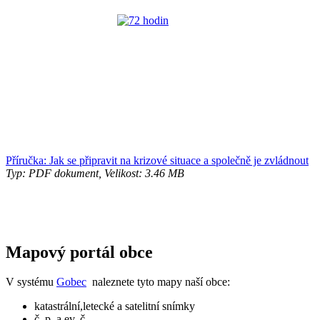
Příručka: Jak se připravit na krizové situace a společně je zvládnout
Typ: PDF dokument, Velikost: 3.46 MB
Mapový portál obce
V systému
Gobec
naleznete tyto mapy naší obce:
katastrální,letecké a satelitní snímky
č. p. a ev. č.