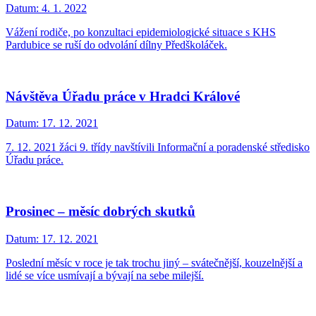
Datum:
4. 1. 2022
Vážení rodiče, po konzultaci epidemiologické situace s KHS
Pardubice se ruší do odvolání dílny Předškoláček.
Návštěva Úřadu práce v Hradci Králové
Datum:
17. 12. 2021
7. 12. 2021 žáci 9. třídy navštívili Informační a poradenské středisko
Úřadu práce.
Prosinec – měsíc dobrých skutků
Datum:
17. 12. 2021
Poslední měsíc v roce je tak trochu jiný – svátečnější, kouzelnější a
lidé se více usmívají a bývají na sebe milejší.