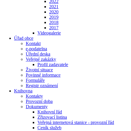
2022
2021
2020
2019
2018
2017
Videogalerie
Úřad obce
Kontakt
e-podatelna
Úřední deska
Veřejné zakázky
Profil zadavatele
Životní situace
Povinné informace
Formuláře
Registr oznámení
Knihovna
Kontakty
Provozní doba
Dokumenty
Knihovní řád
Zřizovací listina
Veřejná internetová stanice - provozní řád
Ceník služeb