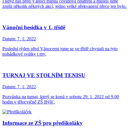
I když nás před Vánoci trápila covidová opatření a museli jsme
zrušit několik pěkných akcí, jedno velké překvapení přece jen bylo.
Vánoční besídka v 1. třídě
Datum:
7. 1. 2022
Poslední týden před Vánocemi jsme se ve třídě chystali na tyto
pohádkové svátky i my.
TURNAJ VE STOLNÍM TENISU
Datum:
7. 1. 2022
Pozvánka na turnaj, který se koná v sobotu 29. 1. 2022 od 9.00
hodin v tělocvičně ZŠ Býšť.
Informace ze ZŠ pro předškoláky