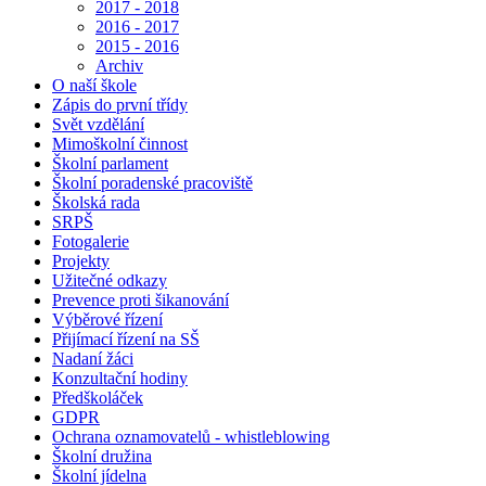
2017 - 2018
2016 - 2017
2015 - 2016
Archiv
O naší škole
Zápis do první třídy
Svět vzdělání
Mimoškolní činnost
Školní parlament
Školní poradenské pracoviště
Školská rada
SRPŠ
Fotogalerie
Projekty
Užitečné odkazy
Prevence proti šikanování
Výběrové řízení
Přijímací řízení na SŠ
Nadaní žáci
Konzultační hodiny
Předškoláček
GDPR
Ochrana oznamovatelů - whistleblowing
Školní družina
Školní jídelna