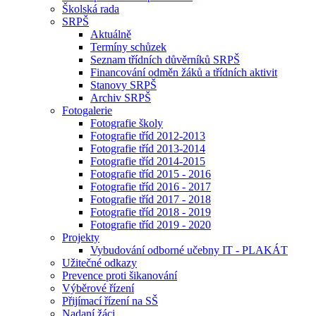
Školská rada
SRPŠ
Aktuálně
Termíny schůzek
Seznam třídních důvěrníků SRPŠ
Financování odměn žáků a třídních aktivit
Stanovy SRPŠ
Archiv SRPŠ
Fotogalerie
Fotografie školy
Fotografie tříd 2012-2013
Fotografie tříd 2013-2014
Fotografie tříd 2014-2015
Fotografie tříd 2015 - 2016
Fotografie tříd 2016 - 2017
Fotografie tříd 2017 - 2018
Fotografie tříd 2018 - 2019
Fotografie tříd 2019 - 2020
Projekty
Vybudování odborné učebny IT - PLAKÁT
Užitečné odkazy
Prevence proti šikanování
Výběrové řízení
Přijímací řízení na SŠ
Nadaní žáci