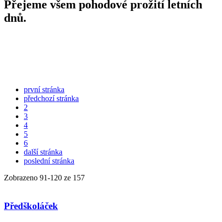
Přejeme všem pohodové prožití letních
dnů.
první stránka
předchozí stránka
2
3
4
5
6
další stránka
poslední stránka
Zobrazeno
91
-
120
ze 157
Předškoláček