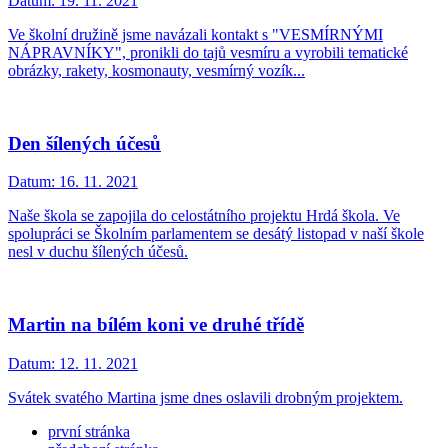
Datum:
19. 11. 2021
Ve školní družině jsme navázali kontakt s "VESMÍRNÝMI
NÁPRAVNÍKY", pronikli do tajů vesmíru a vyrobili tematické
obrázky, rakety, kosmonauty, vesmírný vozík...
Den šílených účesů
Datum:
16. 11. 2021
Naše škola se zapojila do celostátního projektu Hrdá škola. Ve
spolupráci se Školním parlamentem se desátý listopad v naší škole
nesl v duchu šílených účesů.
Martin na bílém koni ve druhé třídě
Datum:
12. 11. 2021
Svátek svatého Martina jsme dnes oslavili drobným projektem.
první stránka