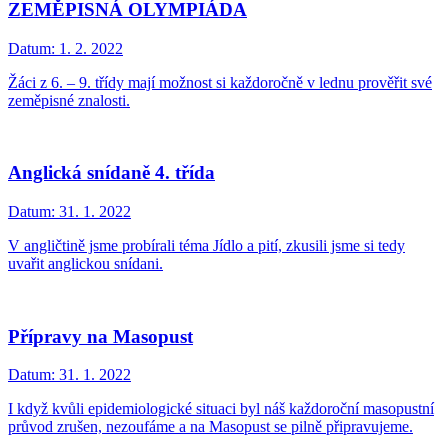
ZEMĚPISNÁ OLYMPIÁDA
Datum:
1. 2. 2022
Žáci z 6. – 9. třídy mají možnost si každoročně v lednu prověřit své
zeměpisné znalosti.
Anglická snídaně 4. třída
Datum:
31. 1. 2022
V angličtině jsme probírali téma Jídlo a pití, zkusili jsme si tedy
uvařit anglickou snídani.
Přípravy na Masopust
Datum:
31. 1. 2022
I když kvůli epidemiologické situaci byl náš každoroční masopustní
průvod zrušen, nezoufáme a na Masopust se pilně připravujeme.