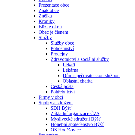
Prezentace obce
Znak obce
Znělka
Kroniky
Blízké okolí
Obec je členem
Služby
Služby obce
Pohostinství
Prodejny
Zdravotnictví a sociální služby
Lékaři
Lékárna
Dům s pečovatelskou službou
Oblastní charita
Česká pošta
Pohřebnictví
Firmy v obci
Spolky a sdružení
SDH Býšť
Základní organizace ČZS
Myslivecké sdružení Býšť
Honební společenstvo Býšť
OS Hoděšovice