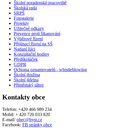
Školní poradenské pracoviště
Školská rada
SRPŠ
Fotogalerie
Projekty
Užitečné odkazy
Prevence proti šikanování
Výběrové řízení
Přijímací řízení na SŠ
Nadaní žáci
Konzultační hodiny
Předškoláček
GDPR
Ochrana oznamovatelů - whistleblowing
Školní družina
Školní jídelna
Příměstský tábor
Kontakty obce
Telefon: +420 466 989 234
Mobil: + 420 720 033 820
E-mail:
obec@byst.cz
Facebook:
FB stránky obce