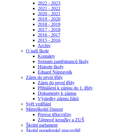
2022 - 2023
2021 - 2022
2020 - 2021
2019 - 2020
2018 - 2019
2017 - 2018
2016 - 2017
2015 - 2016
Archiv
O naší škole
Kontakty
Seznam zaměstnanců školy
Historie školy
Eduard Nápravník
Zápis do první třídy
Zápis do první třídy
Přihlášení k zápisu do 1. třídy
Dokumenty k zápisu
Výsledky zápisu žáků
Svět vzdělání
Mimoškolní činnost
Provoz tělocvičny
Zájmové kroužky a ZUŠ
Školní parlament
Školní poradenské pracoviště