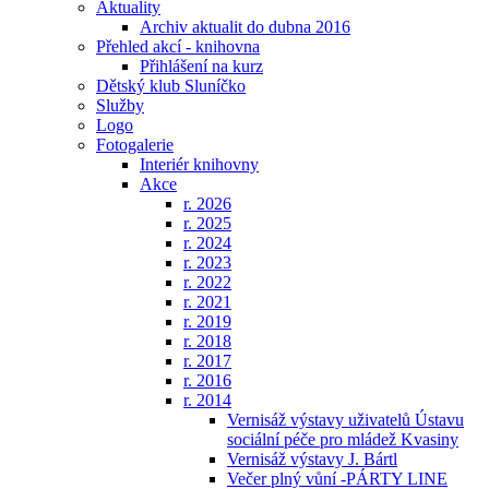
Aktuality
Archiv aktualit do dubna 2016
Přehled akcí - knihovna
Přihlášení na kurz
Dětský klub Sluníčko
Služby
Logo
Fotogalerie
Interiér knihovny
Akce
r. 2026
r. 2025
r. 2024
r. 2023
r. 2022
r. 2021
r. 2019
r. 2018
r. 2017
r. 2016
r. 2014
Vernisáž výstavy uživatelů Ústavu
sociální péče pro mládež Kvasiny
Vernisáž výstavy J. Bártl
Večer plný vůní -PÁRTY LINE