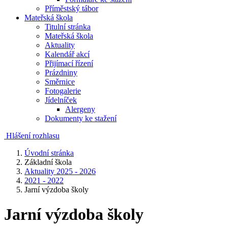
Příměstský tábor
Mateřská škola
Titulní stránka
Mateřská škola
Aktuality
Kalendář akcí
Přijímací řízení
Prázdniny
Směrnice
Fotogalerie
Jídelníček
Alergeny
Dokumenty ke stažení
Hlášení rozhlasu
Úvodní stránka
Základní škola
Aktuality 2025 - 2026
2021 - 2022
Jarní výzdoba školy
Jarní výzdoba školy