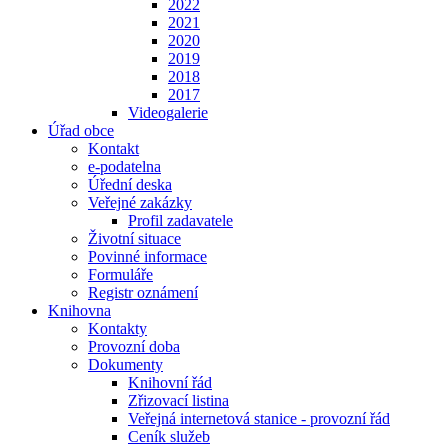
2022
2021
2020
2019
2018
2017
Videogalerie
Úřad obce
Kontakt
e-podatelna
Úřední deska
Veřejné zakázky
Profil zadavatele
Životní situace
Povinné informace
Formuláře
Registr oznámení
Knihovna
Kontakty
Provozní doba
Dokumenty
Knihovní řád
Zřizovací listina
Veřejná internetová stanice - provozní řád
Ceník služeb