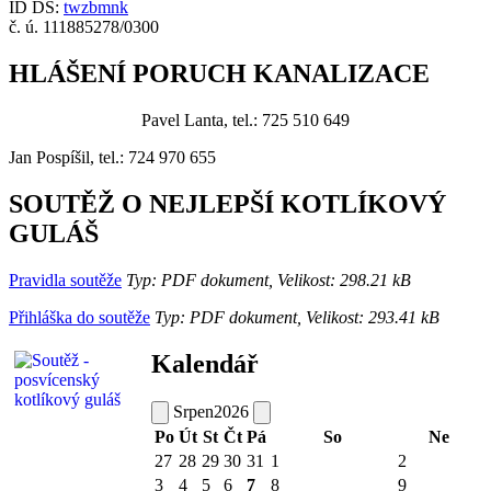
ID DS:
twzbmnk
č. ú. 111885278/0300
HLÁŠENÍ PORUCH KANALIZACE
Pavel Lanta, tel.: 725 510 649
Jan Pospíšil, tel.: 724 970 655
SOUTĚŽ O NEJLEPŠÍ KOTLÍKOVÝ
GULÁŠ
Pravidla soutěže
Typ: PDF dokument, Velikost: 298.21 kB
Přihláška do soutěže
Typ: PDF dokument, Velikost: 293.41 kB
Kalendář
Srpen
2026
Po
Út
St
Čt
Pá
So
Ne
27
28
29
30
31
1
2
3
4
5
6
7
8
9