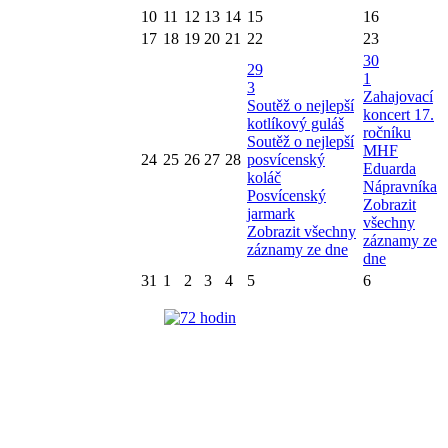
10
11
12
13
14
15
16
17
18
19
20
21
22
23
30
29
1
3
Zahajovací
Soutěž o nejlepší
koncert 17.
kotlíkový guláš
ročníku
Soutěž o nejlepší
MHF
24
25
26
27
28
posvícenský
Eduarda
koláč
Nápravníka
Posvícenský
Zobrazit
jarmark
všechny
Zobrazit všechny
záznamy ze
záznamy ze dne
dne
31
1
2
3
4
5
6