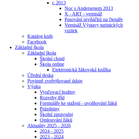
r. 2013
Noc s Andersenem 2013
X - ART - vernisáž
Pasování prvňáčků na čtenáře
Vernisáž Výstavy turistických
vizitek
Katalog knih
Facebook
Základní škola
Základní škola
Školní cloud
Škola online
Elektronická žákovská knížka
Úřední deska
Povinně zveřejňované údaje
Výuka
Vyučovací hodiny
Rozvrhy tříd
Formuláře ke stažení - uvolňování žáků
Prázdniny
Školní zpravodaj
Omlouvání žáků
Aktuality 2025 - 2026
2024 - 2025
2023 - 2024