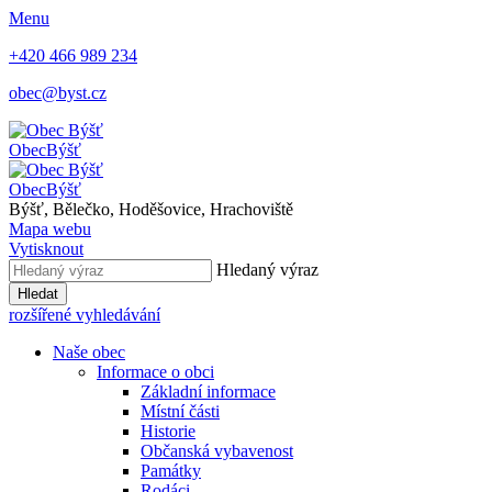
Menu
+420 466 989 234
obec@byst.cz
Obec
Býšť
Obec
Býšť
Býšť, Bělečko, Hoděšovice, Hrachoviště
Mapa webu
Vytisknout
Hledaný výraz
Hledat
rozšířené vyhledávání
Naše obec
Informace o obci
Základní informace
Místní části
Historie
Občanská vybavenost
Památky
Rodáci