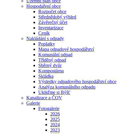
Územní plán obce
Hospodaření obce
Rozpočet obce
Střednědobý výhled
Závěrečný účet
Inventarizace
Ceník
Nakládání s odpady
Poplatky
Mapa odpadové hospodářství
Komunální odpad
Tříděný odpad
Sběrný dvůr
Kompostárna
Skládka
Výsledky odpadového hospodářství obce
Analýza komunálního odpadu
Ukliďme si Býšť
Kanalizace a ČOV
Galerie
Fotogalerie
2026
2025
2024
2023