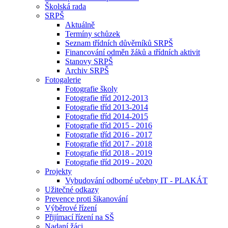
Školská rada
SRPŠ
Aktuálně
Termíny schůzek
Seznam třídních důvěrníků SRPŠ
Financování odměn žáků a třídních aktivit
Stanovy SRPŠ
Archiv SRPŠ
Fotogalerie
Fotografie školy
Fotografie tříd 2012-2013
Fotografie tříd 2013-2014
Fotografie tříd 2014-2015
Fotografie tříd 2015 - 2016
Fotografie tříd 2016 - 2017
Fotografie tříd 2017 - 2018
Fotografie tříd 2018 - 2019
Fotografie tříd 2019 - 2020
Projekty
Vybudování odborné učebny IT - PLAKÁT
Užitečné odkazy
Prevence proti šikanování
Výběrové řízení
Přijímací řízení na SŠ
Nadaní žáci