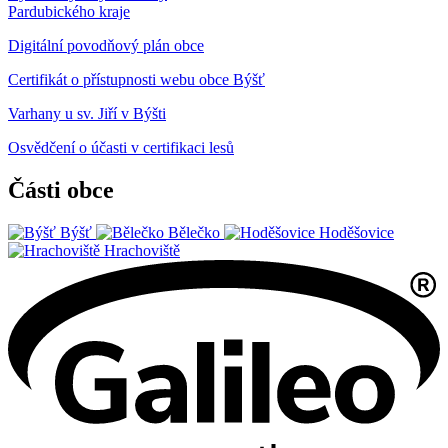
Pardubického kraje
Digitální povodňový plán obce
Certifikát o přístupnosti webu obce Býšť
Varhany u sv. Jiří v Býšti
Osvědčení o účasti v certifikaci lesů
Části obce
Býšť
Bělečko
Hoděšovice
Hrachoviště