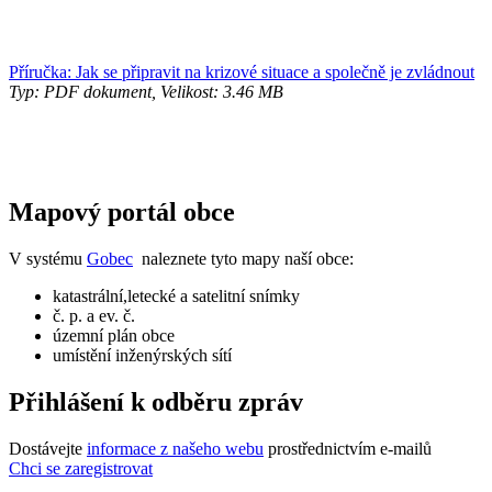
Příručka: Jak se připravit na krizové situace a společně je zvládnout
Typ: PDF dokument, Velikost: 3.46 MB
Mapový portál obce
V systému
Gobec
naleznete tyto mapy naší obce:
katastrální,letecké a satelitní snímky
č. p. a ev. č.
územní plán obce
umístění inženýrských sítí
Přihlášení k odběru zpráv
Dostávejte
informace z našeho webu
prostřednictvím e-mailů
Chci se zaregistrovat