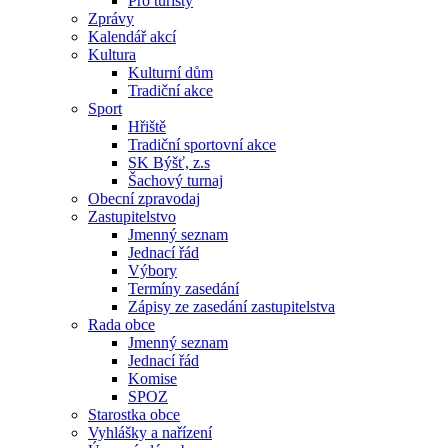
Pro turisty
Zprávy
Kalendář akcí
Kultura
Kulturní dům
Tradiční akce
Sport
Hřiště
Tradiční sportovní akce
SK Býšť, z.s
Šachový turnaj
Obecní zpravodaj
Zastupitelstvo
Jmenný seznam
Jednací řád
Výbory
Termíny zasedání
Zápisy ze zasedání zastupitelstva
Rada obce
Jmenný seznam
Jednací řád
Komise
SPOZ
Starostka obce
Vyhlášky a nařízení