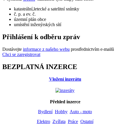
katastrální,letecké a satelitní snímky
č. p. a ev. č.
územní plán obce
umístění inženýrských sítí
Přihlášení k odběru zpráv
Dostávejte
informace z našeho webu
prostřednictvím e-mailů
Chci se zaregistrovat
BEZPLATNÁ INZERCE
Vložení inzerátu
Přehled inzerce
Bydlení
Hobby
Auto - moto
Elektro
Zvířata
Práce
Ostatní