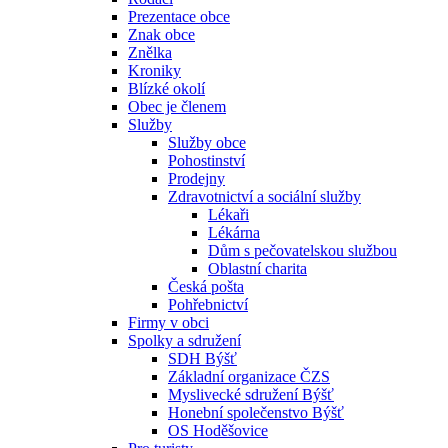
Prezentace obce
Znak obce
Znělka
Kroniky
Blízké okolí
Obec je členem
Služby
Služby obce
Pohostinství
Prodejny
Zdravotnictví a sociální služby
Lékaři
Lékárna
Dům s pečovatelskou službou
Oblastní charita
Česká pošta
Pohřebnictví
Firmy v obci
Spolky a sdružení
SDH Býšť
Základní organizace ČZS
Myslivecké sdružení Býšť
Honební společenstvo Býšť
OS Hoděšovice