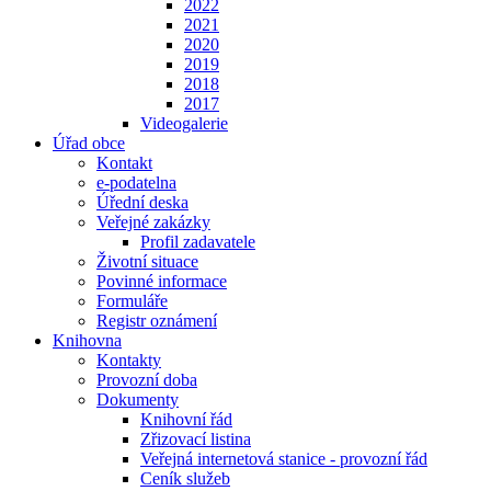
2022
2021
2020
2019
2018
2017
Videogalerie
Úřad obce
Kontakt
e-podatelna
Úřední deska
Veřejné zakázky
Profil zadavatele
Životní situace
Povinné informace
Formuláře
Registr oznámení
Knihovna
Kontakty
Provozní doba
Dokumenty
Knihovní řád
Zřizovací listina
Veřejná internetová stanice - provozní řád
Ceník služeb