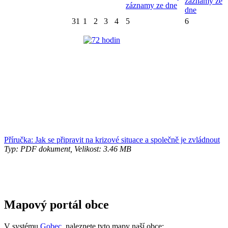
záznamy ze
záznamy ze dne
dne
31
1
2
3
4
5
6
Příručka: Jak se připravit na krizové situace a společně je zvládnout
Typ: PDF dokument, Velikost: 3.46 MB
Mapový portál obce
V systému
Gobec
naleznete tyto mapy naší obce: