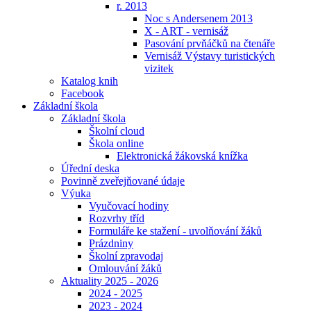
r. 2013
Noc s Andersenem 2013
X - ART - vernisáž
Pasování prvňáčků na čtenáře
Vernisáž Výstavy turistických
vizitek
Katalog knih
Facebook
Základní škola
Základní škola
Školní cloud
Škola online
Elektronická žákovská knížka
Úřední deska
Povinně zveřejňované údaje
Výuka
Vyučovací hodiny
Rozvrhy tříd
Formuláře ke stažení - uvolňování žáků
Prázdniny
Školní zpravodaj
Omlouvání žáků
Aktuality 2025 - 2026
2024 - 2025
2023 - 2024