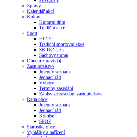
Pro turisty
Zprávy
Kalendář akcí
Kultura
Kulturní dům
Tradiční akce
Sport
Hřiště
Tradiční sportovní akce
SK Býšť, z.s
Šachový turnaj
Obecní zpravodaj
Zastupitelstvo
Jmenný seznam
Jednací řád
Výbory
Termíny zasedání
Zápisy ze zasedání zastupitelstva
Rada obce
Jmenný seznam
Jednací řád
Komise
SPOZ
Starostka obce
Vyhlášky a nařízení