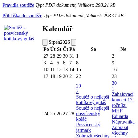
Pravidla soutěže
Typ: PDF dokument, Velikost: 298.21 kB
Přihláška do soutěže
Typ: PDF dokument, Velikost: 293.41 kB
Kalendář
Srpen
2026
Po
Út
St
Čt
Pá
So
Ne
27
28
29
30
31
1
2
3
4
5
6
7
8
9
10
11
12
13
14
15
16
17
18
19
20
21
22
23
30
29
1
3
Zahajovací
Soutěž o nejlepší
koncert 17.
kotlíkový guláš
ročníku
Soutěž o nejlepší
MHF
24
25
26
27
28
posvícenský
Eduarda
koláč
Nápravníka
Posvícenský
Zobrazit
jarmark
všechny
Zobrazit všechny