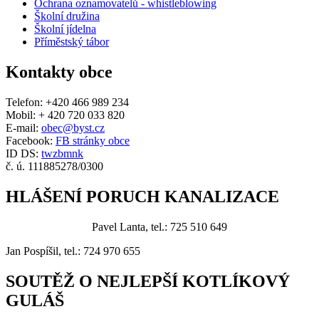
Ochrana oznamovatelů - whistleblowing
Školní družina
Školní jídelna
Příměstský tábor
Kontakty obce
Telefon: +420 466 989 234
Mobil: + 420 720 033 820
E-mail:
obec@byst.cz
Facebook:
FB stránky obce
ID DS:
twzbmnk
č. ú. 111885278/0300
HLÁŠENÍ PORUCH KANALIZACE
Pavel Lanta, tel.: 725 510 649
Jan Pospíšil, tel.: 724 970 655
SOUTĚŽ O NEJLEPŠÍ KOTLÍKOVÝ
GULÁŠ