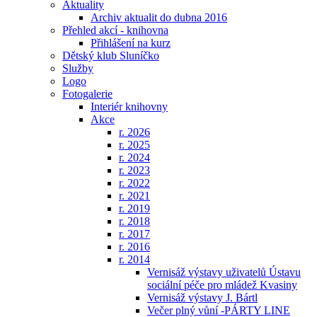
Aktuality
Archiv aktualit do dubna 2016
Přehled akcí - knihovna
Přihlášení na kurz
Dětský klub Sluníčko
Služby
Logo
Fotogalerie
Interiér knihovny
Akce
r. 2026
r. 2025
r. 2024
r. 2023
r. 2022
r. 2021
r. 2019
r. 2018
r. 2017
r. 2016
r. 2014
Vernisáž výstavy uživatelů Ústavu
sociální péče pro mládež Kvasiny
Vernisáž výstavy J. Bártl
Večer plný vůní -PÁRTY LINE