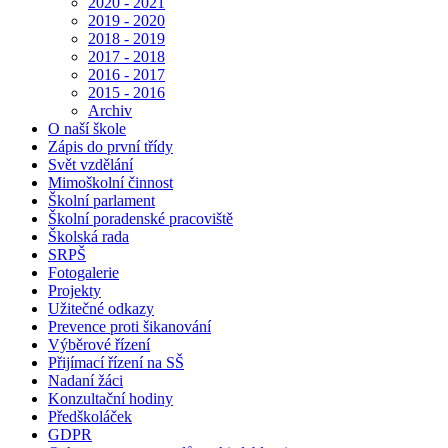
2020 - 2021
2019 - 2020
2018 - 2019
2017 - 2018
2016 - 2017
2015 - 2016
Archiv
O naší škole
Zápis do první třídy
Svět vzdělání
Mimoškolní činnost
Školní parlament
Školní poradenské pracoviště
Školská rada
SRPŠ
Fotogalerie
Projekty
Užitečné odkazy
Prevence proti šikanování
Výběrové řízení
Přijímací řízení na SŠ
Nadaní žáci
Konzultační hodiny
Předškoláček
GDPR