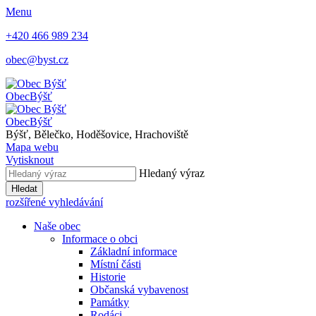
Menu
+420 466 989 234
obec@byst.cz
Obec
Býšť
Obec
Býšť
Býšť, Bělečko, Hoděšovice, Hrachoviště
Mapa webu
Vytisknout
Hledaný výraz
Hledat
rozšířené vyhledávání
Naše obec
Informace o obci
Základní informace
Místní části
Historie
Občanská vybavenost
Památky
Rodáci