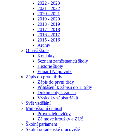
2022 - 2023
2021 - 2022
2020 - 2021
2019 - 2020
2018 - 2019
2017 - 2018
2016 - 2017
2015 - 2016
Archiv
O naší škole
Kontakty
Seznam zaměstnanců školy
Historie školy
Eduard Nápravník
Zápis do první třídy
Zápis do první třídy
Přihlášení k zápisu do 1. třídy
Dokumenty k zápisu
Výsledky zápisu žáků
Svět vzdělání
Mimoškolní činnost
Provoz tělocvičny
Zájmové kroužky a ZUŠ
Školní parlament
Školní poradenské pracoviště