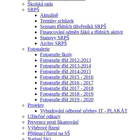
Školská rada
SRPŠ
Aktuálně
Termíny schůzek
Seznam třídních důvěrníků SRPŠ
Financování odměn žáků a třídních aktivit
Stanovy SRPŠ
Archiv SRPŠ
Fotogalerie
Fotografie školy
Fotografie tříd 2012-2013
Fotografie tříd 2013-2014
Fotografie tříd 2014-2015
Fotografie tříd 2015 - 2016
Fotografie tříd 2016 - 2017
Fotografie tříd 2017 - 2018
Fotografie tříd 2018 - 2019
Fotografie tříd 2019 - 2020
Projekty
Vybudování odborné učebny IT - PLAKÁT
Užitečné odkazy
Prevence proti šikanování
Výběrové řízení
Přijímací řízení na SŠ
Nadaní žáci