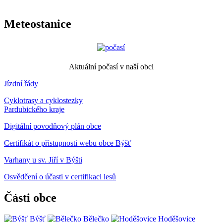
Meteostanice
Aktuální počasí v naší obci
Jízdní řády
Cyklotrasy a cyklostezky
Pardubického kraje
Digitální povodňový plán obce
Certifikát o přístupnosti webu obce Býšť
Varhany u sv. Jiří v Býšti
Osvědčení o účasti v certifikaci lesů
Části obce
Býšť
Bělečko
Hoděšovice