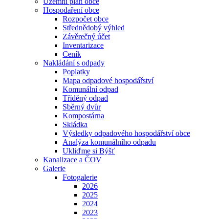
Územní plán obce
Hospodaření obce
Rozpočet obce
Střednědobý výhled
Závěrečný účet
Inventarizace
Ceník
Nakládání s odpady
Poplatky
Mapa odpadové hospodářství
Komunální odpad
Tříděný odpad
Sběrný dvůr
Kompostárna
Skládka
Výsledky odpadového hospodářství obce
Analýza komunálního odpadu
Ukliďme si Býšť
Kanalizace a ČOV
Galerie
Fotogalerie
2026
2025
2024
2023