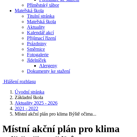
Příměstský tábor
Mateřská škola
Titulní stránka
Mateřská škola
Aktuality
Kalendář akcí
Přijímací řízení
Prázdniny
Směrnice
Fotogalerie
Jídelníček
Alergeny
Dokumenty ke stažení
Hlášení rozhlasu
Úvodní stránka
Základní škola
Aktuality 2025 - 2026
2021 - 2022
Místní akční plán pro klima Býště očima...
Místní akční plán pro klima