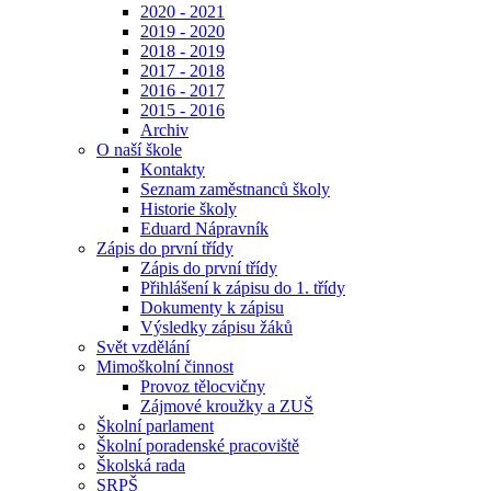
2020 - 2021
2019 - 2020
2018 - 2019
2017 - 2018
2016 - 2017
2015 - 2016
Archiv
O naší škole
Kontakty
Seznam zaměstnanců školy
Historie školy
Eduard Nápravník
Zápis do první třídy
Zápis do první třídy
Přihlášení k zápisu do 1. třídy
Dokumenty k zápisu
Výsledky zápisu žáků
Svět vzdělání
Mimoškolní činnost
Provoz tělocvičny
Zájmové kroužky a ZUŠ
Školní parlament
Školní poradenské pracoviště
Školská rada
SRPŠ