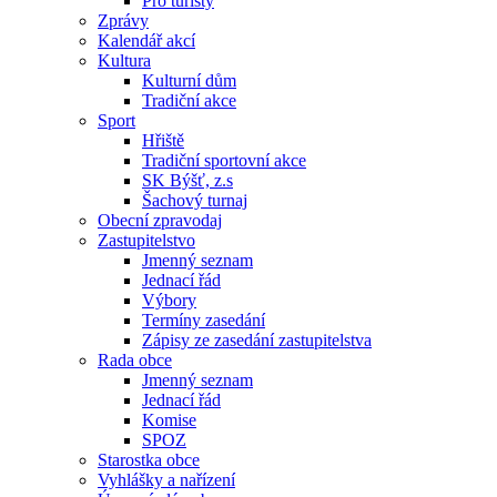
Pro turisty
Zprávy
Kalendář akcí
Kultura
Kulturní dům
Tradiční akce
Sport
Hřiště
Tradiční sportovní akce
SK Býšť, z.s
Šachový turnaj
Obecní zpravodaj
Zastupitelstvo
Jmenný seznam
Jednací řád
Výbory
Termíny zasedání
Zápisy ze zasedání zastupitelstva
Rada obce
Jmenný seznam
Jednací řád
Komise
SPOZ
Starostka obce
Vyhlášky a nařízení