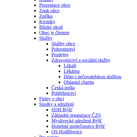
Prezentace obce
Znak obce
Znělka
Kroniky
Blízké okolí
Obec je členem
Služby
Služby obce
Pohostinství
Prodejny
Zdravotnictví a sociální služby
Lékaři
Lékárna
Dům s pečovatelskou službou
Oblastní charita
Česká pošta
Pohřebnictví
Firmy v obci
Spolky a sdružení
SDH Býšť
Základní organizace ČZS
Myslivecké sdružení Býšť
Honební společenstvo Býšť
OS Hoděšovice