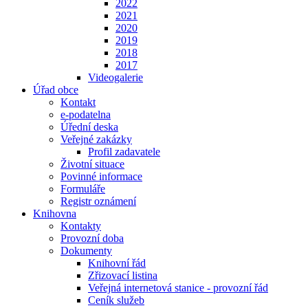
2022
2021
2020
2019
2018
2017
Videogalerie
Úřad obce
Kontakt
e-podatelna
Úřední deska
Veřejné zakázky
Profil zadavatele
Životní situace
Povinné informace
Formuláře
Registr oznámení
Knihovna
Kontakty
Provozní doba
Dokumenty
Knihovní řád
Zřizovací listina
Veřejná internetová stanice - provozní řád
Ceník služeb