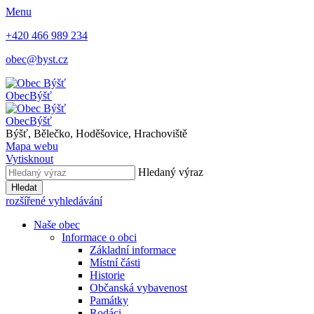
Menu
+420 466 989 234
obec@byst.cz
Obec
Býšť
Obec
Býšť
Býšť, Bělečko, Hoděšovice, Hrachoviště
Mapa webu
Vytisknout
Hledaný výraz
Hledat
rozšířené vyhledávání
Naše obec
Informace o obci
Základní informace
Místní části
Historie
Občanská vybavenost
Památky
Rodáci