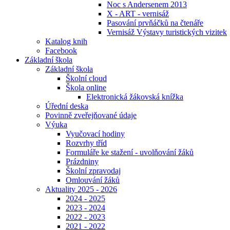
Noc s Andersenem 2013
X - ART - vernisáž
Pasování prvňáčků na čtenáře
Vernisáž Výstavy turistických vizitek
Katalog knih
Facebook
Základní škola
Základní škola
Školní cloud
Škola online
Elektronická žákovská knížka
Úřední deska
Povinně zveřejňované údaje
Výuka
Vyučovací hodiny
Rozvrhy tříd
Formuláře ke stažení - uvolňování žáků
Prázdniny
Školní zpravodaj
Omlouvání žáků
Aktuality 2025 - 2026
2024 - 2025
2023 - 2024
2022 - 2023
2021 - 2022