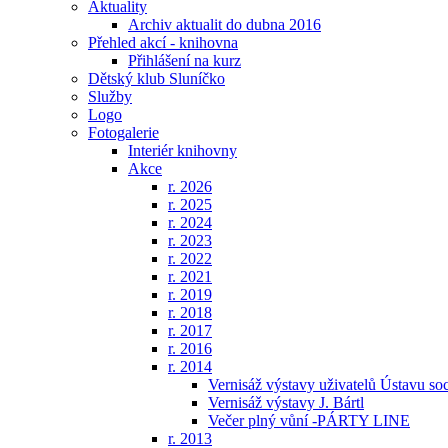
Aktuality
Archiv aktualit do dubna 2016
Přehled akcí - knihovna
Přihlášení na kurz
Dětský klub Sluníčko
Služby
Logo
Fotogalerie
Interiér knihovny
Akce
r. 2026
r. 2025
r. 2024
r. 2023
r. 2022
r. 2021
r. 2019
r. 2018
r. 2017
r. 2016
r. 2014
Vernisáž výstavy uživatelů Ústavu so
Vernisáž výstavy J. Bártl
Večer plný vůní -PÁRTY LINE
r. 2013