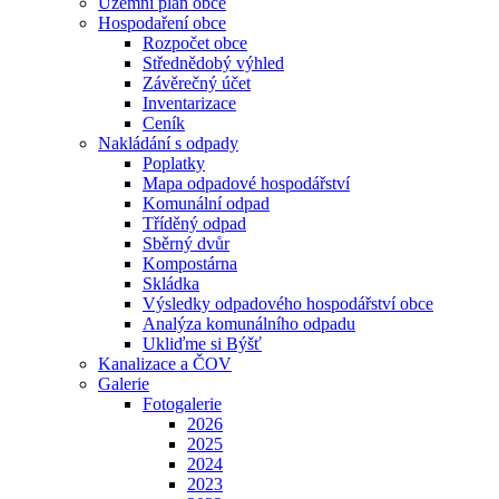
Územní plán obce
Hospodaření obce
Rozpočet obce
Střednědobý výhled
Závěrečný účet
Inventarizace
Ceník
Nakládání s odpady
Poplatky
Mapa odpadové hospodářství
Komunální odpad
Tříděný odpad
Sběrný dvůr
Kompostárna
Skládka
Výsledky odpadového hospodářství obce
Analýza komunálního odpadu
Ukliďme si Býšť
Kanalizace a ČOV
Galerie
Fotogalerie
2026
2025
2024
2023