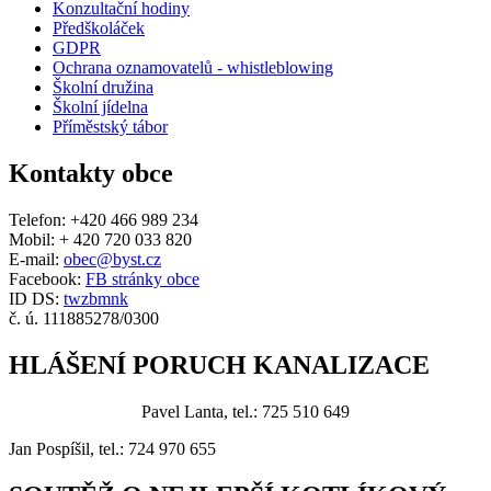
Konzultační hodiny
Předškoláček
GDPR
Ochrana oznamovatelů - whistleblowing
Školní družina
Školní jídelna
Příměstský tábor
Kontakty obce
Telefon: +420 466 989 234
Mobil: + 420 720 033 820
E-mail:
obec@byst.cz
Facebook:
FB stránky obce
ID DS:
twzbmnk
č. ú. 111885278/0300
HLÁŠENÍ PORUCH KANALIZACE
Pavel Lanta, tel.: 725 510 649
Jan Pospíšil, tel.: 724 970 655