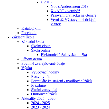
r. 2013
Noc s Andersenem 2013
X - ART - vernisáž
Pasování prvňáčků na čtenáře
Vernisáž Výstavy turistických
vizitek
Katalog knih
Facebook
Základní škola
Základní škola
Školní cloud
Škola online
Elektronická žákovská knížka
Úřední deska
Povinně zveřejňované údaje
Výuka
Vyučovací hodiny
Rozvrhy tříd
Formuláře ke stažení - uvolňování žáků
Prázdniny
Školní zpravodaj
Omlouvání žáků
Aktuality 2025 - 2026
2024 - 2025
2023 - 2024