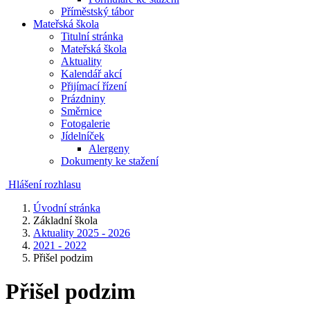
Příměstský tábor
Mateřská škola
Titulní stránka
Mateřská škola
Aktuality
Kalendář akcí
Přijímací řízení
Prázdniny
Směrnice
Fotogalerie
Jídelníček
Alergeny
Dokumenty ke stažení
Hlášení rozhlasu
Úvodní stránka
Základní škola
Aktuality 2025 - 2026
2021 - 2022
Přišel podzim
Přišel podzim