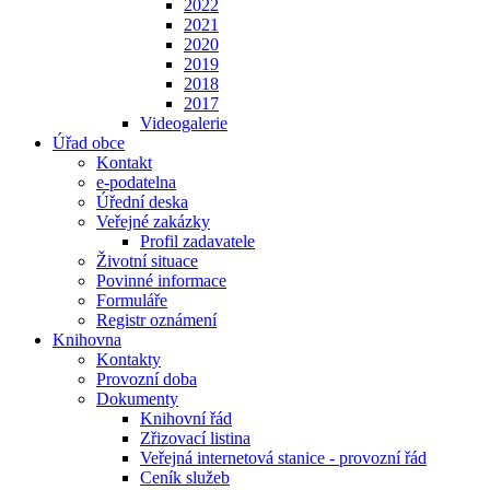
2022
2021
2020
2019
2018
2017
Videogalerie
Úřad obce
Kontakt
e-podatelna
Úřední deska
Veřejné zakázky
Profil zadavatele
Životní situace
Povinné informace
Formuláře
Registr oznámení
Knihovna
Kontakty
Provozní doba
Dokumenty
Knihovní řád
Zřizovací listina
Veřejná internetová stanice - provozní řád
Ceník služeb