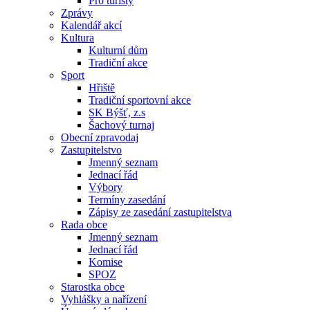
Pro turisty
Zprávy
Kalendář akcí
Kultura
Kulturní dům
Tradiční akce
Sport
Hřiště
Tradiční sportovní akce
SK Býšť, z.s
Šachový turnaj
Obecní zpravodaj
Zastupitelstvo
Jmenný seznam
Jednací řád
Výbory
Termíny zasedání
Zápisy ze zasedání zastupitelstva
Rada obce
Jmenný seznam
Jednací řád
Komise
SPOZ
Starostka obce
Vyhlášky a nařízení