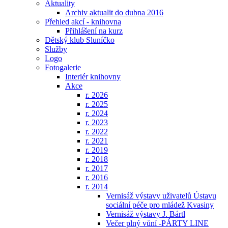
Aktuality
Archiv aktualit do dubna 2016
Přehled akcí - knihovna
Přihlášení na kurz
Dětský klub Sluníčko
Služby
Logo
Fotogalerie
Interiér knihovny
Akce
r. 2026
r. 2025
r. 2024
r. 2023
r. 2022
r. 2021
r. 2019
r. 2018
r. 2017
r. 2016
r. 2014
Vernisáž výstavy uživatelů Ústavu
sociální péče pro mládež Kvasiny
Vernisáž výstavy J. Bártl
Večer plný vůní -PÁRTY LINE