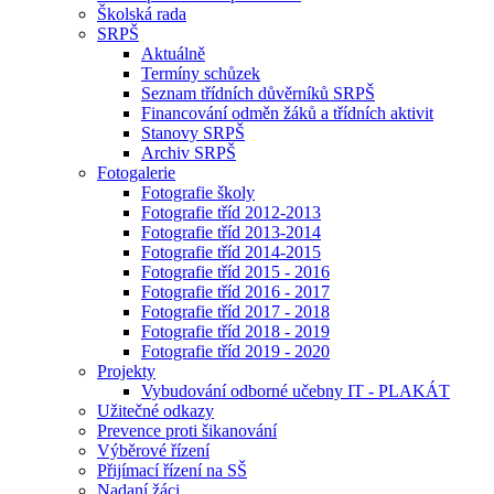
Školská rada
SRPŠ
Aktuálně
Termíny schůzek
Seznam třídních důvěrníků SRPŠ
Financování odměn žáků a třídních aktivit
Stanovy SRPŠ
Archiv SRPŠ
Fotogalerie
Fotografie školy
Fotografie tříd 2012-2013
Fotografie tříd 2013-2014
Fotografie tříd 2014-2015
Fotografie tříd 2015 - 2016
Fotografie tříd 2016 - 2017
Fotografie tříd 2017 - 2018
Fotografie tříd 2018 - 2019
Fotografie tříd 2019 - 2020
Projekty
Vybudování odborné učebny IT - PLAKÁT
Užitečné odkazy
Prevence proti šikanování
Výběrové řízení
Přijímací řízení na SŠ
Nadaní žáci