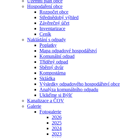
Územní plán obce
Hospodaření obce
Rozpočet obce
Střednědobý výhled
Závěrečný účet
Inventarizace
Ceník
Nakládání s odpady
Poplatky
Mapa odpadové hospodářství
Komunální odpad
Tříděný odpad
Sběrný dvůr
Kompostárna
Skládka
Výsledky odpadového hospodářství obce
Analýza komunálního odpadu
Ukliďme si Býšť
Kanalizace a ČOV
Galerie
Fotogalerie
2026
2025
2024
2023