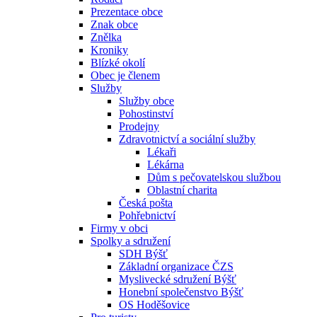
Prezentace obce
Znak obce
Znělka
Kroniky
Blízké okolí
Obec je členem
Služby
Služby obce
Pohostinství
Prodejny
Zdravotnictví a sociální služby
Lékaři
Lékárna
Dům s pečovatelskou službou
Oblastní charita
Česká pošta
Pohřebnictví
Firmy v obci
Spolky a sdružení
SDH Býšť
Základní organizace ČZS
Myslivecké sdružení Býšť
Honební společenstvo Býšť
OS Hoděšovice