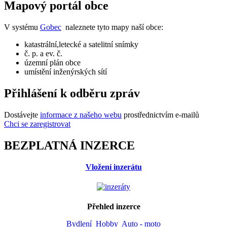
Mapový portál obce
V systému
Gobec
naleznete tyto mapy naší obce:
katastrální,letecké a satelitní snímky
č. p. a ev. č.
územní plán obce
umístění inženýrských sítí
Přihlášení k odběru zpráv
Dostávejte
informace z našeho webu
prostřednictvím e-mailů
Chci se zaregistrovat
BEZPLATNÁ INZERCE
Vložení inzerátu
Přehled inzerce
Bydlení
Hobby
Auto - moto