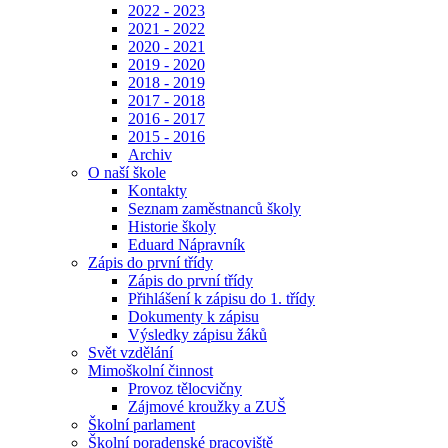
2022 - 2023
2021 - 2022
2020 - 2021
2019 - 2020
2018 - 2019
2017 - 2018
2016 - 2017
2015 - 2016
Archiv
O naší škole
Kontakty
Seznam zaměstnanců školy
Historie školy
Eduard Nápravník
Zápis do první třídy
Zápis do první třídy
Přihlášení k zápisu do 1. třídy
Dokumenty k zápisu
Výsledky zápisu žáků
Svět vzdělání
Mimoškolní činnost
Provoz tělocvičny
Zájmové kroužky a ZUŠ
Školní parlament
Školní poradenské pracoviště