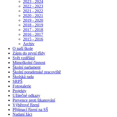
2023 - 2024
2022 - 2023
2021 - 2022
2020 - 2021
2019 - 2020
2018 - 2019
2017 - 2018
2016 - 2017
2015 - 2016
Archiv
O naší škole
Zápis do první třídy
Svět vzdělání
Mimoškolní činnost
Školní parlament
Školní poradenské pracoviště
Školská rada
SRPŠ
Fotogalerie
Projekty
Užitečné odkazy
Prevence proti šikanování
Výběrové řízení
Přijímací řízení na SŠ
Nadaní žáci