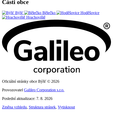
Části obce
Býšť
Bělečko
Hoděšovice
Hrachoviště
Oficiální stránky obce Býšť © 2026
Provozovatel
Galileo Corporation s.r.o.
Poslední aktualizace: 7. 8. 2026
Změna vzhledu
,
Struktura stránek
,
Vytisknout