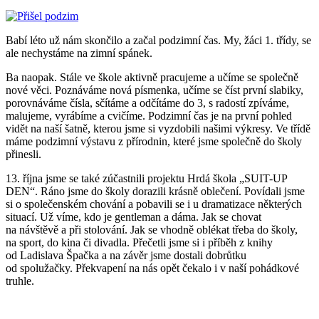
Babí léto už nám skončilo a začal podzimní čas. My, žáci 1. třídy, se
ale nechystáme na zimní spánek.
Ba naopak. Stále ve škole aktivně pracujeme a učíme se společně
nové věci. Poznáváme nová písmenka, učíme se číst první slabiky,
porovnáváme čísla, sčítáme a odčítáme do 3, s radostí zpíváme,
malujeme, vyrábíme a cvičíme. Podzimní čas je na první pohled
vidět na naší šatně, kterou jsme si vyzdobili našimi výkresy. Ve třídě
máme podzimní výstavu z přírodnin, které jsme společně do školy
přinesli.
13. října jsme se také zúčastnili projektu Hrdá škola „SUIT-UP
DEN“. Ráno jsme do školy dorazili krásně oblečení. Povídali jsme
si o společenském chování a pobavili se i u dramatizace některých
situací. Už víme, kdo je gentleman a dáma. Jak se chovat
na návštěvě a při stolování. Jak se vhodně oblékat třeba do školy,
na sport, do kina či divadla. Přečetli jsme si i příběh z knihy
od Ladislava Špačka a na závěr jsme dostali dobrůtku
od spolužačky. Překvapení na nás opět čekalo i v naší pohádkové
truhle.