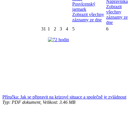
Nápravníka
Posvícenský
Zobrazit
jarmark
všechny
Zobrazit všechny
záznamy ze
záznamy ze dne
dne
31
1
2
3
4
5
6
Příručka: Jak se připravit na krizové situace a společně je zvládnout
Typ: PDF dokument, Velikost: 3.46 MB