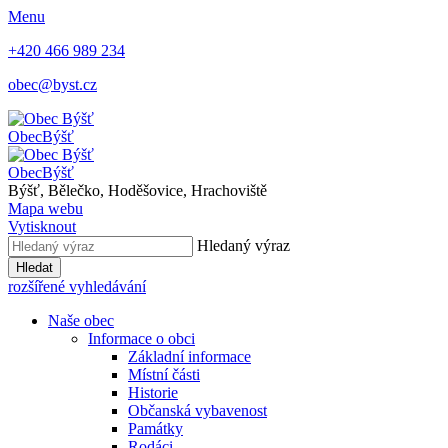
Menu
+420 466 989 234
obec@byst.cz
Obec
Býšť
Obec
Býšť
Býšť, Bělečko, Hoděšovice, Hrachoviště
Mapa webu
Vytisknout
Hledaný výraz
Hledat
rozšířené vyhledávání
Naše obec
Informace o obci
Základní informace
Místní části
Historie
Občanská vybavenost
Památky
Rodáci