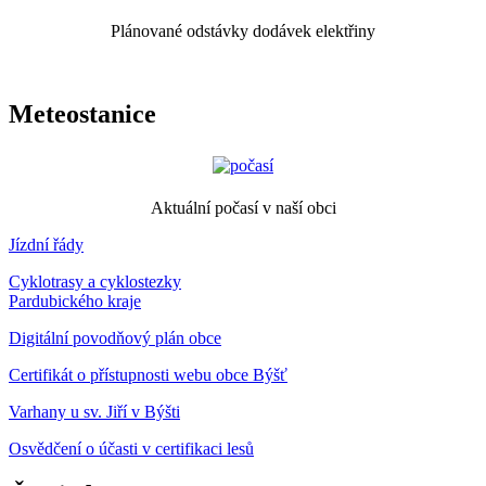
Plánované odstávky dodávek elektřiny
Meteostanice
Aktuální počasí v naší obci
Jízdní řády
Cyklotrasy a cyklostezky
Pardubického kraje
Digitální povodňový plán obce
Certifikát o přístupnosti webu obce Býšť
Varhany u sv. Jiří v Býšti
Osvědčení o účasti v certifikaci lesů