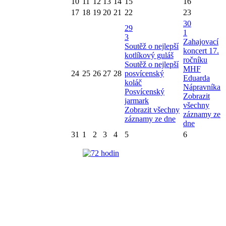
10
11
12
13
14
15
16
17
18
19
20
21
22
23
30
29
1
3
Zahajovací
Soutěž o nejlepší
koncert 17.
kotlíkový guláš
ročníku
Soutěž o nejlepší
MHF
24
25
26
27
28
posvícenský
Eduarda
koláč
Nápravníka
Posvícenský
Zobrazit
jarmark
všechny
Zobrazit všechny
záznamy ze
záznamy ze dne
dne
31
1
2
3
4
5
6