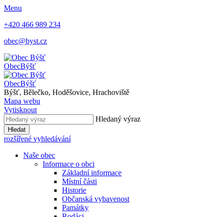
Menu
+420 466 989 234
obec@byst.cz
Obec
Býšť
Obec
Býšť
Býšť, Bělečko, Hoděšovice, Hrachoviště
Mapa webu
Vytisknout
Hledaný výraz
Hledat
rozšířené vyhledávání
Naše obec
Informace o obci
Základní informace
Místní části
Historie
Občanská vybavenost
Památky
Rodáci