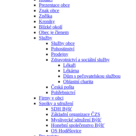
Prezentace obce
Znak obce
Znělka
Kroniky
Blízké okolí
Obec je členem
Služby
Služby obce
Pohostinství
Prodejny
Zdravotnictví a sociální služby
Lékaři
Lékárna
Dům s pečovatelskou službou
Oblastní charita
Česká pošta
Pohřebnictví
Firmy v obci
Spolky a sdružení
SDH Býšť
Základní organizace ČZS
Myslivecké sdružení Býšť
Honební společenstvo Býšť
OS Hoděšovice