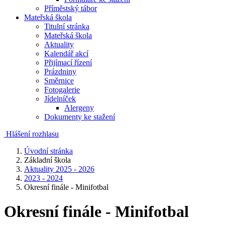
Příměstský tábor
Mateřská škola
Titulní stránka
Mateřská škola
Aktuality
Kalendář akcí
Přijímací řízení
Prázdniny
Směrnice
Fotogalerie
Jídelníček
Alergeny
Dokumenty ke stažení
Hlášení rozhlasu
Úvodní stránka
Základní škola
Aktuality 2025 - 2026
2023 - 2024
Okresní finále - Minifotbal
Okresní finále - Minifotbal