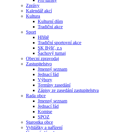
Pro turisty
Zprávy
Kalendář akcí
Kultura
Kulturní dům
Tradiční akce
Sport
Hřiště
Tradiční sportovní akce
SK Býšť, z.s
Šachový turnaj
Obecní zpravodaj
Zastupitelstvo
Jmenný seznam
Jednací řád
Výbory
Termíny zasedání
Zápisy ze zasedání zastupitelstva
Rada obce
Jmenný seznam
Jednací řád
Komise
SPOZ
Starostka obce
Vyhlášky a nařízení