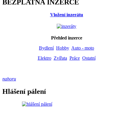
BEZPLATNÁ INZERCE
Vložení inzerátu
Přehled inzerce
Bydlení
Hobby
Auto - moto
Elektro
Zvířata
Práce
Ostatní
nahoru
Hlášení pálení