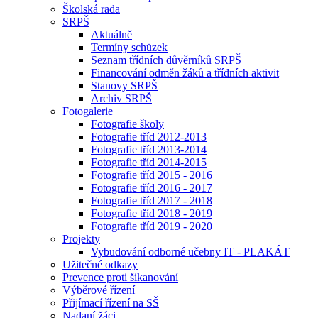
Školská rada
SRPŠ
Aktuálně
Termíny schůzek
Seznam třídních důvěrníků SRPŠ
Financování odměn žáků a třídních aktivit
Stanovy SRPŠ
Archiv SRPŠ
Fotogalerie
Fotografie školy
Fotografie tříd 2012-2013
Fotografie tříd 2013-2014
Fotografie tříd 2014-2015
Fotografie tříd 2015 - 2016
Fotografie tříd 2016 - 2017
Fotografie tříd 2017 - 2018
Fotografie tříd 2018 - 2019
Fotografie tříd 2019 - 2020
Projekty
Vybudování odborné učebny IT - PLAKÁT
Užitečné odkazy
Prevence proti šikanování
Výběrové řízení
Přijímací řízení na SŠ
Nadaní žáci