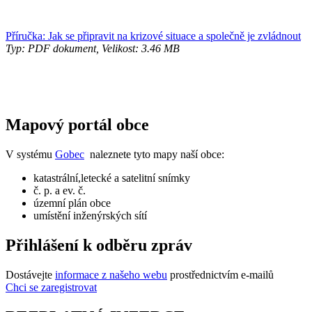
Příručka: Jak se připravit na krizové situace a společně je zvládnout
Typ: PDF dokument, Velikost: 3.46 MB
Mapový portál obce
V systému
Gobec
naleznete tyto mapy naší obce:
katastrální,letecké a satelitní snímky
č. p. a ev. č.
územní plán obce
umístění inženýrských sítí
Přihlášení k odběru zpráv
Dostávejte
informace z našeho webu
prostřednictvím e-mailů
Chci se zaregistrovat