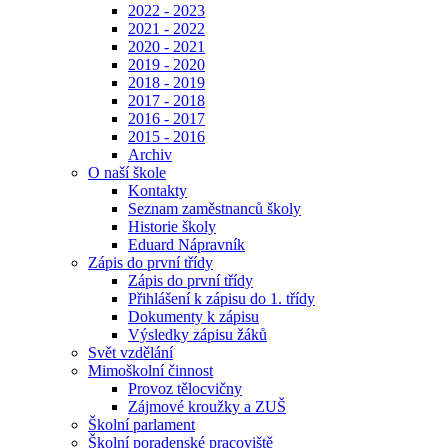
2022 - 2023
2021 - 2022
2020 - 2021
2019 - 2020
2018 - 2019
2017 - 2018
2016 - 2017
2015 - 2016
Archiv
O naší škole
Kontakty
Seznam zaměstnanců školy
Historie školy
Eduard Nápravník
Zápis do první třídy
Zápis do první třídy
Přihlášení k zápisu do 1. třídy
Dokumenty k zápisu
Výsledky zápisu žáků
Svět vzdělání
Mimoškolní činnost
Provoz tělocvičny
Zájmové kroužky a ZUŠ
Školní parlament
Školní poradenské pracoviště