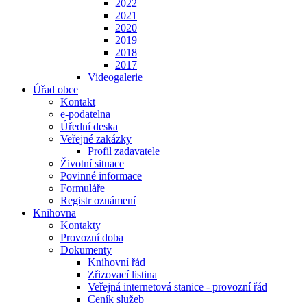
2022
2021
2020
2019
2018
2017
Videogalerie
Úřad obce
Kontakt
e-podatelna
Úřední deska
Veřejné zakázky
Profil zadavatele
Životní situace
Povinné informace
Formuláře
Registr oznámení
Knihovna
Kontakty
Provozní doba
Dokumenty
Knihovní řád
Zřizovací listina
Veřejná internetová stanice - provozní řád
Ceník služeb