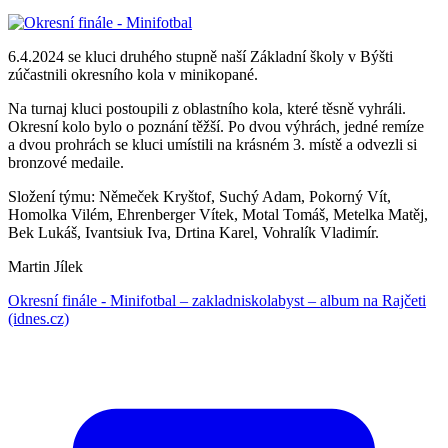
6.4.2024 se kluci druhého stupně naší Základní školy v Býšti
zúčastnili okresního kola v minikopané.
Na turnaj kluci postoupili z oblastního kola, které těsně vyhráli.
Okresní kolo bylo o poznání těžší. Po dvou výhrách, jedné remíze
a dvou prohrách se kluci umístili na krásném 3. místě a odvezli si
bronzové medaile.
Složení týmu: Němeček Kryštof, Suchý Adam, Pokorný Vít,
Homolka Vilém, Ehrenberger Vítek, Motal Tomáš, Metelka Matěj,
Bek Lukáš, Ivantsiuk Iva, Drtina Karel, Vohralík Vladimír.
Martin Jílek
Okresní finále - Minifotbal – zakladniskolabyst – album na Rajčeti
(idnes.cz)