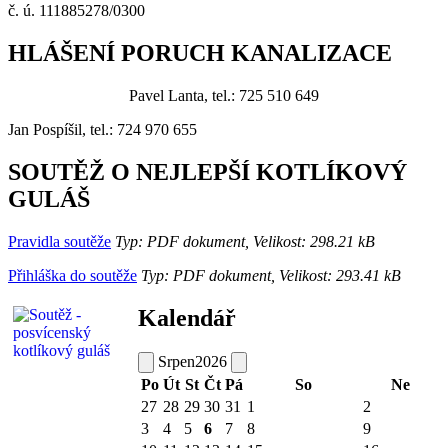
č. ú. 111885278/0300
HLÁŠENÍ PORUCH KANALIZACE
Pavel Lanta, tel.: 725 510 649
Jan Pospíšil, tel.: 724 970 655
SOUTĚŽ O NEJLEPŠÍ KOTLÍKOVÝ
GULÁŠ
Pravidla soutěže
Typ: PDF dokument, Velikost: 298.21 kB
Přihláška do soutěže
Typ: PDF dokument, Velikost: 293.41 kB
Kalendář
Srpen
2026
Po
Út
St
Čt
Pá
So
Ne
27
28
29
30
31
1
2
3
4
5
6
7
8
9