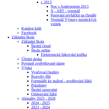
r. 2013
Noc s Andersenem 2013
X - ART - vernisáž
Pasování prvňáčků na čtenáře
Vernisáž Výstavy turistických
vizitek
Katalog knih
Facebook
Základní škola
Základní škola
Školní cloud
Škola online
Elektronická žákovská knížka
Úřední deska
Povinně zveřejňované údaje
Výuka
Vyučovací hodiny
Rozvrhy tříd
Formuláře ke stažení - uvolňování žáků
Prázdniny
Školní zpravodaj
Omlouvání žáků
Aktuality 2025 - 2026
2024 - 2025
2023 - 2024