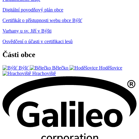
Digitální povodňový plán obce
Certifikát o přístupnosti webu obce Býšť
Varhany u sv. Jiří v Býšti
Osvědčení o účasti v certifikaci lesů
Části obce
Býšť
Bělečko
Hoděšovice
Hrachoviště