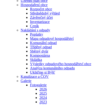
Územní plán obce
Hospodaření obce
Rozpočet obce
Střednědobý výhled
Závěrečný účet
Inventarizace
Ceník
Nakládání s odpady
Poplatky
Mapa odpadové hospodářství
Komunální odpad
Tříděný odpad
Sběrný dvůr
Kompostárna
Skládka
Výsledky odpadového hospodářství obce
Analýza komunálního odpadu
Ukliďme si Býšť
Kanalizace a ČOV
Galerie
Fotogalerie
2026
2025
2024
2023