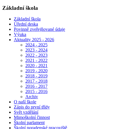
Základní škola
Základní škola
Úřední deska
Povinně zveřejňované údaje
Výuka
Aktuality 2025 - 2026
2024 - 2025
2023 - 2024
2022 - 2023
2021 - 2022
2020 - 2021
2019 - 2020
2018 - 2019
2017 - 2018
2016 - 2017
2015 - 2016
Archiv
O naší škole
Zápis do první třídy
Svět vzdělání
Mimoškolní činnost
Školní parlament
Školní poradenské pracoviště