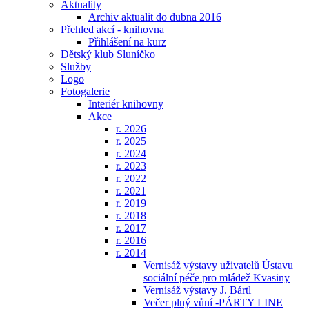
Aktuality
Archiv aktualit do dubna 2016
Přehled akcí - knihovna
Přihlášení na kurz
Dětský klub Sluníčko
Služby
Logo
Fotogalerie
Interiér knihovny
Akce
r. 2026
r. 2025
r. 2024
r. 2023
r. 2022
r. 2021
r. 2019
r. 2018
r. 2017
r. 2016
r. 2014
Vernisáž výstavy uživatelů Ústavu
sociální péče pro mládež Kvasiny
Vernisáž výstavy J. Bártl
Večer plný vůní -PÁRTY LINE