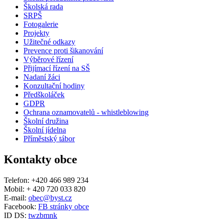
Školská rada
SRPŠ
Fotogalerie
Projekty
Užitečné odkazy
Prevence proti šikanování
Výběrové řízení
Přijímací řízení na SŠ
Nadaní žáci
Konzultační hodiny
Předškoláček
GDPR
Ochrana oznamovatelů - whistleblowing
Školní družina
Školní jídelna
Příměstský tábor
Kontakty obce
Telefon: +420 466 989 234
Mobil: + 420 720 033 820
E-mail:
obec@byst.cz
Facebook:
FB stránky obce
ID DS:
twzbmnk