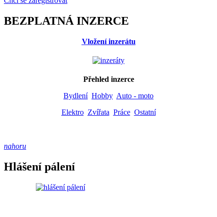
Chci se zaregistrovat
BEZPLATNÁ INZERCE
Vložení inzerátu
Přehled inzerce
Bydlení
Hobby
Auto - moto
Elektro
Zvířata
Práce
Ostatní
nahoru
Hlášení pálení