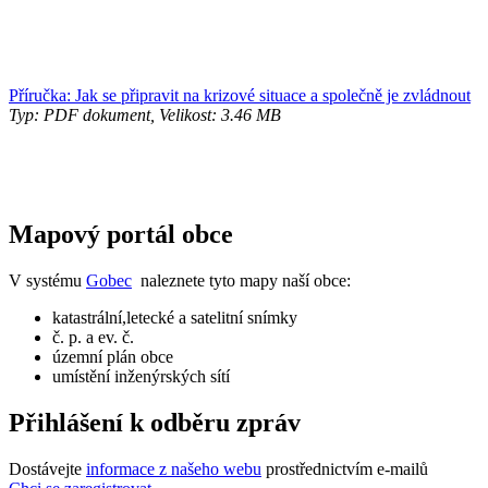
Příručka: Jak se připravit na krizové situace a společně je zvládnout
Typ: PDF dokument, Velikost: 3.46 MB
Mapový portál obce
V systému
Gobec
naleznete tyto mapy naší obce:
katastrální,letecké a satelitní snímky
č. p. a ev. č.
územní plán obce
umístění inženýrských sítí
Přihlášení k odběru zpráv
Dostávejte
informace z našeho webu
prostřednictvím e-mailů