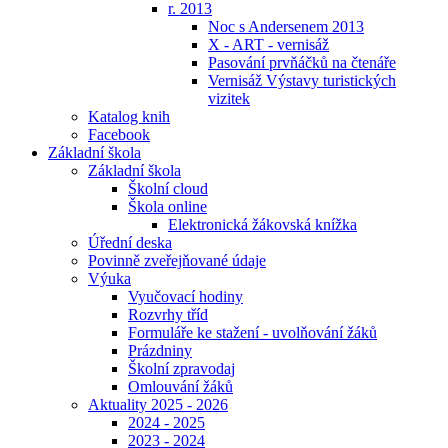
r. 2013
Noc s Andersenem 2013
X - ART - vernisáž
Pasování prvňáčků na čtenáře
Vernisáž Výstavy turistických
vizitek
Katalog knih
Facebook
Základní škola
Základní škola
Školní cloud
Škola online
Elektronická žákovská knížka
Úřední deska
Povinně zveřejňované údaje
Výuka
Vyučovací hodiny
Rozvrhy tříd
Formuláře ke stažení - uvolňování žáků
Prázdniny
Školní zpravodaj
Omlouvání žáků
Aktuality 2025 - 2026
2024 - 2025
2023 - 2024