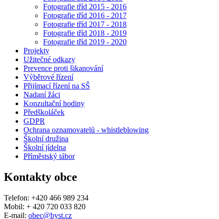
Fotografie tříd 2015 - 2016
Fotografie tříd 2016 - 2017
Fotografie tříd 2017 - 2018
Fotografie tříd 2018 - 2019
Fotografie tříd 2019 - 2020
Projekty
Užitečné odkazy
Prevence proti šikanování
Výběrové řízení
Přijímací řízení na SŠ
Nadaní žáci
Konzultační hodiny
Předškoláček
GDPR
Ochrana oznamovatelů - whistleblowing
Školní družina
Školní jídelna
Příměstský tábor
Kontakty obce
Telefon: +420 466 989 234
Mobil: + 420 720 033 820
E-mail:
obec@byst.cz