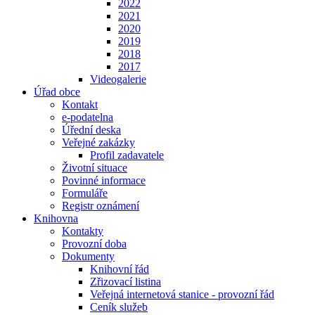
2022
2021
2020
2019
2018
2017
Videogalerie
Úřad obce
Kontakt
e-podatelna
Úřední deska
Veřejné zakázky
Profil zadavatele
Životní situace
Povinné informace
Formuláře
Registr oznámení
Knihovna
Kontakty
Provozní doba
Dokumenty
Knihovní řád
Zřizovací listina
Veřejná internetová stanice - provozní řád
Ceník služeb