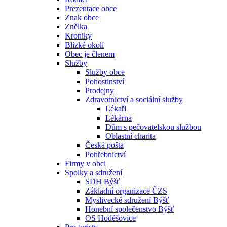
Prezentace obce
Znak obce
Znělka
Kroniky
Blízké okolí
Obec je členem
Služby
Služby obce
Pohostinství
Prodejny
Zdravotnictví a sociální služby
Lékaři
Lékárna
Dům s pečovatelskou službou
Oblastní charita
Česká pošta
Pohřebnictví
Firmy v obci
Spolky a sdružení
SDH Býšť
Základní organizace ČZS
Myslivecké sdružení Býšť
Honební společenstvo Býšť
OS Hoděšovice