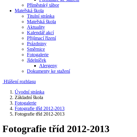
Příměstský tábor
Mateřská škola
Titulní stránka
Mateřská škola
Aktuality
Kalendář akcí
Přijímací řízení
Prázdniny
Směrnice
Fotogalerie
Jídelníček
Alergeny
Dokumenty ke stažení
Hlášení rozhlasu
Úvodní stránka
Základní škola
Fotogalerie
Fotografie tříd 2012-2013
Fotografie tříd 2012-2013
Fotografie tříd 2012-2013