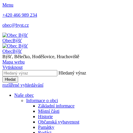
Menu
+420 466 989 234
obec@byst.cz
Obec
Býšť
Obec
Býšť
Býšť, Bělečko, Hoděšovice, Hrachoviště
Mapa webu
Vytisknout
Hledaný výraz
Hledat
rozšířené vyhledávání
Naše obec
Informace o obci
Základní informace
Místní části
Historie
Občanská vybavenost
Památky
Rodáci