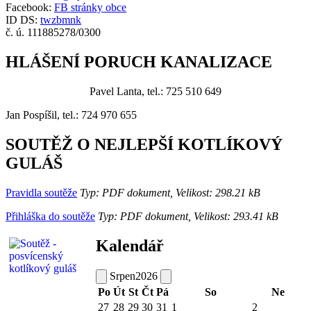
Facebook:
FB stránky obce
ID DS:
twzbmnk
č. ú. 111885278/0300
HLÁŠENÍ PORUCH KANALIZACE
Pavel Lanta, tel.: 725 510 649
Jan Pospíšil, tel.: 724 970 655
SOUTĚŽ O NEJLEPŠÍ KOTLÍKOVÝ
GULÁŠ
Pravidla soutěže
Typ: PDF dokument, Velikost: 298.21 kB
Přihláška do soutěže
Typ: PDF dokument, Velikost: 293.41 kB
Kalendář
Srpen
2026
Po
Út
St
Čt
Pá
So
Ne
27
28
29
30
31
1
2