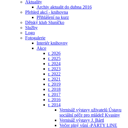
Aktuality
Archiv aktualit do dubna 2016
Přehled akcí - knihovna
Přihlášení na kurz
Dětský klub Sluníčko
Služby
Logo
Fotogalerie
Interiér knihovny
Akce
r. 2026
r. 2025
r. 2024
r. 2023
r. 2022
r. 2021
r. 2019
r. 2018
r. 2017
r. 2016
r. 2014
Vernisáž výstavy uživatelů Ústavu
sociální péče pro mládež Kvasiny
Vernisáž výstavy J. Bártl
Večer plný vůní -PÁRTY LINE