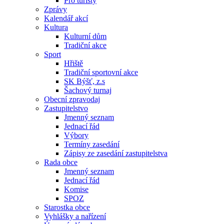
Pro turisty
Zprávy
Kalendář akcí
Kultura
Kulturní dům
Tradiční akce
Sport
Hřiště
Tradiční sportovní akce
SK Býšť, z.s
Šachový turnaj
Obecní zpravodaj
Zastupitelstvo
Jmenný seznam
Jednací řád
Výbory
Termíny zasedání
Zápisy ze zasedání zastupitelstva
Rada obce
Jmenný seznam
Jednací řád
Komise
SPOZ
Starostka obce
Vyhlášky a nařízení