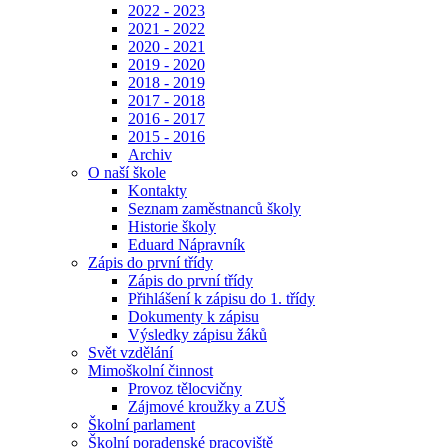
2022 - 2023
2021 - 2022
2020 - 2021
2019 - 2020
2018 - 2019
2017 - 2018
2016 - 2017
2015 - 2016
Archiv
O naší škole
Kontakty
Seznam zaměstnanců školy
Historie školy
Eduard Nápravník
Zápis do první třídy
Zápis do první třídy
Přihlášení k zápisu do 1. třídy
Dokumenty k zápisu
Výsledky zápisu žáků
Svět vzdělání
Mimoškolní činnost
Provoz tělocvičny
Zájmové kroužky a ZUŠ
Školní parlament
Školní poradenské pracoviště