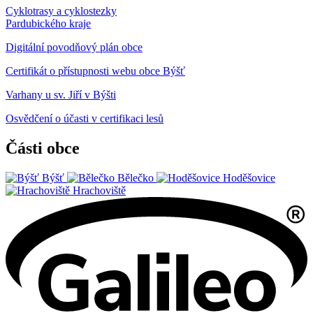
Cyklotrasy a cyklostezky
Pardubického kraje
Digitální povodňový plán obce
Certifikát o přístupnosti webu obce Býšť
Varhany u sv. Jiří v Býšti
Osvědčení o účasti v certifikaci lesů
Části obce
Býšť
Bělečko
Hoděšovice
Hrachoviště