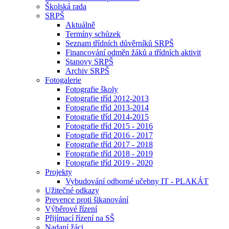
Školská rada
SRPŠ
Aktuálně
Termíny schůzek
Seznam třídních důvěrníků SRPŠ
Financování odměn žáků a třídních aktivit
Stanovy SRPŠ
Archiv SRPŠ
Fotogalerie
Fotografie školy
Fotografie tříd 2012-2013
Fotografie tříd 2013-2014
Fotografie tříd 2014-2015
Fotografie tříd 2015 - 2016
Fotografie tříd 2016 - 2017
Fotografie tříd 2017 - 2018
Fotografie tříd 2018 - 2019
Fotografie tříd 2019 - 2020
Projekty
Vybudování odborné učebny IT - PLAKÁT
Užitečné odkazy
Prevence proti šikanování
Výběrové řízení
Přijímací řízení na SŠ
Nadaní žáci