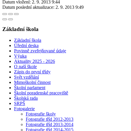
Datum vložení:
2. 9. 2013 9:44
Datum poslední aktualizace:
2. 9. 2013 9:49
Základní škola
Základní škola
Úřední deska
Povinně zveřejňované údaje
Výuka
Aktuality 2025 - 2026
O naší škole
Zápis do první třídy
Svět vzdělání
Mimoškolní činnost
Školní parlament
Školní poradenské pracoviště
Školská rada
SRPŠ
Fotogalerie
Fotografie školy
Fotografie tříd 2012-2013
Fotografie tříd 2013-2014
Fotografie tříd 2014-2015