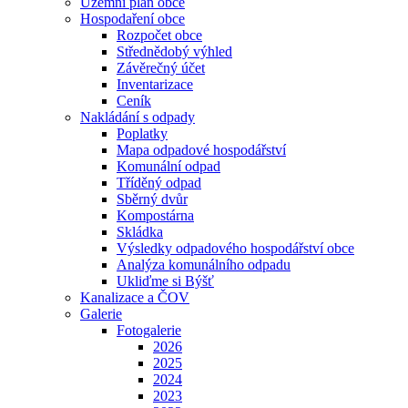
Územní plán obce
Hospodaření obce
Rozpočet obce
Střednědobý výhled
Závěrečný účet
Inventarizace
Ceník
Nakládání s odpady
Poplatky
Mapa odpadové hospodářství
Komunální odpad
Tříděný odpad
Sběrný dvůr
Kompostárna
Skládka
Výsledky odpadového hospodářství obce
Analýza komunálního odpadu
Ukliďme si Býšť
Kanalizace a ČOV
Galerie
Fotogalerie
2026
2025
2024
2023