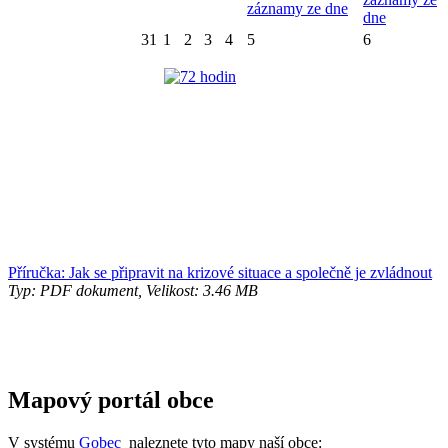
záznamy ze dne
dne
31
1
2
3
4
5
6
Příručka: Jak se připravit na krizové situace a společně je zvládnout
Typ: PDF dokument, Velikost: 3.46 MB
Mapový portál obce
V systému
Gobec
naleznete tyto mapy naší obce: