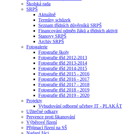
Školská rada
SRPŠ
Aktuálně
Termíny schůzek
Seznam třídních důvěrníků SRPŠ
Financování odměn žáků a třídních aktivit
Stanovy SRPŠ
Archiv SRPŠ
Fotogalerie
Fotografie školy
Fotografie tříd 2012-2013
Fotografie tříd 2013-2014
Fotografie tříd 2014-2015
Fotografie tříd 2015 - 2016
Fotografie tříd 2016 - 2017
Fotografie tříd 2017 - 2018
Fotografie tříd 2018 - 2019
Fotografie tříd 2019 - 2020
Projekty
Vybudování odborné učebny IT - PLAKÁT
Užitečné odkazy
Prevence proti šikanování
Výběrové řízení
Přijímací řízení na SŠ
Nadaní žáci