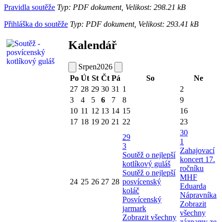
Pravidla soutěže
Typ: PDF dokument, Velikost: 298.21 kB
Přihláška do soutěže
Typ: PDF dokument, Velikost: 293.41 kB
Kalendář
Srpen
2026
Po
Út
St
Čt
Pá
So
Ne
27
28
29
30
31
1
2
3
4
5
6
7
8
9
10
11
12
13
14
15
16
17
18
19
20
21
22
23
30
29
1
3
Zahajovací
Soutěž o nejlepší
koncert 17.
kotlíkový guláš
ročníku
Soutěž o nejlepší
MHF
24
25
26
27
28
posvícenský
Eduarda
koláč
Nápravníka
Posvícenský
Zobrazit
jarmark
všechny
Zobrazit všechny
záznamy ze