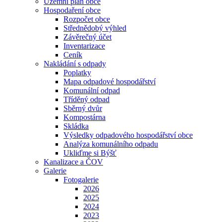
Územní plán obce
Hospodaření obce
Rozpočet obce
Střednědobý výhled
Závěrečný účet
Inventarizace
Ceník
Nakládání s odpady
Poplatky
Mapa odpadové hospodářství
Komunální odpad
Tříděný odpad
Sběrný dvůr
Kompostárna
Skládka
Výsledky odpadového hospodářství obce
Analýza komunálního odpadu
Ukliďme si Býšť
Kanalizace a ČOV
Galerie
Fotogalerie
2026
2025
2024
2023