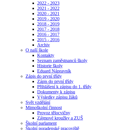
2022 - 2023
2021 - 2022
2020 - 2021
2019 - 2020
2018 - 2019
2017 - 2018
2016 - 2017
2015 - 2016
Archiv
O naší škole
Kontakty
Seznam zaměstnanců školy
Historie školy
Eduard Nápravník
Zápis do první třídy
Zápis do první třídy
Přihlášení k zápisu do 1. třídy
Dokumenty k zápisu
Výsledky zápisu žáků
Svět vzdělání
Mimoškolní činnost
Provoz tělocvičny
Zájmové kroužky a ZUŠ
Školní parlament
Školní poradenské pracoviště