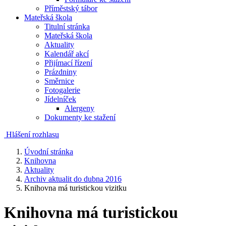
Příměstský tábor
Mateřská škola
Titulní stránka
Mateřská škola
Aktuality
Kalendář akcí
Přijímací řízení
Prázdniny
Směrnice
Fotogalerie
Jídelníček
Alergeny
Dokumenty ke stažení
Hlášení rozhlasu
Úvodní stránka
Knihovna
Aktuality
Archiv aktualit do dubna 2016
Knihovna má turistickou vizitku
Knihovna má turistickou