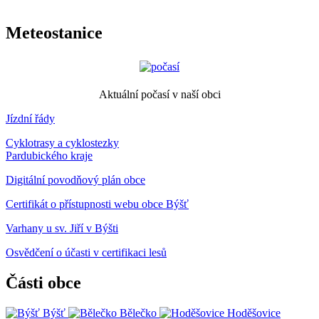
Meteostanice
Aktuální počasí v naší obci
Jízdní řády
Cyklotrasy a cyklostezky
Pardubického kraje
Digitální povodňový plán obce
Certifikát o přístupnosti webu obce Býšť
Varhany u sv. Jiří v Býšti
Osvědčení o účasti v certifikaci lesů
Části obce
Býšť
Bělečko
Hoděšovice