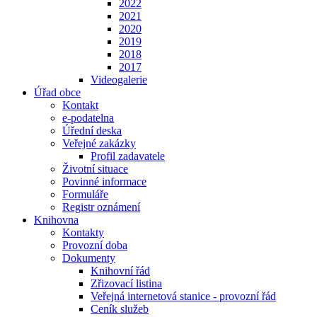
2022
2021
2020
2019
2018
2017
Videogalerie
Úřad obce
Kontakt
e-podatelna
Úřední deska
Veřejné zakázky
Profil zadavatele
Životní situace
Povinné informace
Formuláře
Registr oznámení
Knihovna
Kontakty
Provozní doba
Dokumenty
Knihovní řád
Zřizovací listina
Veřejná internetová stanice - provozní řád
Ceník služeb