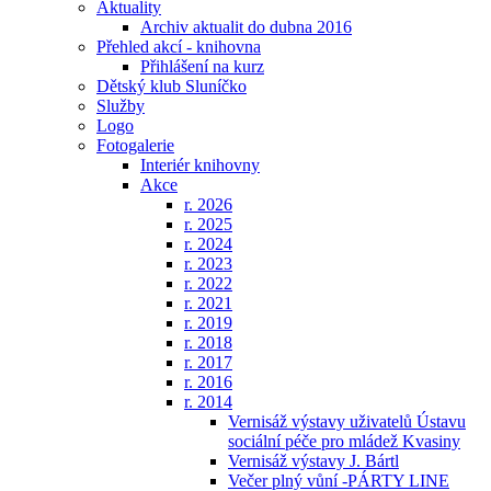
Aktuality
Archiv aktualit do dubna 2016
Přehled akcí - knihovna
Přihlášení na kurz
Dětský klub Sluníčko
Služby
Logo
Fotogalerie
Interiér knihovny
Akce
r. 2026
r. 2025
r. 2024
r. 2023
r. 2022
r. 2021
r. 2019
r. 2018
r. 2017
r. 2016
r. 2014
Vernisáž výstavy uživatelů Ústavu
sociální péče pro mládež Kvasiny
Vernisáž výstavy J. Bártl
Večer plný vůní -PÁRTY LINE