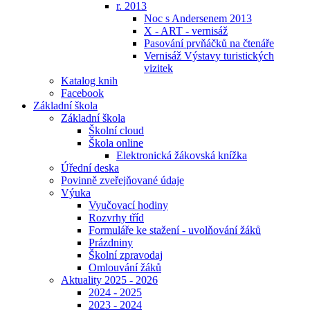
r. 2013
Noc s Andersenem 2013
X - ART - vernisáž
Pasování prvňáčků na čtenáře
Vernisáž Výstavy turistických
vizitek
Katalog knih
Facebook
Základní škola
Základní škola
Školní cloud
Škola online
Elektronická žákovská knížka
Úřední deska
Povinně zveřejňované údaje
Výuka
Vyučovací hodiny
Rozvrhy tříd
Formuláře ke stažení - uvolňování žáků
Prázdniny
Školní zpravodaj
Omlouvání žáků
Aktuality 2025 - 2026
2024 - 2025
2023 - 2024