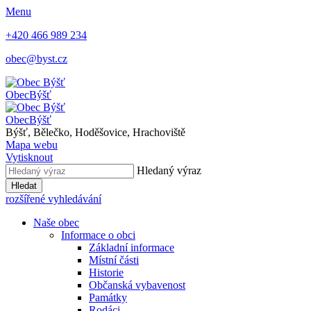
Menu
+420 466 989 234
obec@byst.cz
Obec
Býšť
Obec
Býšť
Býšť, Bělečko, Hoděšovice, Hrachoviště
Mapa webu
Vytisknout
Hledaný výraz
Hledat
rozšířené vyhledávání
Naše obec
Informace o obci
Základní informace
Místní části
Historie
Občanská vybavenost
Památky
Rodáci