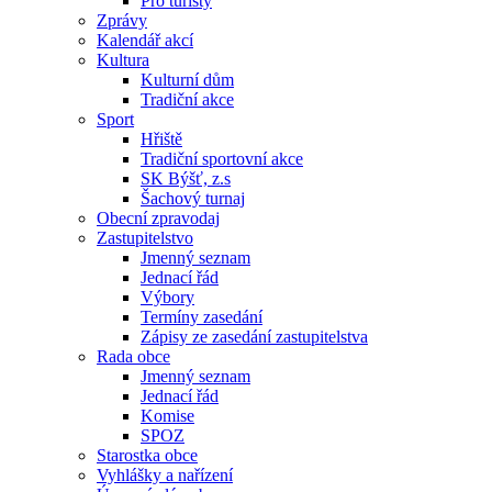
Pro turisty
Zprávy
Kalendář akcí
Kultura
Kulturní dům
Tradiční akce
Sport
Hřiště
Tradiční sportovní akce
SK Býšť, z.s
Šachový turnaj
Obecní zpravodaj
Zastupitelstvo
Jmenný seznam
Jednací řád
Výbory
Termíny zasedání
Zápisy ze zasedání zastupitelstva
Rada obce
Jmenný seznam
Jednací řád
Komise
SPOZ
Starostka obce
Vyhlášky a nařízení