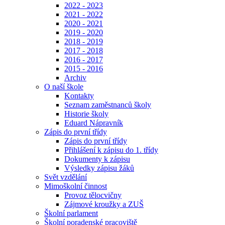
2022 - 2023
2021 - 2022
2020 - 2021
2019 - 2020
2018 - 2019
2017 - 2018
2016 - 2017
2015 - 2016
Archiv
O naší škole
Kontakty
Seznam zaměstnanců školy
Historie školy
Eduard Nápravník
Zápis do první třídy
Zápis do první třídy
Přihlášení k zápisu do 1. třídy
Dokumenty k zápisu
Výsledky zápisu žáků
Svět vzdělání
Mimoškolní činnost
Provoz tělocvičny
Zájmové kroužky a ZUŠ
Školní parlament
Školní poradenské pracoviště