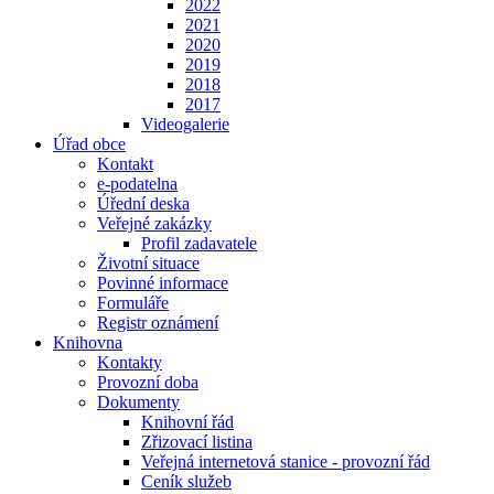
2022
2021
2020
2019
2018
2017
Videogalerie
Úřad obce
Kontakt
e-podatelna
Úřední deska
Veřejné zakázky
Profil zadavatele
Životní situace
Povinné informace
Formuláře
Registr oznámení
Knihovna
Kontakty
Provozní doba
Dokumenty
Knihovní řád
Zřizovací listina
Veřejná internetová stanice - provozní řád
Ceník služeb