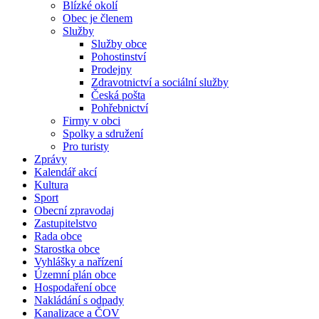
Blízké okolí
Obec je členem
Služby
Služby obce
Pohostinství
Prodejny
Zdravotnictví a sociální služby
Česká pošta
Pohřebnictví
Firmy v obci
Spolky a sdružení
Pro turisty
Zprávy
Kalendář akcí
Kultura
Sport
Obecní zpravodaj
Zastupitelstvo
Rada obce
Starostka obce
Vyhlášky a nařízení
Územní plán obce
Hospodaření obce
Nakládání s odpady
Kanalizace a ČOV