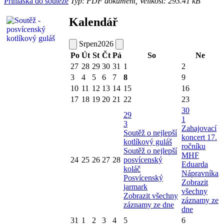
Přihláška do soutěže
Typ: PDF dokument, Velikost: 293.41 kB
Kalendář
Srpen
2026
Po
Út
St
Čt
Pá
So
Ne
27
28
29
30
31
1
2
3
4
5
6
7
8
9
10
11
12
13
14
15
16
17
18
19
20
21
22
23
30
29
1
3
Zahajovací
Soutěž o nejlepší
koncert 17.
kotlíkový guláš
ročníku
Soutěž o nejlepší
MHF
24
25
26
27
28
posvícenský
Eduarda
koláč
Nápravníka
Posvícenský
Zobrazit
jarmark
všechny
Zobrazit všechny
záznamy ze
záznamy ze dne
dne
31
1
2
3
4
5
6