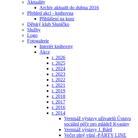
Aktuality
Archiv aktualit do dubna 2016
Přehled akcí - knihovna
Přihlášení na kurz
Dětský klub Sluníčko
Služby
Logo
Fotogalerie
Interiér knihovny
Akce
r. 2026
r. 2025
r. 2024
r. 2023
r. 2022
r. 2021
r. 2019
r. 2018
r. 2017
r. 2016
r. 2014
Vernisáž výstavy uživatelů Ústavu
sociální péče pro mládež Kvasiny
Vernisáž výstavy J. Bártl
Večer plný vůní -PÁRTY LINE