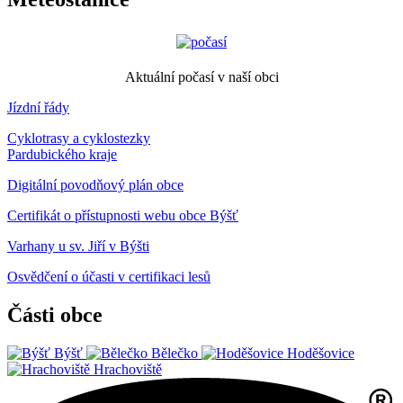
Aktuální počasí v naší obci
Jízdní řády
Cyklotrasy a cyklostezky
Pardubického kraje
Digitální povodňový plán obce
Certifikát o přístupnosti webu obce Býšť
Varhany u sv. Jiří v Býšti
Osvědčení o účasti v certifikaci lesů
Části obce
Býšť
Bělečko
Hoděšovice
Hrachoviště