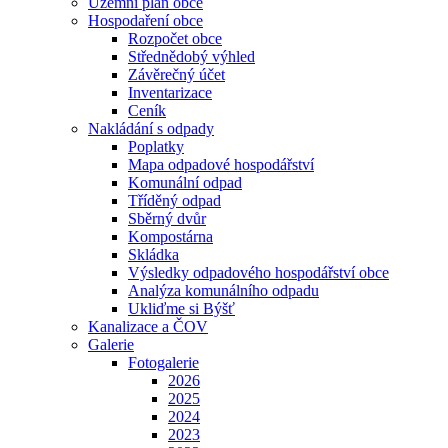
Územní plán obce
Hospodaření obce
Rozpočet obce
Střednědobý výhled
Závěrečný účet
Inventarizace
Ceník
Nakládání s odpady
Poplatky
Mapa odpadové hospodářství
Komunální odpad
Tříděný odpad
Sběrný dvůr
Kompostárna
Skládka
Výsledky odpadového hospodářství obce
Analýza komunálního odpadu
Ukliďme si Býšť
Kanalizace a ČOV
Galerie
Fotogalerie
2026
2025
2024
2023