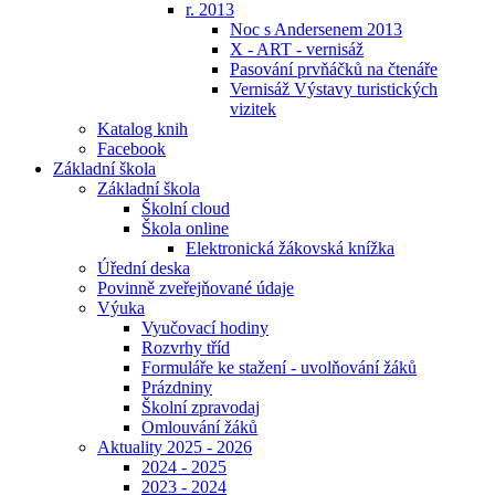
r. 2013
Noc s Andersenem 2013
X - ART - vernisáž
Pasování prvňáčků na čtenáře
Vernisáž Výstavy turistických
vizitek
Katalog knih
Facebook
Základní škola
Základní škola
Školní cloud
Škola online
Elektronická žákovská knížka
Úřední deska
Povinně zveřejňované údaje
Výuka
Vyučovací hodiny
Rozvrhy tříd
Formuláře ke stažení - uvolňování žáků
Prázdniny
Školní zpravodaj
Omlouvání žáků
Aktuality 2025 - 2026
2024 - 2025
2023 - 2024