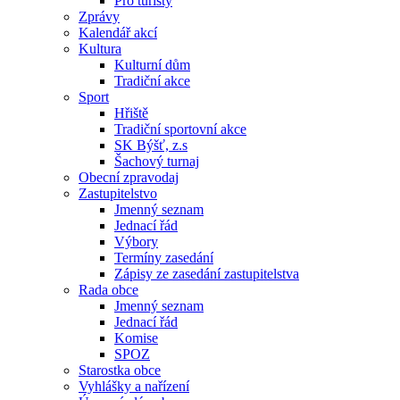
Pro turisty
Zprávy
Kalendář akcí
Kultura
Kulturní dům
Tradiční akce
Sport
Hřiště
Tradiční sportovní akce
SK Býšť, z.s
Šachový turnaj
Obecní zpravodaj
Zastupitelstvo
Jmenný seznam
Jednací řád
Výbory
Termíny zasedání
Zápisy ze zasedání zastupitelstva
Rada obce
Jmenný seznam
Jednací řád
Komise
SPOZ
Starostka obce
Vyhlášky a nařízení