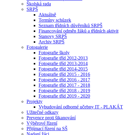
Školská rada
SRPŠ
Aktuálně
Termíny schůzek
Seznam třídních důvěrníků SRPŠ
Financování odměn žáků a třídních aktivit
Stanovy SRPŠ
Archiv SRPŠ
Fotogalerie
Fotografie školy
Fotografie tříd 2012-2013
Fotografie tříd 2013-2014
Fotografie tříd 2014-2015
Fotografie tříd 2015 - 2016
Fotografie tříd 2016 - 2017
Fotografie tříd 2017 - 2018
Fotografie tříd 2018 - 2019
Fotografie tříd 2019 - 2020
Projekty
Vybudování odborné učebny IT - PLAKÁT
Užitečné odkazy
Prevence proti šikanování
Výběrové řízení
Přijímací řízení na SŠ
Nadaní žáci