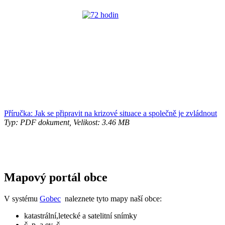
Příručka: Jak se připravit na krizové situace a společně je zvládnout
Typ: PDF dokument, Velikost: 3.46 MB
Mapový portál obce
V systému
Gobec
naleznete tyto mapy naší obce:
katastrální,letecké a satelitní snímky
č. p. a ev. č.