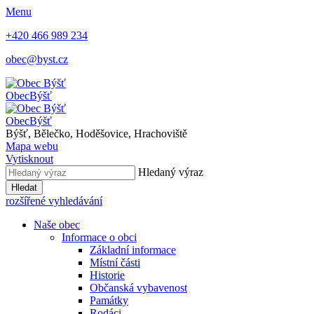
Menu
+420 466 989 234
obec@byst.cz
Obec
Býšť
Obec
Býšť
Býšť, Bělečko, Hoděšovice, Hrachoviště
Mapa webu
Vytisknout
Hledaný výraz
Hledat
rozšířené vyhledávání
Naše obec
Informace o obci
Základní informace
Místní části
Historie
Občanská vybavenost
Památky
Rodáci