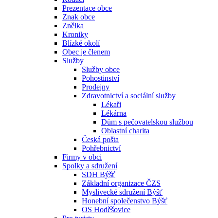
Prezentace obce
Znak obce
Znělka
Kroniky
Blízké okolí
Obec je členem
Služby
Služby obce
Pohostinství
Prodejny
Zdravotnictví a sociální služby
Lékaři
Lékárna
Dům s pečovatelskou službou
Oblastní charita
Česká pošta
Pohřebnictví
Firmy v obci
Spolky a sdružení
SDH Býšť
Základní organizace ČZS
Myslivecké sdružení Býšť
Honební společenstvo Býšť
OS Hoděšovice