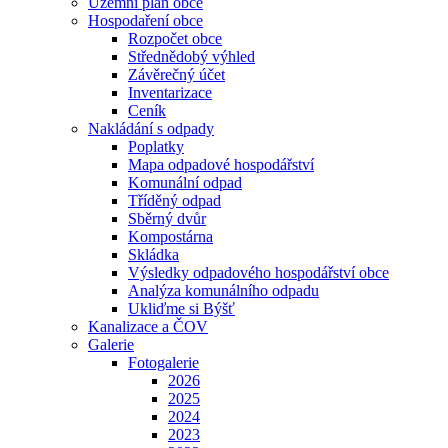
Územní plán obce
Hospodaření obce
Rozpočet obce
Střednědobý výhled
Závěrečný účet
Inventarizace
Ceník
Nakládání s odpady
Poplatky
Mapa odpadové hospodářství
Komunální odpad
Tříděný odpad
Sběrný dvůr
Kompostárna
Skládka
Výsledky odpadového hospodářství obce
Analýza komunálního odpadu
Ukliďme si Býšť
Kanalizace a ČOV
Galerie
Fotogalerie
2026
2025
2024
2023