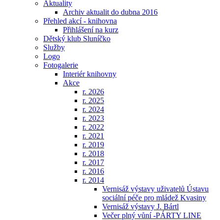
Aktuality
Archiv aktualit do dubna 2016
Přehled akcí - knihovna
Přihlášení na kurz
Dětský klub Sluníčko
Služby
Logo
Fotogalerie
Interiér knihovny
Akce
r. 2026
r. 2025
r. 2024
r. 2023
r. 2022
r. 2021
r. 2019
r. 2018
r. 2017
r. 2016
r. 2014
Vernisáž výstavy uživatelů Ústavu
sociální péče pro mládež Kvasiny
Vernisáž výstavy J. Bártl
Večer plný vůní -PÁRTY LINE