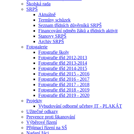
Školská rada
SRPŠ
Aktuálně
Termíny schůzek
Seznam třídních důvěrníků SRPŠ
Financování odměn žáků a třídních aktivit
Stanovy SRPŠ
Archiv SRPŠ
Fotogalerie
Fotografie školy
Fotografie tříd 2012-2013
Fotografie tříd 2013-2014
Fotografie tříd 2014-2015
Fotografie tříd 2015 - 2016
Fotografie tříd 2016 - 2017
Fotografie tříd 2017 - 2018
Fotografie tříd 2018 - 2019
Fotografie tříd 2019 - 2020
Projekty
Vybudování odborné učebny IT - PLAKÁT
Užitečné odkazy
Prevence proti šikanování
Výběrové řízení
Přijímací řízení na SŠ
Nadaní žáci