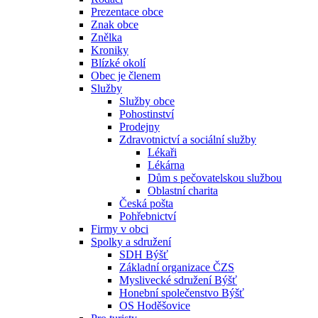
Prezentace obce
Znak obce
Znělka
Kroniky
Blízké okolí
Obec je členem
Služby
Služby obce
Pohostinství
Prodejny
Zdravotnictví a sociální služby
Lékaři
Lékárna
Dům s pečovatelskou službou
Oblastní charita
Česká pošta
Pohřebnictví
Firmy v obci
Spolky a sdružení
SDH Býšť
Základní organizace ČZS
Myslivecké sdružení Býšť
Honební společenstvo Býšť
OS Hoděšovice