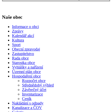
Naše obec
Informace o obci
Zprávy
Kalendář akcí
Kultura
Sport
Obecní zpravodaj
Zastupitelstvo
Rada obce
Starostka obce
Vyhlášky a nařízení
Územní plán obce
Hospodaření obce
Rozpočet obce
Střednědobý výhled
Závěrečný účet
Inventarizace
Ceník
Nakládání s odpady
Kanalizace a ČOV