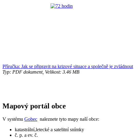
Příručka: Jak se připravit na krizové situace a společně je zvládnout
Typ: PDF dokument, Velikost: 3.46 MB
Mapový portál obce
V systému
Gobec
naleznete tyto mapy naší obce:
katastrální,letecké a satelitní snímky
č. p. a ev. č.