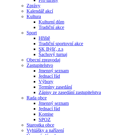
Pro turisty
Zprávy
Kalendář akcí
Kultura
Kulturní dům
Tradiční akce
Sport
Hřiště
Tradiční sportovní akce
SK Býšť, z.s
Šachový turnaj
Obecní zpravodaj
Zastupitelstvo
Jmenný seznam
Jednací řád
Výbory
Termíny zasedání
Zápisy ze zasedání zastupitelstva
Rada obce
Jmenný seznam
Jednací řád
Komise
SPOZ
Starostka obce
Vyhlášky a nařízení