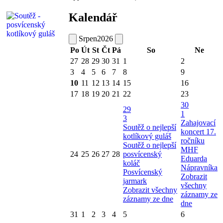
Kalendář
Srpen
2026
Po
Út
St
Čt
Pá
So
Ne
27
28
29
30
31
1
2
3
4
5
6
7
8
9
10
11
12
13
14
15
16
17
18
19
20
21
22
23
30
29
1
3
Zahajovací
Soutěž o nejlepší
koncert 17.
kotlíkový guláš
ročníku
Soutěž o nejlepší
MHF
24
25
26
27
28
posvícenský
Eduarda
koláč
Nápravníka
Posvícenský
Zobrazit
jarmark
všechny
Zobrazit všechny
záznamy ze
záznamy ze dne
dne
31
1
2
3
4
5
6