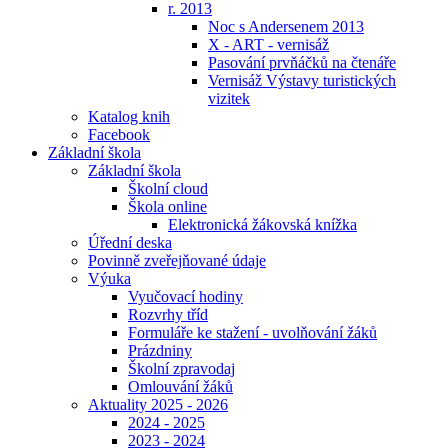
r. 2013
Noc s Andersenem 2013
X - ART - vernisáž
Pasování prvňáčků na čtenáře
Vernisáž Výstavy turistických
vizitek
Katalog knih
Facebook
Základní škola
Základní škola
Školní cloud
Škola online
Elektronická žákovská knížka
Úřední deska
Povinně zveřejňované údaje
Výuka
Vyučovací hodiny
Rozvrhy tříd
Formuláře ke stažení - uvolňování žáků
Prázdniny
Školní zpravodaj
Omlouvání žáků
Aktuality 2025 - 2026
2024 - 2025
2023 - 2024