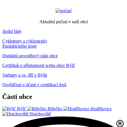
Aktuální počasí v naší obci
Jízdní řády
Cyklotrasy a cyklostezky
Pardubického kraje
Digitální povodňový plán obce
Certifikát o přístupnosti webu obce Býšť
Varhany u sv. Jiří v Býšti
Osvědčení o účasti v certifikaci lesů
Části obce
Býšť
Bělečko
Hoděšovice
Hrachoviště