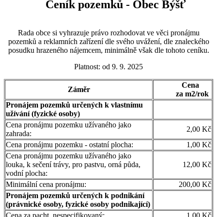
Ceník pozemků - Obec Býšť
Rada obce si vyhrazuje právo rozhodovat ve věci pronájmu
pozemků a reklamních zařízení dle svého uvážení, dle znaleckého
posudku hrazeného nájemcem, minimálně však dle tohoto ceníku.
Platnost: od 9. 9. 2025
Cena
Záměr
za m2/rok
Pronájem pozemků určených k vlastnímu
užívání (fyzické osoby)
Cena pronájmu pozemku užívaného jako
2,00 Kč
zahrada:
Cena pronájmu pozemku - ostatní plocha:
1,00 Kč
Cena pronájmu pozemku užívaného jako
louka, k sečení trávy, pro pastvu, orná půda,
12,00 Kč
vodní plocha:
Minimální cena pronájmu:
200,00 Kč
Pronájem
pozemků určených k podnikání
(právnické osoby, fyzické osoby podnikající)
Cena za pacht, nespecifikovaný:
1,00 Kč