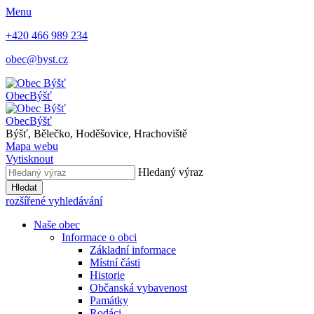
Menu
+420 466 989 234
obec@byst.cz
Obec
Býšť
Obec
Býšť
Býšť, Bělečko, Hoděšovice, Hrachoviště
Mapa webu
Vytisknout
Hledaný výraz
Hledat
rozšířené vyhledávání
Naše obec
Informace o obci
Základní informace
Místní části
Historie
Občanská vybavenost
Památky
Rodáci