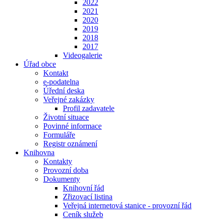
2022
2021
2020
2019
2018
2017
Videogalerie
Úřad obce
Kontakt
e-podatelna
Úřední deska
Veřejné zakázky
Profil zadavatele
Životní situace
Povinné informace
Formuláře
Registr oznámení
Knihovna
Kontakty
Provozní doba
Dokumenty
Knihovní řád
Zřizovací listina
Veřejná internetová stanice - provozní řád
Ceník služeb