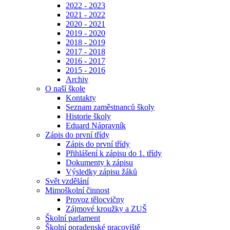
2022 - 2023
2021 - 2022
2020 - 2021
2019 - 2020
2018 - 2019
2017 - 2018
2016 - 2017
2015 - 2016
Archiv
O naší škole
Kontakty
Seznam zaměstnanců školy
Historie školy
Eduard Nápravník
Zápis do první třídy
Zápis do první třídy
Přihlášení k zápisu do 1. třídy
Dokumenty k zápisu
Výsledky zápisu žáků
Svět vzdělání
Mimoškolní činnost
Provoz tělocvičny
Zájmové kroužky a ZUŠ
Školní parlament
Školní poradenské pracoviště