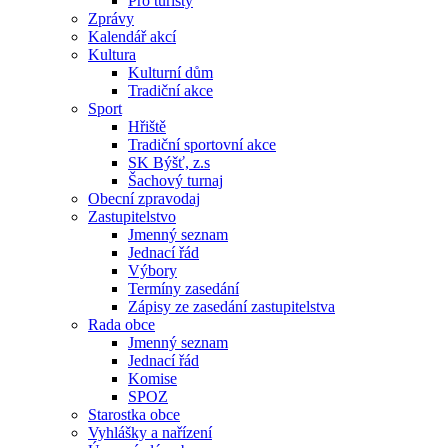
Pro turisty
Zprávy
Kalendář akcí
Kultura
Kulturní dům
Tradiční akce
Sport
Hřiště
Tradiční sportovní akce
SK Býšť, z.s
Šachový turnaj
Obecní zpravodaj
Zastupitelstvo
Jmenný seznam
Jednací řád
Výbory
Termíny zasedání
Zápisy ze zasedání zastupitelstva
Rada obce
Jmenný seznam
Jednací řád
Komise
SPOZ
Starostka obce
Vyhlášky a nařízení