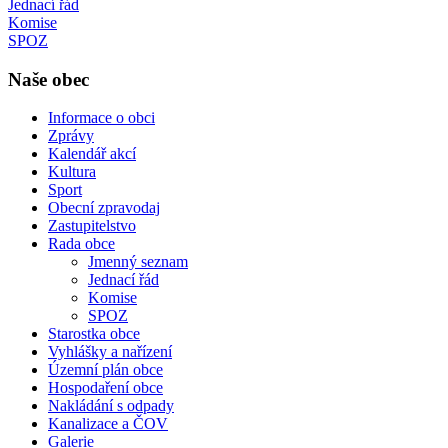
Jednací řád
Komise
SPOZ
Naše obec
Informace o obci
Zprávy
Kalendář akcí
Kultura
Sport
Obecní zpravodaj
Zastupitelstvo
Rada obce
Jmenný seznam
Jednací řád
Komise
SPOZ
Starostka obce
Vyhlášky a nařízení
Územní plán obce
Hospodaření obce
Nakládání s odpady
Kanalizace a ČOV
Galerie