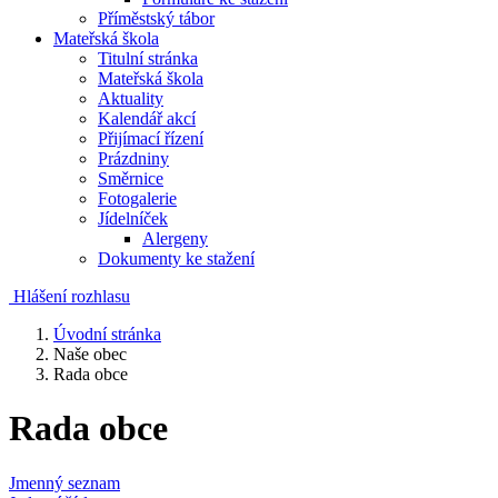
Příměstský tábor
Mateřská škola
Titulní stránka
Mateřská škola
Aktuality
Kalendář akcí
Přijímací řízení
Prázdniny
Směrnice
Fotogalerie
Jídelníček
Alergeny
Dokumenty ke stažení
Hlášení rozhlasu
Úvodní stránka
Naše obec
Rada obce
Rada obce
Jmenný seznam