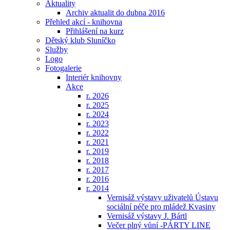
Aktuality
Archiv aktualit do dubna 2016
Přehled akcí - knihovna
Přihlášení na kurz
Dětský klub Sluníčko
Služby
Logo
Fotogalerie
Interiér knihovny
Akce
r. 2026
r. 2025
r. 2024
r. 2023
r. 2022
r. 2021
r. 2019
r. 2018
r. 2017
r. 2016
r. 2014
Vernisáž výstavy uživatelů Ústavu
sociální péče pro mládež Kvasiny
Vernisáž výstavy J. Bártl
Večer plný vůní -PÁRTY LINE