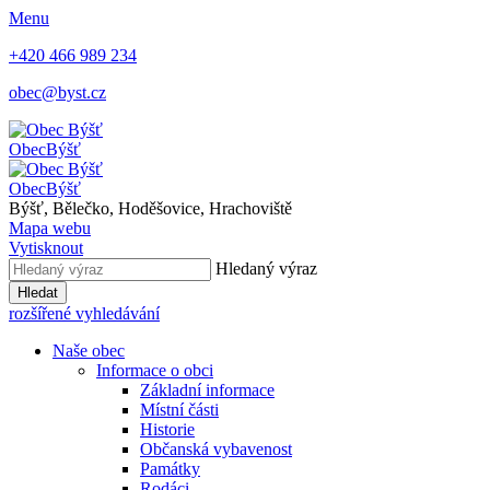
Menu
+420 466 989 234
obec@byst.cz
Obec
Býšť
Obec
Býšť
Býšť, Bělečko, Hoděšovice, Hrachoviště
Mapa webu
Vytisknout
Hledaný výraz
Hledat
rozšířené vyhledávání
Naše obec
Informace o obci
Základní informace
Místní části
Historie
Občanská vybavenost
Památky
Rodáci