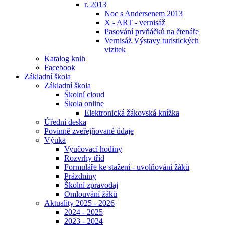
r. 2013
Noc s Andersenem 2013
X - ART - vernisáž
Pasování prvňáčků na čtenáře
Vernisáž Výstavy turistických
vizitek
Katalog knih
Facebook
Základní škola
Základní škola
Školní cloud
Škola online
Elektronická žákovská knížka
Úřední deska
Povinně zveřejňované údaje
Výuka
Vyučovací hodiny
Rozvrhy tříd
Formuláře ke stažení - uvolňování žáků
Prázdniny
Školní zpravodaj
Omlouvání žáků
Aktuality 2025 - 2026
2024 - 2025
2023 - 2024