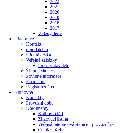
2022
2021
2020
2019
2018
2017
Videogalerie
Úřad obce
Kontakt
e-podatelna
Úřední deska
Veřejné zakázky
Profil zadavatele
Životní situace
Povinné informace
Formuláře
Registr oznámení
Knihovna
Kontakty
Provozní doba
Dokumenty
Knihovní řád
Zřizovací listina
Veřejná internetová stanice - provozní řád
Ceník služeb