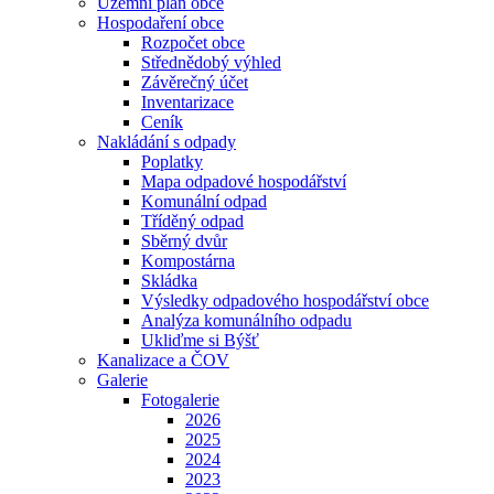
Územní plán obce
Hospodaření obce
Rozpočet obce
Střednědobý výhled
Závěrečný účet
Inventarizace
Ceník
Nakládání s odpady
Poplatky
Mapa odpadové hospodářství
Komunální odpad
Tříděný odpad
Sběrný dvůr
Kompostárna
Skládka
Výsledky odpadového hospodářství obce
Analýza komunálního odpadu
Ukliďme si Býšť
Kanalizace a ČOV
Galerie
Fotogalerie
2026
2025
2024
2023