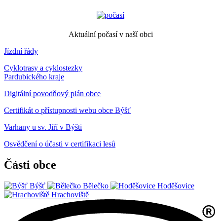
Aktuální počasí v naší obci
Jízdní řády
Cyklotrasy a cyklostezky
Pardubického kraje
Digitální povodňový plán obce
Certifikát o přístupnosti webu obce Býšť
Varhany u sv. Jiří v Býšti
Osvědčení o účasti v certifikaci lesů
Části obce
Býšť
Bělečko
Hoděšovice
Hrachoviště