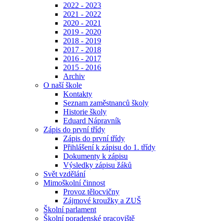
2022 - 2023
2021 - 2022
2020 - 2021
2019 - 2020
2018 - 2019
2017 - 2018
2016 - 2017
2015 - 2016
Archiv
O naší škole
Kontakty
Seznam zaměstnanců školy
Historie školy
Eduard Nápravník
Zápis do první třídy
Zápis do první třídy
Přihlášení k zápisu do 1. třídy
Dokumenty k zápisu
Výsledky zápisu žáků
Svět vzdělání
Mimoškolní činnost
Provoz tělocvičny
Zájmové kroužky a ZUŠ
Školní parlament
Školní poradenské pracoviště