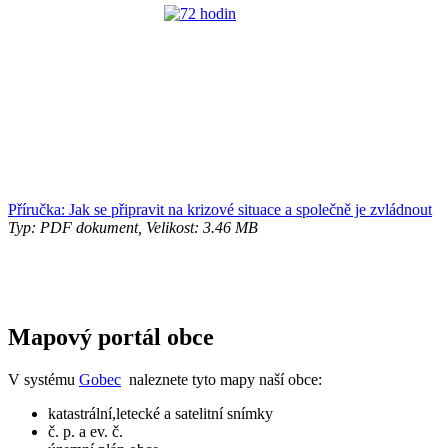
Příručka: Jak se připravit na krizové situace a společně je zvládnout
Typ: PDF dokument, Velikost: 3.46 MB
Mapový portál obce
V systému
Gobec
naleznete tyto mapy naší obce:
katastrální,letecké a satelitní snímky
č. p. a ev. č.