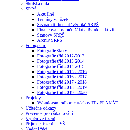
Školská rada
SRPŠ
Aktuálně
Termíny schůzek
Seznam třídních důvěrníků SRPŠ
Financování odměn žáků a třídních aktivit
Stanovy SRPŠ
Archiv SRPŠ
Fotogalerie
Fotografie školy
Fotografie tříd 2012-2013
Fotografie tříd 2013-2014
Fotografie tříd 2014-2015
Fotografie tříd 2015 - 2016
Fotografie tříd 2016 - 2017
Fotografie tříd 2017 - 2018
Fotografie tříd 2018 - 2019
Fotografie tříd 2019 - 2020
Projekty
Vybudování odborné učebny IT - PLAKÁT
Užitečné odkazy
Prevence proti šikanování
Výběrové řízení
Přijímací řízení na SŠ
Nadaní žáci