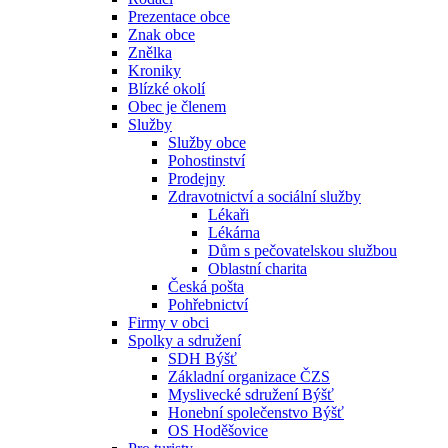
Prezentace obce
Znak obce
Znělka
Kroniky
Blízké okolí
Obec je členem
Služby
Služby obce
Pohostinství
Prodejny
Zdravotnictví a sociální služby
Lékaři
Lékárna
Dům s pečovatelskou službou
Oblastní charita
Česká pošta
Pohřebnictví
Firmy v obci
Spolky a sdružení
SDH Býšť
Základní organizace ČZS
Myslivecké sdružení Býšť
Honební společenstvo Býšť
OS Hoděšovice