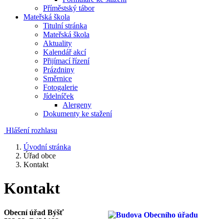
Příměstský tábor
Mateřská škola
Titulní stránka
Mateřská škola
Aktuality
Kalendář akcí
Přijímací řízení
Prázdniny
Směrnice
Fotogalerie
Jídelníček
Alergeny
Dokumenty ke stažení
Hlášení rozhlasu
Úvodní stránka
Úřad obce
Kontakt
Kontakt
Obecní úřad Býšť