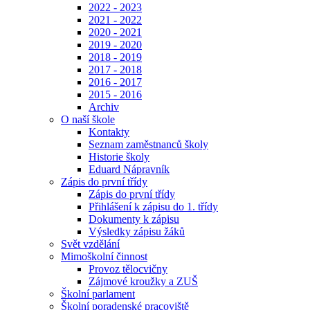
2022 - 2023
2021 - 2022
2020 - 2021
2019 - 2020
2018 - 2019
2017 - 2018
2016 - 2017
2015 - 2016
Archiv
O naší škole
Kontakty
Seznam zaměstnanců školy
Historie školy
Eduard Nápravník
Zápis do první třídy
Zápis do první třídy
Přihlášení k zápisu do 1. třídy
Dokumenty k zápisu
Výsledky zápisu žáků
Svět vzdělání
Mimoškolní činnost
Provoz tělocvičny
Zájmové kroužky a ZUŠ
Školní parlament
Školní poradenské pracoviště