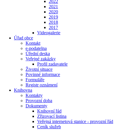
2022
2021
2020
2019
2018
2017
Videogalerie
Úřad obce
Kontakt
e-podatelna
Úřední deska
Veřejné zakázky
Profil zadavatele
Životní situace
Povinné informace
Formuláře
Registr oznámení
Knihovna
Kontakty
Provozní doba
Dokumenty
Knihovní řád
Zřizovací listina
Veřejná internetová stanice - provozní řád
Ceník služeb