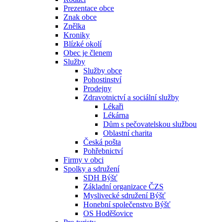
Prezentace obce
Znak obce
Znělka
Kroniky
Blízké okolí
Obec je členem
Služby
Služby obce
Pohostinství
Prodejny
Zdravotnictví a sociální služby
Lékaři
Lékárna
Dům s pečovatelskou službou
Oblastní charita
Česká pošta
Pohřebnictví
Firmy v obci
Spolky a sdružení
SDH Býšť
Základní organizace ČZS
Myslivecké sdružení Býšť
Honební společenstvo Býšť
OS Hoděšovice