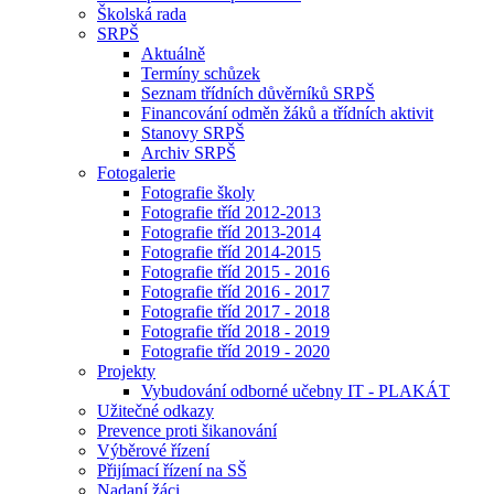
Školská rada
SRPŠ
Aktuálně
Termíny schůzek
Seznam třídních důvěrníků SRPŠ
Financování odměn žáků a třídních aktivit
Stanovy SRPŠ
Archiv SRPŠ
Fotogalerie
Fotografie školy
Fotografie tříd 2012-2013
Fotografie tříd 2013-2014
Fotografie tříd 2014-2015
Fotografie tříd 2015 - 2016
Fotografie tříd 2016 - 2017
Fotografie tříd 2017 - 2018
Fotografie tříd 2018 - 2019
Fotografie tříd 2019 - 2020
Projekty
Vybudování odborné učebny IT - PLAKÁT
Užitečné odkazy
Prevence proti šikanování
Výběrové řízení
Přijímací řízení na SŠ
Nadaní žáci