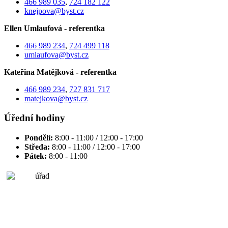
466 989 035
,
724 182 122
knejpova@byst.cz
Ellen Umlaufová - referentka
466 989 234
,
724 499 118
umlaufova@byst.cz
Kateřina Matějková - referentka
466 989 234
,
727 831 717
matejkova@byst.cz
Úřední hodiny
Pondělí:
8:00 - 11:00 / 12:00 - 17:00
Středa:
8:00 - 11:00 / 12:00 - 17:00
Pátek:
8:00 - 11:00