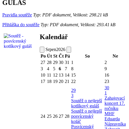
GULÁŠ
Pravidla soutěže
Typ: PDF dokument, Velikost: 298.21 kB
Přihláška do soutěže
Typ: PDF dokument, Velikost: 293.41 kB
Kalendář
Srpen
2026
Po
Út
St
Čt
Pá
So
Ne
27
28
29
30
31
1
2
3
4
5
6
7
8
9
10
11
12
13
14
15
16
17
18
19
20
21
22
23
30
29
1
3
Zahajovací
Soutěž o nejlepší
koncert 17.
kotlíkový guláš
ročníku
Soutěž o nejlepší
MHF
24
25
26
27
28
posvícenský
Eduarda
koláč
Nápravníka
Posvícenský