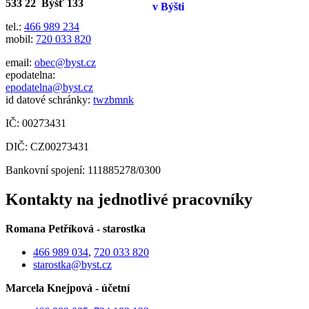
533 22 Býšť 133
tel.:
466 989 234
mobil:
720 033 820
email:
obec@byst.cz
epodatelna:
epodatelna@bys­t.cz
id datové schránky:
twzbmnk
IČ: 00273431
DIČ: CZ00273431
Bankovní spojení: 111885278/0300
Kontakty na jednotlivé pracovníky
Romana Petříková - starostka
466 989 034
,
720 033 820
starostka@byst.cz
Marcela Knejpová - účetní