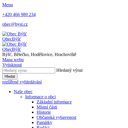
Menu
+420 466 989 234
obec@byst.cz
Obec
Býšť
Obec
Býšť
Býšť, Bělečko, Hoděšovice, Hrachoviště
Mapa webu
Vytisknout
Hledaný výraz
Hledat
rozšířené vyhledávání
Naše obec
Informace o obci
Základní informace
Místní části
Historie
Občanská vybavenost
Památky
Rodáci