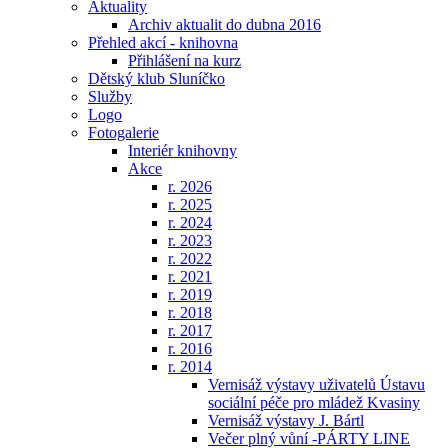
Aktuality
Archiv aktualit do dubna 2016
Přehled akcí - knihovna
Přihlášení na kurz
Dětský klub Sluníčko
Služby
Logo
Fotogalerie
Interiér knihovny
Akce
r. 2026
r. 2025
r. 2024
r. 2023
r. 2022
r. 2021
r. 2019
r. 2018
r. 2017
r. 2016
r. 2014
Vernisáž výstavy uživatelů Ústavu
sociální péče pro mládež Kvasiny
Vernisáž výstavy J. Bártl
Večer plný vůní -PÁRTY LINE