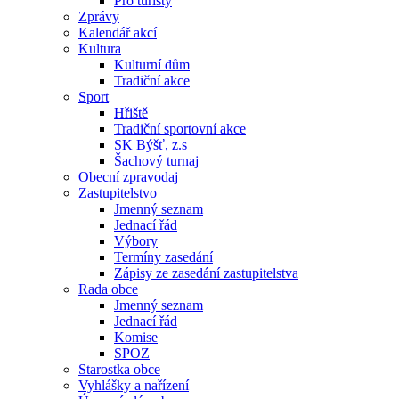
Pro turisty
Zprávy
Kalendář akcí
Kultura
Kulturní dům
Tradiční akce
Sport
Hřiště
Tradiční sportovní akce
SK Býšť, z.s
Šachový turnaj
Obecní zpravodaj
Zastupitelstvo
Jmenný seznam
Jednací řád
Výbory
Termíny zasedání
Zápisy ze zasedání zastupitelstva
Rada obce
Jmenný seznam
Jednací řád
Komise
SPOZ
Starostka obce
Vyhlášky a nařízení