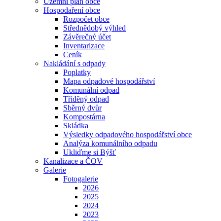
Územní plán obce
Hospodaření obce
Rozpočet obce
Střednědobý výhled
Závěrečný účet
Inventarizace
Ceník
Nakládání s odpady
Poplatky
Mapa odpadové hospodářství
Komunální odpad
Tříděný odpad
Sběrný dvůr
Kompostárna
Skládka
Výsledky odpadového hospodářství obce
Analýza komunálního odpadu
Ukliďme si Býšť
Kanalizace a ČOV
Galerie
Fotogalerie
2026
2025
2024
2023