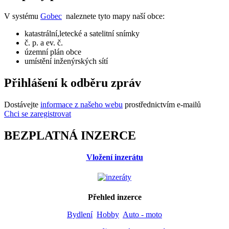
V systému
Gobec
naleznete tyto mapy naší obce:
katastrální,letecké a satelitní snímky
č. p. a ev. č.
územní plán obce
umístění inženýrských sítí
Přihlášení k odběru zpráv
Dostávejte
informace z našeho webu
prostřednictvím e-mailů
Chci se zaregistrovat
BEZPLATNÁ INZERCE
Vložení inzerátu
Přehled inzerce
Bydlení
Hobby
Auto - moto