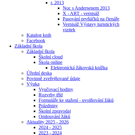
r. 2013
Noc s Andersenem 2013
X - ART - vernisáž
Pasování prvňáčků na čtenáře
Vernisáž Výstavy turistických
vizitek
Katalog knih
Facebook
Základní škola
Základní škola
Školní cloud
Škola online
Elektronická žákovská knížka
Úřední deska
Povinně zveřejňované údaje
Výuka
Vyučovací hodiny
Rozvrhy tříd
Formuláře ke stažení - uvolňování žáků
Prázdniny
Školní zpravodaj
Omlouvání žáků
Aktuality 2025 - 2026
2024 - 2025
2023 - 2024