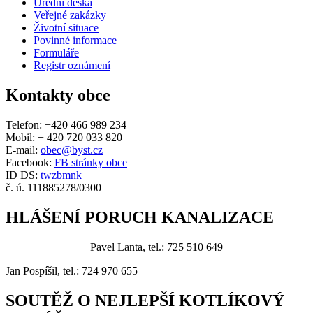
Úřední deska
Veřejné zakázky
Životní situace
Povinné informace
Formuláře
Registr oznámení
Kontakty obce
Telefon: +420 466 989 234
Mobil: + 420 720 033 820
E-mail:
obec@byst.cz
Facebook:
FB stránky obce
ID DS:
twzbmnk
č. ú. 111885278/0300
HLÁŠENÍ PORUCH KANALIZACE
Pavel Lanta, tel.: 725 510 649
Jan Pospíšil, tel.: 724 970 655
SOUTĚŽ O NEJLEPŠÍ KOTLÍKOVÝ