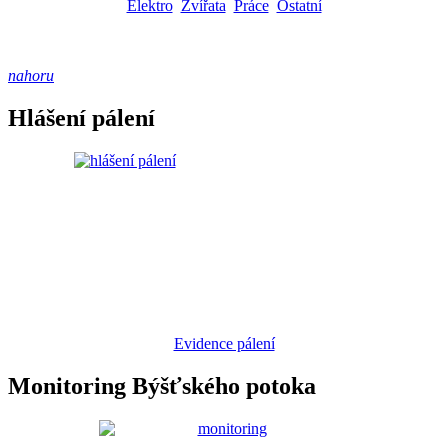
Elektro
Zvířata
Práce
Ostatní
nahoru
Hlášení pálení
Evidence pálení
Monitoring Býšťského potoka