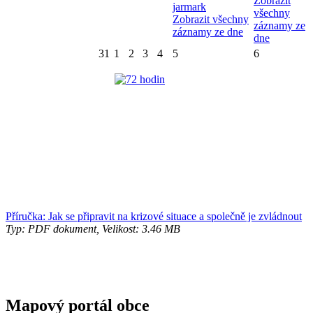
Zobrazit
jarmark
všechny
Zobrazit všechny
záznamy ze
záznamy ze dne
dne
31
1
2
3
4
5
6
Příručka: Jak se připravit na krizové situace a společně je zvládnout
Typ: PDF dokument, Velikost: 3.46 MB
Mapový portál obce