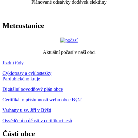
Plánované odstávky dodávek elektřiny
Meteostanice
Aktuální počasí v naší obci
Jízdní řády
Cyklotrasy a cyklostezky
Pardubického kraje
Digitální povodňový plán obce
Certifikát o přístupnosti webu obce Býšť
Varhany u sv. Jiří v Býšti
Osvědčení o účasti v certifikaci lesů
Části obce