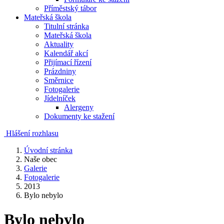
Příměstský tábor
Mateřská škola
Titulní stránka
Mateřská škola
Aktuality
Kalendář akcí
Přijímací řízení
Prázdniny
Směrnice
Fotogalerie
Jídelníček
Alergeny
Dokumenty ke stažení
Hlášení rozhlasu
Úvodní stránka
Naše obec
Galerie
Fotogalerie
2013
Bylo nebylo
Bylo nebylo