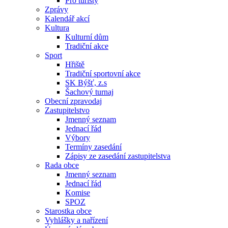
Pro turisty
Zprávy
Kalendář akcí
Kultura
Kulturní dům
Tradiční akce
Sport
Hřiště
Tradiční sportovní akce
SK Býšť, z.s
Šachový turnaj
Obecní zpravodaj
Zastupitelstvo
Jmenný seznam
Jednací řád
Výbory
Termíny zasedání
Zápisy ze zasedání zastupitelstva
Rada obce
Jmenný seznam
Jednací řád
Komise
SPOZ
Starostka obce
Vyhlášky a nařízení