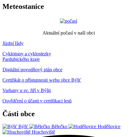
Meteostanice
Aktuální počasí v naší obci
Jízdní řády
Cyklotrasy a cyklostezky
Pardubického kraje
Digitální povodňový plán obce
Certifikát o přístupnosti webu obce Býšť
Varhany u sv. Jiří v Býšti
Osvědčení o účasti v certifikaci lesů
Části obce
Býšť
Bělečko
Hoděšovice
Hrachoviště