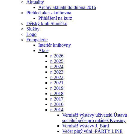
Aktuality
Archiv aktualit do dubna 2016
Přehled akcí - knihovna
Přihlášení na kurz
Dětský klub Sluníčko
Služby
Logo
Fotogalerie
Interiér knihovny
Akce
r. 2026
r. 2025
r. 2024
r. 2023
r. 2022
r. 2021
r. 2019
r. 2018
r. 2017
r. 2016
r. 2014
Vernisáž výstavy uživatelů Ústavu
sociální péče pro mládež Kvasiny
Vernisáž výstavy J. Bártl
Večer plný vůní -PÁRTY LINE