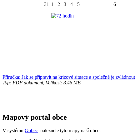
31
1
2
3
4
5
6
Příručka: Jak se připravit na krizové situace a společně je zvládnout
Typ: PDF dokument, Velikost: 3.46 MB
Mapový portál obce
V systému
Gobec
naleznete tyto mapy naší obce: