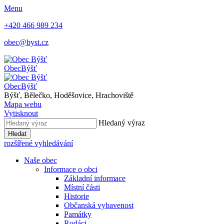
Menu
+420 466 989 234
obec@byst.cz
Obec
Býšť
Obec
Býšť
Býšť, Bělečko, Hoděšovice, Hrachoviště
Mapa webu
Vytisknout
Hledaný výraz
Hledat
rozšířené vyhledávání
Naše obec
Informace o obci
Základní informace
Místní části
Historie
Občanská vybavenost
Památky
Rodáci