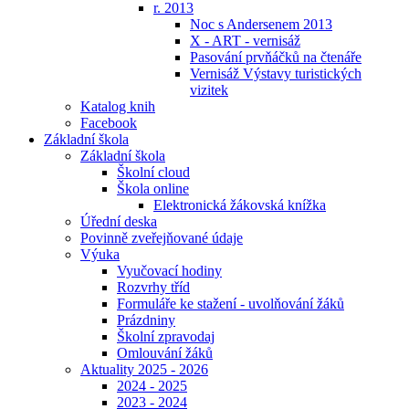
r. 2013
Noc s Andersenem 2013
X - ART - vernisáž
Pasování prvňáčků na čtenáře
Vernisáž Výstavy turistických
vizitek
Katalog knih
Facebook
Základní škola
Základní škola
Školní cloud
Škola online
Elektronická žákovská knížka
Úřední deska
Povinně zveřejňované údaje
Výuka
Vyučovací hodiny
Rozvrhy tříd
Formuláře ke stažení - uvolňování žáků
Prázdniny
Školní zpravodaj
Omlouvání žáků
Aktuality 2025 - 2026
2024 - 2025
2023 - 2024