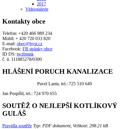
2017
Videogalerie
Kontakty obce
Telefon: +420 466 989 234
Mobil: + 420 720 033 820
E-mail:
obec@byst.cz
Facebook:
FB stránky obce
ID DS:
twzbmnk
č. ú. 111885278/0300
HLÁŠENÍ PORUCH KANALIZACE
Pavel Lanta, tel.: 725 510 649
Jan Pospíšil, tel.: 724 970 655
SOUTĚŽ O NEJLEPŠÍ KOTLÍKOVÝ
GULÁŠ
Pravidla soutěže
Typ: PDF dokument, Velikost: 298.21 kB