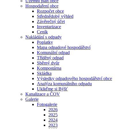
Územní plán obce
Hospodaření obce
Rozpočet obce
Střednědobý výhled
Závěrečný účet
Inventarizace
Ceník
Nakládání s odpady
Poplatky
Mapa odpadové hospodářství
Komunální odpad
Tříděný odpad
Sběrný dvůr
Kompostárna
Skládka
Výsledky odpadového hospodářství obce
Analýza komunálního odpadu
Ukliďme si Býšť
Kanalizace a ČOV
Galerie
Fotogalerie
2026
2025
2024
2023