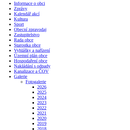
Informace o obci
Zprávy
Kalendář akcí
Kultura
Sport
Obecní zpravodaj
Zastupitelstvo
Rada obce
Starostka obce
Vyhlášky a nařízení
Územní plán obce
Hospodaření obce
Nakládání s odpady
Kanalizace a ČOV
Galerie
Fotogalerie
2026
2025
2024
2023
2022
2021
2020
2019
2018