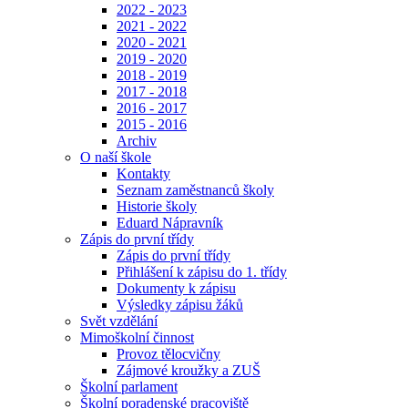
2022 - 2023
2021 - 2022
2020 - 2021
2019 - 2020
2018 - 2019
2017 - 2018
2016 - 2017
2015 - 2016
Archiv
O naší škole
Kontakty
Seznam zaměstnanců školy
Historie školy
Eduard Nápravník
Zápis do první třídy
Zápis do první třídy
Přihlášení k zápisu do 1. třídy
Dokumenty k zápisu
Výsledky zápisu žáků
Svět vzdělání
Mimoškolní činnost
Provoz tělocvičny
Zájmové kroužky a ZUŠ
Školní parlament
Školní poradenské pracoviště