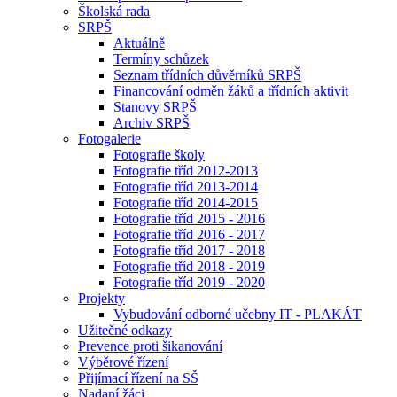
Školská rada
SRPŠ
Aktuálně
Termíny schůzek
Seznam třídních důvěrníků SRPŠ
Financování odměn žáků a třídních aktivit
Stanovy SRPŠ
Archiv SRPŠ
Fotogalerie
Fotografie školy
Fotografie tříd 2012-2013
Fotografie tříd 2013-2014
Fotografie tříd 2014-2015
Fotografie tříd 2015 - 2016
Fotografie tříd 2016 - 2017
Fotografie tříd 2017 - 2018
Fotografie tříd 2018 - 2019
Fotografie tříd 2019 - 2020
Projekty
Vybudování odborné učebny IT - PLAKÁT
Užitečné odkazy
Prevence proti šikanování
Výběrové řízení
Přijímací řízení na SŠ
Nadaní žáci