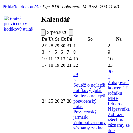
Přihláška do soutěže
Typ: PDF dokument, Velikost: 293.41 kB
Kalendář
Srpen
2026
Po
Út
St
Čt
Pá
So
Ne
27
28
29
30
31
1
2
3
4
5
6
7
8
9
10
11
12
13
14
15
16
17
18
19
20
21
22
23
30
29
1
3
Zahajovací
Soutěž o nejlepší
koncert 17.
kotlíkový guláš
ročníku
Soutěž o nejlepší
MHF
24
25
26
27
28
posvícenský
Eduarda
koláč
Nápravníka
Posvícenský
Zobrazit
jarmark
všechny
Zobrazit všechny
záznamy ze
záznamy ze dne
dne