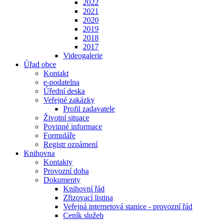
2022
2021
2020
2019
2018
2017
Videogalerie
Úřad obce
Kontakt
e-podatelna
Úřední deska
Veřejné zakázky
Profil zadavatele
Životní situace
Povinné informace
Formuláře
Registr oznámení
Knihovna
Kontakty
Provozní doba
Dokumenty
Knihovní řád
Zřizovací listina
Veřejná internetová stanice - provozní řád
Ceník služeb