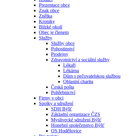
Prezentace obce
Znak obce
Znělka
Kroniky
Blízké okolí
Obec je členem
Služby
Služby obce
Pohostinství
Prodejny
Zdravotnictví a sociální služby
Lékaři
Lékárna
Dům s pečovatelskou službou
Oblastní charita
Česká pošta
Pohřebnictví
Firmy v obci
Spolky a sdružení
SDH Býšť
Základní organizace ČZS
Myslivecké sdružení Býšť
Honební společenstvo Býšť
OS Hoděšovice