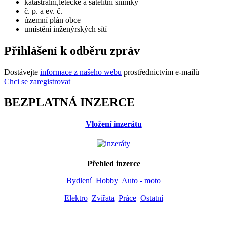
katastrální,letecké a satelitní snímky
č. p. a ev. č.
územní plán obce
umístění inženýrských sítí
Přihlášení k odběru zpráv
Dostávejte
informace z našeho webu
prostřednictvím e-mailů
Chci se zaregistrovat
BEZPLATNÁ INZERCE
Vložení inzerátu
Přehled inzerce
Bydlení
Hobby
Auto - moto
Elektro
Zvířata
Práce
Ostatní