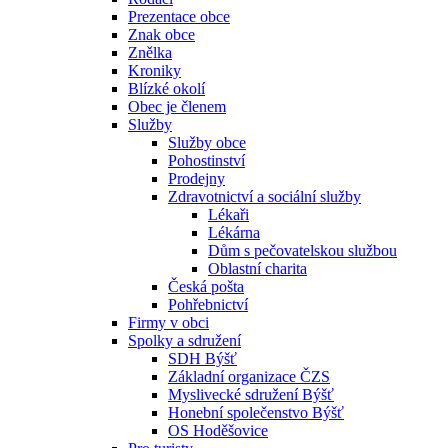
Prezentace obce
Znak obce
Znělka
Kroniky
Blízké okolí
Obec je členem
Služby
Služby obce
Pohostinství
Prodejny
Zdravotnictví a sociální služby
Lékaři
Lékárna
Dům s pečovatelskou službou
Oblastní charita
Česká pošta
Pohřebnictví
Firmy v obci
Spolky a sdružení
SDH Býšť
Základní organizace ČZS
Myslivecké sdružení Býšť
Honební společenstvo Býšť
OS Hoděšovice