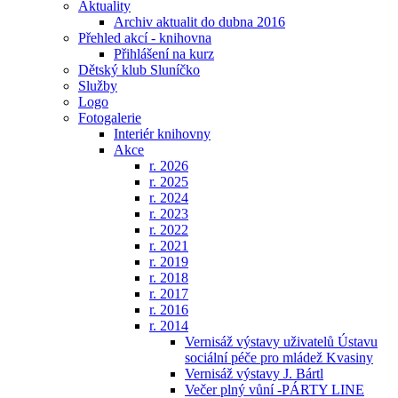
Aktuality
Archiv aktualit do dubna 2016
Přehled akcí - knihovna
Přihlášení na kurz
Dětský klub Sluníčko
Služby
Logo
Fotogalerie
Interiér knihovny
Akce
r. 2026
r. 2025
r. 2024
r. 2023
r. 2022
r. 2021
r. 2019
r. 2018
r. 2017
r. 2016
r. 2014
Vernisáž výstavy uživatelů Ústavu
sociální péče pro mládež Kvasiny
Vernisáž výstavy J. Bártl
Večer plný vůní -PÁRTY LINE