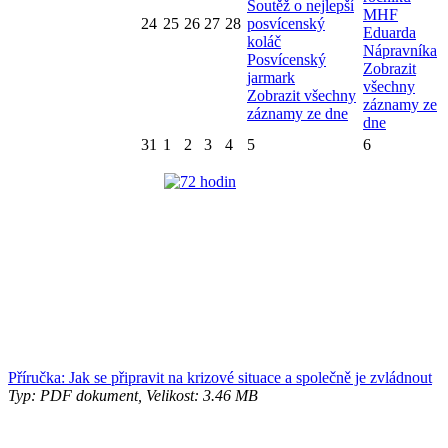
Soutěž o nejlepší
MHF
24
25
26
27
28
posvícenský
Eduarda
koláč
Nápravníka
Posvícenský
Zobrazit
jarmark
všechny
Zobrazit všechny
záznamy ze
záznamy ze dne
dne
31
1
2
3
4
5
6
Příručka: Jak se připravit na krizové situace a společně je zvládnout
Typ: PDF dokument, Velikost: 3.46 MB