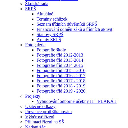
Školská rada
SRPŠ
Aktuálně
Termíny schůzek
Seznam třídních důvěrníků SRPŠ
Financování odměn žáků a třídních aktivit
Stanovy SRPŠ
Archiv SRPŠ
Fotogalerie
Fotografie školy
Fotografie tříd 2012-2013
Fotografie tříd 2013-2014
Fotografie tříd 2014-2015
Fotografie tříd 2015 - 2016
Fotografie tříd 2016 - 2017
Fotografie tříd 2017 - 2018
Fotografie tříd 2018 - 2019
Fotografie tříd 2019 - 2020
Projekty
Vybudování odborné učebny IT - PLAKÁT
Užitečné odkazy
Prevence proti šikanování
Výběrové řízení
Přijímací řízení na SŠ
Nadaní žáci