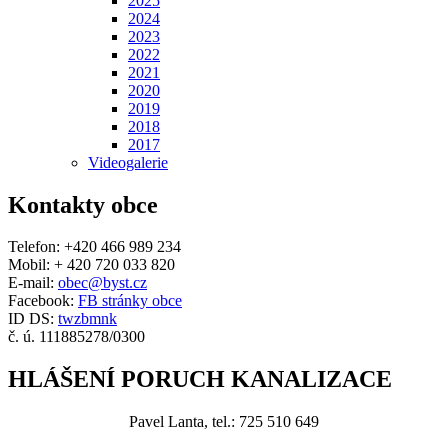
2025
2024
2023
2022
2021
2020
2019
2018
2017
Videogalerie
Kontakty obce
Telefon: +420 466 989 234
Mobil: + 420 720 033 820
E-mail:
obec@byst.cz
Facebook:
FB stránky obce
ID DS:
twzbmnk
č. ú. 111885278/0300
HLÁŠENÍ PORUCH KANALIZACE
Pavel Lanta, tel.: 725 510 649