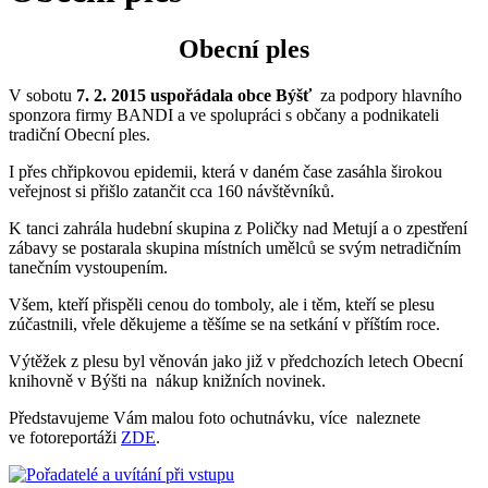
Obecní ples
V sobotu
7. 2. 2015 uspořádala obce Býšť
za podpory hlavního
sponzora firmy BANDI a ve spolupráci s občany a podnikateli
tradiční Obecní ples.
I přes chřipkovou epidemii, která v daném čase zasáhla širokou
veřejnost si přišlo zatančit cca 160 návštěvníků.
K tanci zahrála hudební skupina z Poličky nad Metují a o zpestření
zábavy se postarala skupina místních umělců se svým netradičním
tanečním vystoupením.
Všem, kteří přispěli cenou do tomboly, ale i těm, kteří se plesu
zúčastnili, vřele děkujeme a těšíme se na setkání v příštím roce.
Výtěžek z plesu byl věnován jako již v předchozích letech Obecní
knihovně v Býšti na nákup knižních novinek.
Představujeme Vám malou foto ochutnávku, více naleznete
ve fotoreportáži
ZDE
.