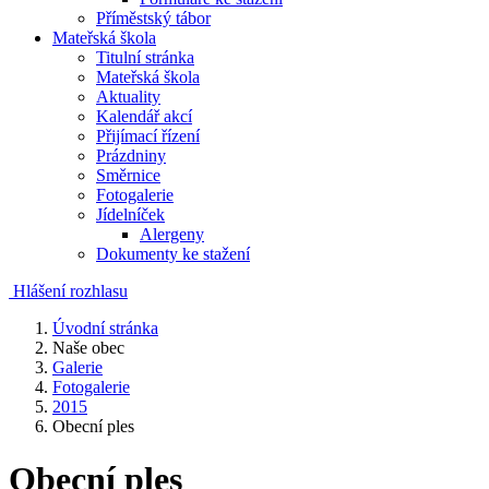
Příměstský tábor
Mateřská škola
Titulní stránka
Mateřská škola
Aktuality
Kalendář akcí
Přijímací řízení
Prázdniny
Směrnice
Fotogalerie
Jídelníček
Alergeny
Dokumenty ke stažení
Hlášení rozhlasu
Úvodní stránka
Naše obec
Galerie
Fotogalerie
2015
Obecní ples
Obecní ples