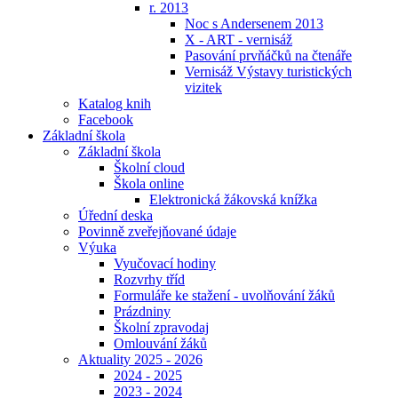
r. 2013
Noc s Andersenem 2013
X - ART - vernisáž
Pasování prvňáčků na čtenáře
Vernisáž Výstavy turistických
vizitek
Katalog knih
Facebook
Základní škola
Základní škola
Školní cloud
Škola online
Elektronická žákovská knížka
Úřední deska
Povinně zveřejňované údaje
Výuka
Vyučovací hodiny
Rozvrhy tříd
Formuláře ke stažení - uvolňování žáků
Prázdniny
Školní zpravodaj
Omlouvání žáků
Aktuality 2025 - 2026
2024 - 2025
2023 - 2024