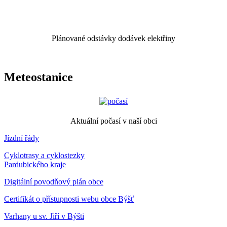
Plánované odstávky dodávek elektřiny
Meteostanice
Aktuální počasí v naší obci
Jízdní řády
Cyklotrasy a cyklostezky
Pardubického kraje
Digitální povodňový plán obce
Certifikát o přístupnosti webu obce Býšť
Varhany u sv. Jiří v Býšti