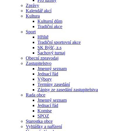
Pro turisty
Zprávy
Kalendář akcí
Kultura
Kulturní dům
Tradiční akce
Sport
Hřiště
Tradiční sportovní akce
SK Býšť, z.s
Šachový turnaj
Obecní zpravodaj
Zastupitelstvo
Jmenný seznam
Jednací řád
Výbory
Termíny zasedání
Zápisy ze zasedání zastupitelstva
Rada obce
Jmenný seznam
Jednací řád
Komise
SPOZ
Starostka obce
Vyhlášky a nařízení