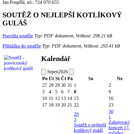
Jan Pospíšil, tel.: 724 970 655
SOUTĚŽ O NEJLEPŠÍ KOTLÍKOVÝ
GULÁŠ
Pravidla soutěže
Typ: PDF dokument, Velikost: 298.21 kB
Přihláška do soutěže
Typ: PDF dokument, Velikost: 293.41 kB
Kalendář
Srpen
2026
Po
Út
St
Čt
Pá
So
Ne
27
28
29
30
31
1
2
3
4
5
6
7
8
9
10
11
12
13
14
15
16
17
18
19
20
21
22
23
30
29
1
3
Zahajovací
Soutěž o nejlepší
koncert 17.
kotlíkový guláš
ročníku