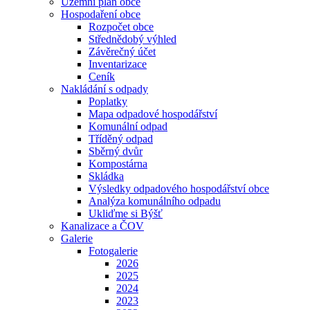
Územní plán obce
Hospodaření obce
Rozpočet obce
Střednědobý výhled
Závěrečný účet
Inventarizace
Ceník
Nakládání s odpady
Poplatky
Mapa odpadové hospodářství
Komunální odpad
Tříděný odpad
Sběrný dvůr
Kompostárna
Skládka
Výsledky odpadového hospodářství obce
Analýza komunálního odpadu
Ukliďme si Býšť
Kanalizace a ČOV
Galerie
Fotogalerie
2026
2025
2024
2023