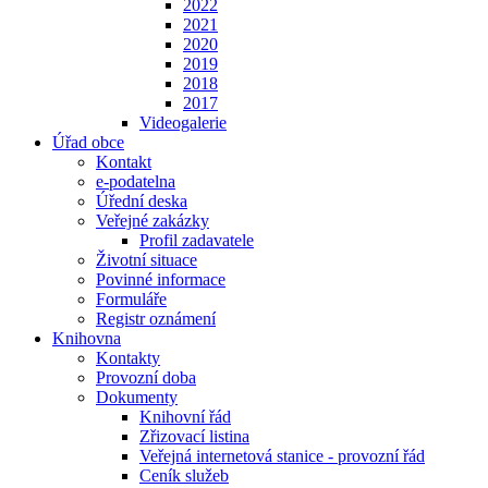
2022
2021
2020
2019
2018
2017
Videogalerie
Úřad obce
Kontakt
e-podatelna
Úřední deska
Veřejné zakázky
Profil zadavatele
Životní situace
Povinné informace
Formuláře
Registr oznámení
Knihovna
Kontakty
Provozní doba
Dokumenty
Knihovní řád
Zřizovací listina
Veřejná internetová stanice - provozní řád
Ceník služeb