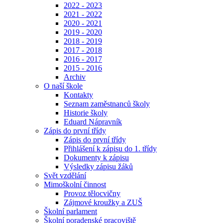
2022 - 2023
2021 - 2022
2020 - 2021
2019 - 2020
2018 - 2019
2017 - 2018
2016 - 2017
2015 - 2016
Archiv
O naší škole
Kontakty
Seznam zaměstnanců školy
Historie školy
Eduard Nápravník
Zápis do první třídy
Zápis do první třídy
Přihlášení k zápisu do 1. třídy
Dokumenty k zápisu
Výsledky zápisu žáků
Svět vzdělání
Mimoškolní činnost
Provoz tělocvičny
Zájmové kroužky a ZUŠ
Školní parlament
Školní poradenské pracoviště