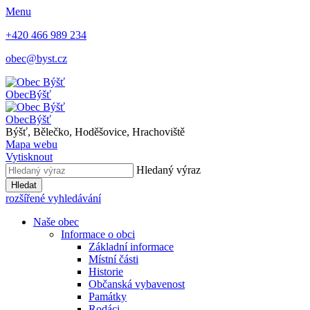
Menu
+420 466 989 234
obec@byst.cz
Obec
Býšť
Obec
Býšť
Býšť, Bělečko, Hoděšovice, Hrachoviště
Mapa webu
Vytisknout
Hledaný výraz
Hledat
rozšířené vyhledávání
Naše obec
Informace o obci
Základní informace
Místní části
Historie
Občanská vybavenost
Památky
Rodáci