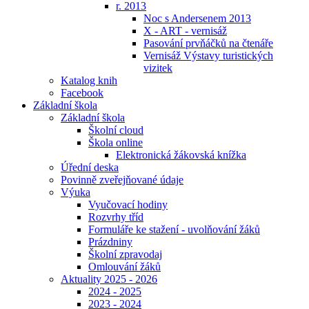
r. 2013
Noc s Andersenem 2013
X - ART - vernisáž
Pasování prvňáčků na čtenáře
Vernisáž Výstavy turistických
vizitek
Katalog knih
Facebook
Základní škola
Základní škola
Školní cloud
Škola online
Elektronická žákovská knížka
Úřední deska
Povinně zveřejňované údaje
Výuka
Vyučovací hodiny
Rozvrhy tříd
Formuláře ke stažení - uvolňování žáků
Prázdniny
Školní zpravodaj
Omlouvání žáků
Aktuality 2025 - 2026
2024 - 2025
2023 - 2024