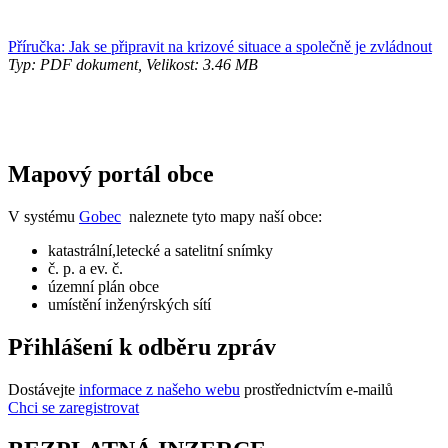
Příručka: Jak se připravit na krizové situace a společně je zvládnout
Typ: PDF dokument, Velikost: 3.46 MB
Mapový portál obce
V systému
Gobec
naleznete tyto mapy naší obce:
katastrální,letecké a satelitní snímky
č. p. a ev. č.
územní plán obce
umístění inženýrských sítí
Přihlášení k odběru zpráv
Dostávejte
informace z našeho webu
prostřednictvím e-mailů
Chci se zaregistrovat