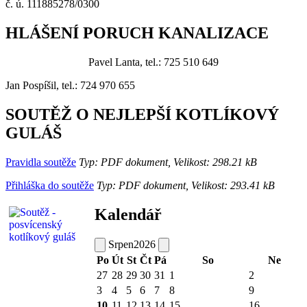
č. ú. 111885278/0300
HLÁŠENÍ PORUCH KANALIZACE
Pavel Lanta, tel.: 725 510 649
Jan Pospíšil, tel.: 724 970 655
SOUTĚŽ O NEJLEPŠÍ KOTLÍKOVÝ
GULÁŠ
Pravidla soutěže
Typ: PDF dokument, Velikost: 298.21 kB
Přihláška do soutěže
Typ: PDF dokument, Velikost: 293.41 kB
Kalendář
Srpen
2026
Po
Út
St
Čt
Pá
So
Ne
27
28
29
30
31
1
2
3
4
5
6
7
8
9
10
11
12
13
14
15
16