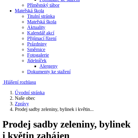
Příměstský tábor
Mateřská škola
Titulní stránka
Mateřská škola
Aktuality
Kalendář akcí
Přijímací řízení
Prázdniny
Směrnice
Fotogalerie
Jídelníček
Alergeny
Dokumenty ke stažení
Hlášení rozhlasu
Úvodní stránka
Naše obec
Zprávy
Prodej sadby zeleniny, bylinek i květin...
Prodej sadby zeleniny, bylinek
i květin zahájen