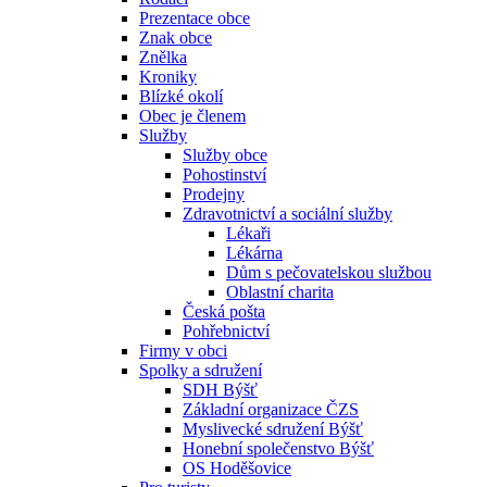
Prezentace obce
Znak obce
Znělka
Kroniky
Blízké okolí
Obec je členem
Služby
Služby obce
Pohostinství
Prodejny
Zdravotnictví a sociální služby
Lékaři
Lékárna
Dům s pečovatelskou službou
Oblastní charita
Česká pošta
Pohřebnictví
Firmy v obci
Spolky a sdružení
SDH Býšť
Základní organizace ČZS
Myslivecké sdružení Býšť
Honební společenstvo Býšť
OS Hoděšovice