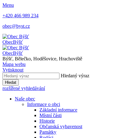
Menu
+420 466 989 234
obec@byst.cz
Obec
Býšť
Obec
Býšť
Býšť, Bělečko, Hoděšovice, Hrachoviště
Mapa webu
Vytisknout
Hledaný výraz
Hledat
rozšířené vyhledávání
Naše obec
Informace o obci
Základní informace
Místní části
Historie
Občanská vybavenost
Památky
Rodáci