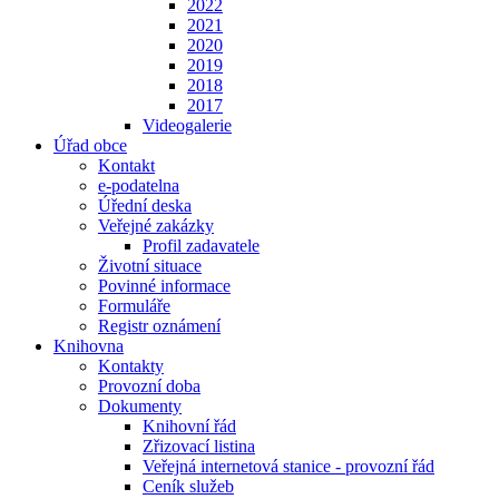
2022
2021
2020
2019
2018
2017
Videogalerie
Úřad obce
Kontakt
e-podatelna
Úřední deska
Veřejné zakázky
Profil zadavatele
Životní situace
Povinné informace
Formuláře
Registr oznámení
Knihovna
Kontakty
Provozní doba
Dokumenty
Knihovní řád
Zřizovací listina
Veřejná internetová stanice - provozní řád
Ceník služeb