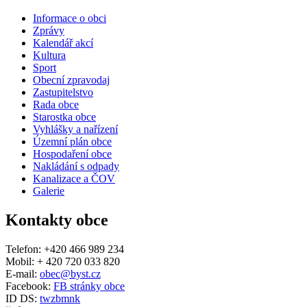
Informace o obci
Zprávy
Kalendář akcí
Kultura
Sport
Obecní zpravodaj
Zastupitelstvo
Rada obce
Starostka obce
Vyhlášky a nařízení
Územní plán obce
Hospodaření obce
Nakládání s odpady
Kanalizace a ČOV
Galerie
Kontakty obce
Telefon: +420 466 989 234
Mobil: + 420 720 033 820
E-mail:
obec@byst.cz
Facebook:
FB stránky obce
ID DS:
twzbmnk