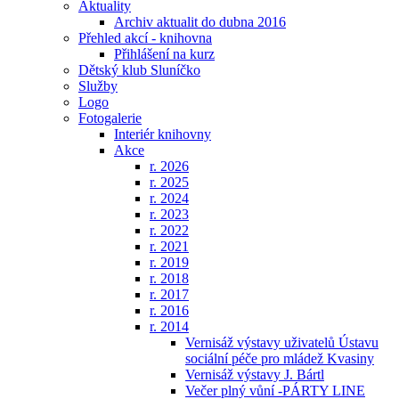
Aktuality
Archiv aktualit do dubna 2016
Přehled akcí - knihovna
Přihlášení na kurz
Dětský klub Sluníčko
Služby
Logo
Fotogalerie
Interiér knihovny
Akce
r. 2026
r. 2025
r. 2024
r. 2023
r. 2022
r. 2021
r. 2019
r. 2018
r. 2017
r. 2016
r. 2014
Vernisáž výstavy uživatelů Ústavu
sociální péče pro mládež Kvasiny
Vernisáž výstavy J. Bártl
Večer plný vůní -PÁRTY LINE