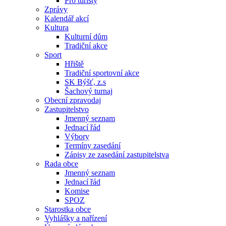
Pro turisty
Zprávy
Kalendář akcí
Kultura
Kulturní dům
Tradiční akce
Sport
Hřiště
Tradiční sportovní akce
SK Býšť, z.s
Šachový turnaj
Obecní zpravodaj
Zastupitelstvo
Jmenný seznam
Jednací řád
Výbory
Termíny zasedání
Zápisy ze zasedání zastupitelstva
Rada obce
Jmenný seznam
Jednací řád
Komise
SPOZ
Starostka obce
Vyhlášky a nařízení