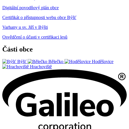
Digitální povodňový plán obce
Certifikát o přístupnosti webu obce Býšť
Varhany u sv. Jiří v Býšti
Osvědčení o účasti v certifikaci lesů
Části obce
Býšť
Bělečko
Hoděšovice
Hrachoviště