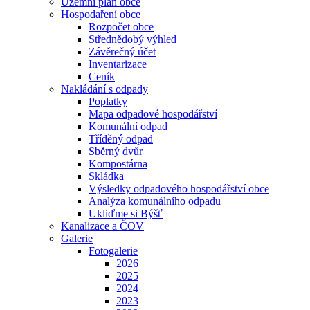
Územní plán obce
Hospodaření obce
Rozpočet obce
Střednědobý výhled
Závěrečný účet
Inventarizace
Ceník
Nakládání s odpady
Poplatky
Mapa odpadové hospodářství
Komunální odpad
Tříděný odpad
Sběrný dvůr
Kompostárna
Skládka
Výsledky odpadového hospodářství obce
Analýza komunálního odpadu
Ukliďme si Býšť
Kanalizace a ČOV
Galerie
Fotogalerie
2026
2025
2024
2023