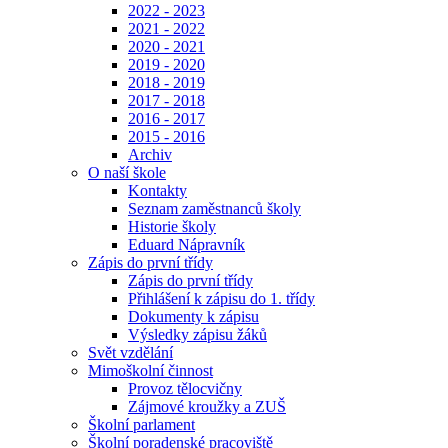
2022 - 2023
2021 - 2022
2020 - 2021
2019 - 2020
2018 - 2019
2017 - 2018
2016 - 2017
2015 - 2016
Archiv
O naší škole
Kontakty
Seznam zaměstnanců školy
Historie školy
Eduard Nápravník
Zápis do první třídy
Zápis do první třídy
Přihlášení k zápisu do 1. třídy
Dokumenty k zápisu
Výsledky zápisu žáků
Svět vzdělání
Mimoškolní činnost
Provoz tělocvičny
Zájmové kroužky a ZUŠ
Školní parlament
Školní poradenské pracoviště