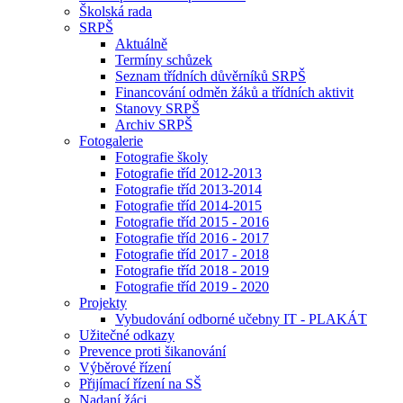
Školská rada
SRPŠ
Aktuálně
Termíny schůzek
Seznam třídních důvěrníků SRPŠ
Financování odměn žáků a třídních aktivit
Stanovy SRPŠ
Archiv SRPŠ
Fotogalerie
Fotografie školy
Fotografie tříd 2012-2013
Fotografie tříd 2013-2014
Fotografie tříd 2014-2015
Fotografie tříd 2015 - 2016
Fotografie tříd 2016 - 2017
Fotografie tříd 2017 - 2018
Fotografie tříd 2018 - 2019
Fotografie tříd 2019 - 2020
Projekty
Vybudování odborné učebny IT - PLAKÁT
Užitečné odkazy
Prevence proti šikanování
Výběrové řízení
Přijímací řízení na SŠ
Nadaní žáci