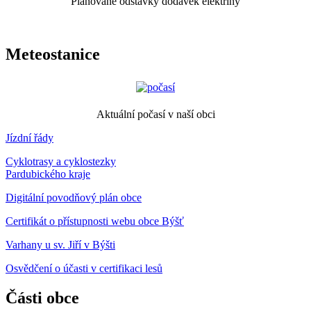
Plánované odstávky dodávek elektřiny
Meteostanice
Aktuální počasí v naší obci
Jízdní řády
Cyklotrasy a cyklostezky
Pardubického kraje
Digitální povodňový plán obce
Certifikát o přístupnosti webu obce Býšť
Varhany u sv. Jiří v Býšti
Osvědčení o účasti v certifikaci lesů
Části obce