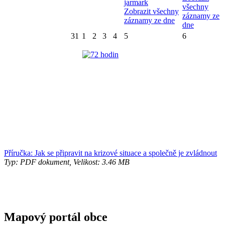
jarmark
všechny
Zobrazit všechny
záznamy ze
záznamy ze dne
dne
31
1
2
3
4
5
6
Příručka: Jak se připravit na krizové situace a společně je zvládnout
Typ: PDF dokument, Velikost: 3.46 MB
Mapový portál obce