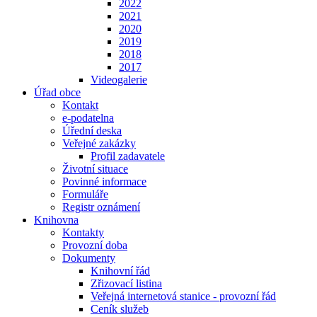
2022
2021
2020
2019
2018
2017
Videogalerie
Úřad obce
Kontakt
e-podatelna
Úřední deska
Veřejné zakázky
Profil zadavatele
Životní situace
Povinné informace
Formuláře
Registr oznámení
Knihovna
Kontakty
Provozní doba
Dokumenty
Knihovní řád
Zřizovací listina
Veřejná internetová stanice - provozní řád
Ceník služeb