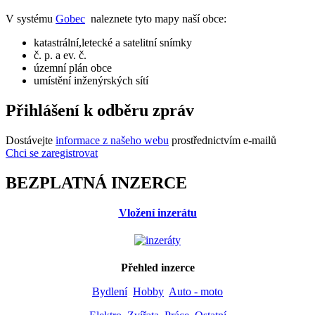
V systému
Gobec
naleznete tyto mapy naší obce:
katastrální,letecké a satelitní snímky
č. p. a ev. č.
územní plán obce
umístění inženýrských sítí
Přihlášení k odběru zpráv
Dostávejte
informace z našeho webu
prostřednictvím e-mailů
Chci se zaregistrovat
BEZPLATNÁ INZERCE
Vložení inzerátu
Přehled inzerce
Bydlení
Hobby
Auto - moto