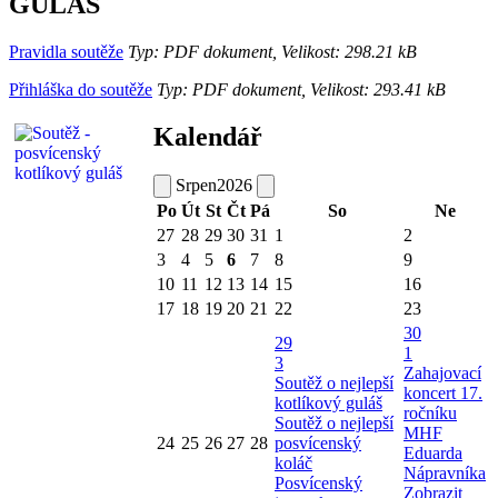
GULÁŠ
Pravidla soutěže
Typ: PDF dokument, Velikost: 298.21 kB
Přihláška do soutěže
Typ: PDF dokument, Velikost: 293.41 kB
Kalendář
Srpen
2026
Po
Út
St
Čt
Pá
So
Ne
27
28
29
30
31
1
2
3
4
5
6
7
8
9
10
11
12
13
14
15
16
17
18
19
20
21
22
23
30
29
1
3
Zahajovací
Soutěž o nejlepší
koncert 17.
kotlíkový guláš
ročníku
Soutěž o nejlepší
MHF
24
25
26
27
28
posvícenský
Eduarda
koláč
Nápravníka
Posvícenský
Zobrazit