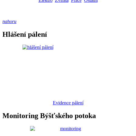
Elektro
Zvířata
Práce
Ostatní
nahoru
Hlášení pálení
Evidence pálení
Monitoring Býšťského potoka