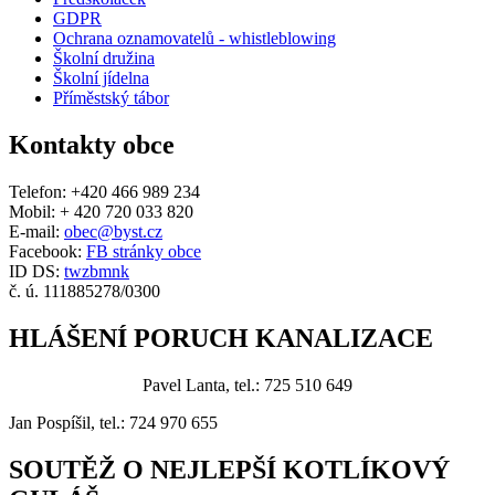
GDPR
Ochrana oznamovatelů - whistleblowing
Školní družina
Školní jídelna
Příměstský tábor
Kontakty obce
Telefon: +420 466 989 234
Mobil: + 420 720 033 820
E-mail:
obec@byst.cz
Facebook:
FB stránky obce
ID DS:
twzbmnk
č. ú. 111885278/0300
HLÁŠENÍ PORUCH KANALIZACE
Pavel Lanta, tel.: 725 510 649
Jan Pospíšil, tel.: 724 970 655
SOUTĚŽ O NEJLEPŠÍ KOTLÍKOVÝ