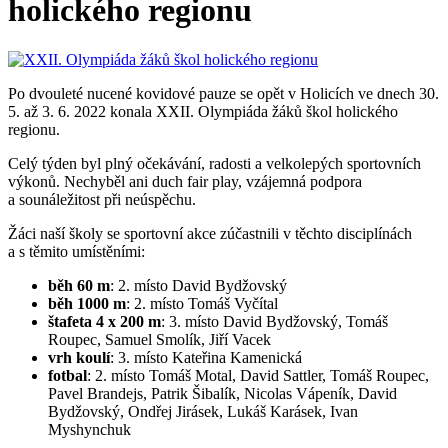
holického regionu
Po dvouleté nucené kovidové pauze se opět v Holicích ve dnech 30.
5. až 3. 6. 2022 konala XXII. Olympiáda žáků škol holického
regionu.
Celý týden byl plný očekávání, radosti a velkolepých sportovních
výkonů. Nechyběl ani duch fair play, vzájemná podpora
a sounáležitost při neúspěchu.
Žáci naší školy se sportovní akce zúčastnili v těchto disciplínách
a s těmito umístěními:
běh 60 m
: 2. místo David Bydžovský
běh 1000 m
: 2. místo Tomáš Vyčítal
štafeta 4 x 200 m
: 3. místo David Bydžovský, Tomáš
Roupec, Samuel Smolík, Jiří Vacek
vrh koulí
: 3. místo Kateřina Kamenická
fotbal
: 2. místo Tomáš Motal, David Sattler, Tomáš Roupec,
Pavel Brandejs, Patrik Šibalík, Nicolas Vápeník, David
Bydžovský, Ondřej Jirásek, Lukáš Karásek, Ivan
Myshynchuk