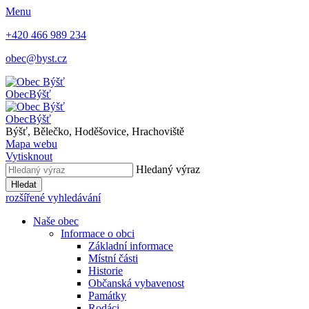
Menu
+420 466 989 234
obec@byst.cz
Obec
Býšť
Obec
Býšť
Býšť, Bělečko, Hoděšovice, Hrachoviště
Mapa webu
Vytisknout
Hledaný výraz
Hledat
rozšířené vyhledávání
Naše obec
Informace o obci
Základní informace
Místní části
Historie
Občanská vybavenost
Památky
Rodáci