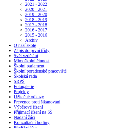
2021 - 2022
2020 - 2021
2019 - 2020
2018 - 2019
2017 - 2018
2016 - 2017
2015 - 2016
Archiv
O naší škole
Zápis do první třídy
Svět vzdělání
Mimoškolní činnost
Školní parlament
Školní poradenské pracoviště
Školská rada
SRPŠ
Fotogalerie
Projekty
Užitečné odkazy
Prevence proti šikanování
Výběrové řízení
Přijímací řízení na SŠ
Nadaní žáci
Konzultační hodiny
Předškoláček