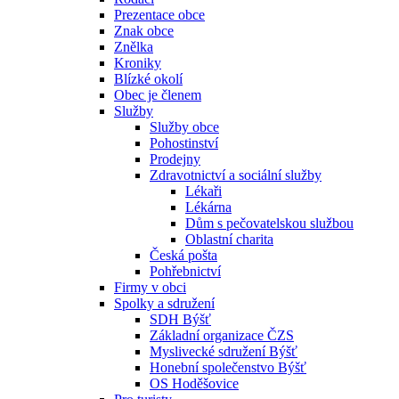
Prezentace obce
Znak obce
Znělka
Kroniky
Blízké okolí
Obec je členem
Služby
Služby obce
Pohostinství
Prodejny
Zdravotnictví a sociální služby
Lékaři
Lékárna
Dům s pečovatelskou službou
Oblastní charita
Česká pošta
Pohřebnictví
Firmy v obci
Spolky a sdružení
SDH Býšť
Základní organizace ČZS
Myslivecké sdružení Býšť
Honební společenstvo Býšť
OS Hoděšovice