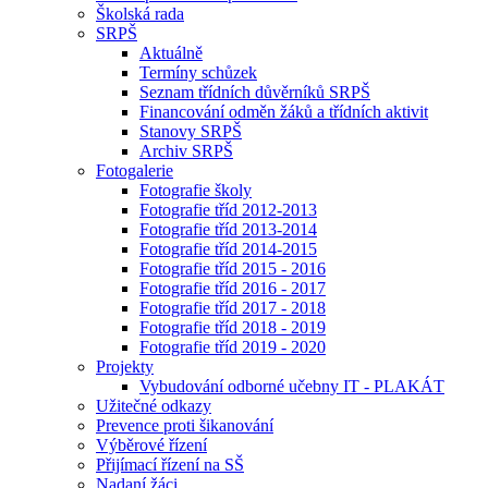
Školská rada
SRPŠ
Aktuálně
Termíny schůzek
Seznam třídních důvěrníků SRPŠ
Financování odměn žáků a třídních aktivit
Stanovy SRPŠ
Archiv SRPŠ
Fotogalerie
Fotografie školy
Fotografie tříd 2012-2013
Fotografie tříd 2013-2014
Fotografie tříd 2014-2015
Fotografie tříd 2015 - 2016
Fotografie tříd 2016 - 2017
Fotografie tříd 2017 - 2018
Fotografie tříd 2018 - 2019
Fotografie tříd 2019 - 2020
Projekty
Vybudování odborné učebny IT - PLAKÁT
Užitečné odkazy
Prevence proti šikanování
Výběrové řízení
Přijímací řízení na SŠ
Nadaní žáci