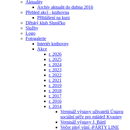
Aktuality
Archiv aktualit do dubna 2016
Přehled akcí - knihovna
Přihlášení na kurz
Dětský klub Sluníčko
Služby
Logo
Fotogalerie
Interiér knihovny
Akce
r. 2026
r. 2025
r. 2024
r. 2023
r. 2022
r. 2021
r. 2019
r. 2018
r. 2017
r. 2016
r. 2014
Vernisáž výstavy uživatelů Ústavu
sociální péče pro mládež Kvasiny
Vernisáž výstavy J. Bártl
Večer plný vůní -PÁRTY LINE