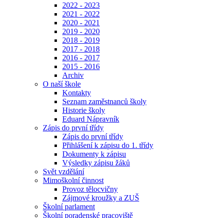
2022 - 2023
2021 - 2022
2020 - 2021
2019 - 2020
2018 - 2019
2017 - 2018
2016 - 2017
2015 - 2016
Archiv
O naší škole
Kontakty
Seznam zaměstnanců školy
Historie školy
Eduard Nápravník
Zápis do první třídy
Zápis do první třídy
Přihlášení k zápisu do 1. třídy
Dokumenty k zápisu
Výsledky zápisu žáků
Svět vzdělání
Mimoškolní činnost
Provoz tělocvičny
Zájmové kroužky a ZUŠ
Školní parlament
Školní poradenské pracoviště