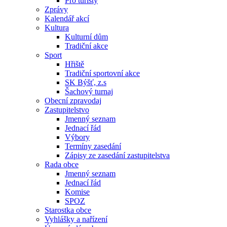
Pro turisty
Zprávy
Kalendář akcí
Kultura
Kulturní dům
Tradiční akce
Sport
Hřiště
Tradiční sportovní akce
SK Býšť, z.s
Šachový turnaj
Obecní zpravodaj
Zastupitelstvo
Jmenný seznam
Jednací řád
Výbory
Termíny zasedání
Zápisy ze zasedání zastupitelstva
Rada obce
Jmenný seznam
Jednací řád
Komise
SPOZ
Starostka obce
Vyhlášky a nařízení