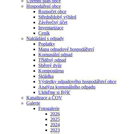
Územní plán obce
Hospodaření obce
Rozpočet obce
Střednědobý výhled
Závěrečný účet
Inventarizace
Ceník
Nakládání s odpady
Poplatky
Mapa odpadové hospodářství
Komunální odpad
Tříděný odpad
Sběrný dvůr
Kompostárna
Skládka
Výsledky odpadového hospodářství obce
Analýza komunálního odpadu
Ukliďme si Býšť
Kanalizace a ČOV
Galerie
Fotogalerie
2026
2025
2024
2023