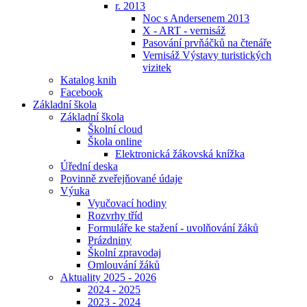
r. 2013
Noc s Andersenem 2013
X - ART - vernisáž
Pasování prvňáčků na čtenáře
Vernisáž Výstavy turistických
vizitek
Katalog knih
Facebook
Základní škola
Základní škola
Školní cloud
Škola online
Elektronická žákovská knížka
Úřední deska
Povinně zveřejňované údaje
Výuka
Vyučovací hodiny
Rozvrhy tříd
Formuláře ke stažení - uvolňování žáků
Prázdniny
Školní zpravodaj
Omlouvání žáků
Aktuality 2025 - 2026
2024 - 2025
2023 - 2024