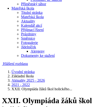
Příměstský tábor
Mateřská škola
Titulní stránka
Mateřská škola
Aktuality
Kalendář akcí
Přijímací řízení
Prázdniny
Směrnice
Fotogalerie
Jídelníček
Alergeny
Dokumenty ke stažení
Hlášení rozhlasu
Úvodní stránka
Základní škola
Aktuality 2025 - 2026
2021 - 2022
XXII. Olympiáda žáků škol holického...
XXII. Olympiáda žáků škol