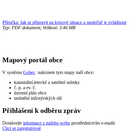
Příručka: Jak se připravit na krizové situace a společně je zvládnout
Typ: PDF dokument, Velikost: 3.46 MB
Mapový portál obce
V systému
Gobec
naleznete tyto mapy naší obce:
katastrální,letecké a satelitní snímky
č. p. a ev. č.
územní plán obce
umístění inženýrských sítí
Přihlášení k odběru zpráv
Dostávejte
informace z našeho webu
prostřednictvím e-mailů
Chci se zaregistrovat