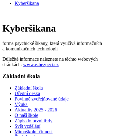
Kyberšikana
Kyberšikana
forma psychické šikany, která využívá informačních
a komunikačních technologií
Důležité informace naleznete na těchto webových
stránkách:
www.e-bezpeci.cz
Základní škola
Základní škola
Úřední deska
Povinně zveřejňované údaje
Výuka
Aktuality 2025 - 2026
O naší škole
Zápis do první třídy
Svět vzdělání
Mimoškolní činnost