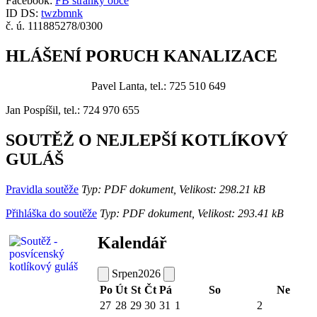
Facebook:
FB stránky obce
ID DS:
twzbmnk
č. ú. 111885278/0300
HLÁŠENÍ PORUCH KANALIZACE
Pavel Lanta, tel.: 725 510 649
Jan Pospíšil, tel.: 724 970 655
SOUTĚŽ O NEJLEPŠÍ KOTLÍKOVÝ
GULÁŠ
Pravidla soutěže
Typ: PDF dokument, Velikost: 298.21 kB
Přihláška do soutěže
Typ: PDF dokument, Velikost: 293.41 kB
Kalendář
Srpen
2026
Po
Út
St
Čt
Pá
So
Ne
27
28
29
30
31
1
2