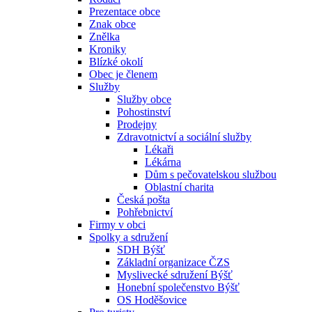
Prezentace obce
Znak obce
Znělka
Kroniky
Blízké okolí
Obec je členem
Služby
Služby obce
Pohostinství
Prodejny
Zdravotnictví a sociální služby
Lékaři
Lékárna
Dům s pečovatelskou službou
Oblastní charita
Česká pošta
Pohřebnictví
Firmy v obci
Spolky a sdružení
SDH Býšť
Základní organizace ČZS
Myslivecké sdružení Býšť
Honební společenstvo Býšť
OS Hoděšovice