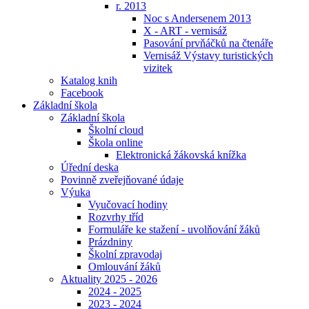
r. 2013
Noc s Andersenem 2013
X - ART - vernisáž
Pasování prvňáčků na čtenáře
Vernisáž Výstavy turistických
vizitek
Katalog knih
Facebook
Základní škola
Základní škola
Školní cloud
Škola online
Elektronická žákovská knížka
Úřední deska
Povinně zveřejňované údaje
Výuka
Vyučovací hodiny
Rozvrhy tříd
Formuláře ke stažení - uvolňování žáků
Prázdniny
Školní zpravodaj
Omlouvání žáků
Aktuality 2025 - 2026
2024 - 2025
2023 - 2024