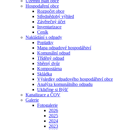
Územní plán obce
Hospodaření obce
Rozpočet obce
Střednědobý výhled
Závěrečný účet
Inventarizace
Ceník
Nakládání s odpady
Poplatky
Mapa odpadové hospodářství
Komunální odpad
Tříděný odpad
Sběrný dvůr
Kompostárna
Skládka
Výsledky odpadového hospodářství obce
Analýza komunálního odpadu
Ukliďme si Býšť
Kanalizace a ČOV
Galerie
Fotogalerie
2026
2025
2024
2023