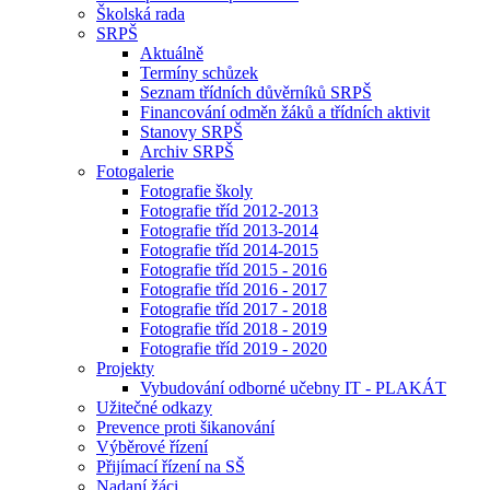
Školská rada
SRPŠ
Aktuálně
Termíny schůzek
Seznam třídních důvěrníků SRPŠ
Financování odměn žáků a třídních aktivit
Stanovy SRPŠ
Archiv SRPŠ
Fotogalerie
Fotografie školy
Fotografie tříd 2012-2013
Fotografie tříd 2013-2014
Fotografie tříd 2014-2015
Fotografie tříd 2015 - 2016
Fotografie tříd 2016 - 2017
Fotografie tříd 2017 - 2018
Fotografie tříd 2018 - 2019
Fotografie tříd 2019 - 2020
Projekty
Vybudování odborné učebny IT - PLAKÁT
Užitečné odkazy
Prevence proti šikanování
Výběrové řízení
Přijímací řízení na SŠ
Nadaní žáci