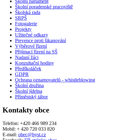
Školní parlament
Školní poradenské pracoviště
Školská rada
SRPŠ
Fotogalerie
Projekty
Užitečné odkazy
Prevence proti šikanování
Výběrové řízení
Přijímací řízení na SŠ
Nadaní žáci
Konzultační hodiny
Předškoláček
GDPR
Ochrana oznamovatelů - whistleblowing
Školní družina
Školní jídelna
Příměstský tábor
Kontakty obce
Telefon: +420 466 989 234
Mobil: + 420 720 033 820
E-mail:
obec@byst.cz