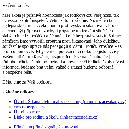
Vážení rodiče,
naše škola je příznivě hodnocena jak rodičovskou veřejností, tak
i Českou školní inspekcí. Velmi si toho vážíme. Nicméně i ta
nejlepší škola není zcela imunní proti výskytu šikanování. Proto
chceme být připraveni zachytit případné ubližování silnějších
slabším hned v počátku a účinně takové bezpráví zastavit. S tímto
záměrem jsme vytvořili program proti šikanování. Jeho důležitou
součástí je spolupráce nás pedagogů s Vámi - rodiči. Prosíme Vás
proto o pomoc. Kdybyste měli podezření či dokonce jistotu, že je
Vašemu dítěti ubližováno, bezprostředně se na nás obraťte (na
třídního učitele, školního metodika prevence či ředitele školy). Vaši
informaci budeme brát velmi vážně a situaci budeme odborně
a bezpečně řešit.
Děkujeme za Vaši podporu.
Užitečné odkazy:
Úvod - Šikana - Minimalizace šikany (minimalizacesikany.cz)
cms.e-bezpeci.cz
Úvod | extc.cz
Linka pro rodinu a školu (linkaztracenedite.cz)
Přímé a nepřímé signály šikanování