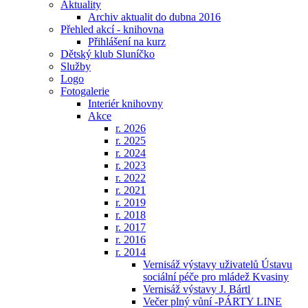
Aktuality
Archiv aktualit do dubna 2016
Přehled akcí - knihovna
Přihlášení na kurz
Dětský klub Sluníčko
Služby
Logo
Fotogalerie
Interiér knihovny
Akce
r. 2026
r. 2025
r. 2024
r. 2023
r. 2022
r. 2021
r. 2019
r. 2018
r. 2017
r. 2016
r. 2014
Vernisáž výstavy uživatelů Ústavu
sociální péče pro mládež Kvasiny
Vernisáž výstavy J. Bártl
Večer plný vůní -PÁRTY LINE