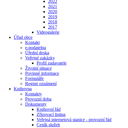
2022
2021
2020
2019
2018
2017
Videogalerie
Úřad obce
Kontakt
e-podatelna
Úřední deska
Veřejné zakázky
Profil zadavatele
Životní situace
Povinné informace
Formuláře
Registr oznámení
Knihovna
Kontakty
Provozní doba
Dokumenty
Knihovní řád
Zřizovací listina
Veřejná internetová stanice - provozní řád
Ceník služeb