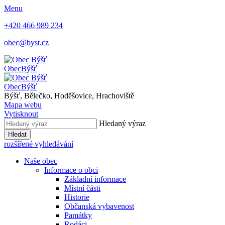
Menu
+420 466 989 234
obec@byst.cz
Obec
Býšť
Obec
Býšť
Býšť, Bělečko, Hoděšovice, Hrachoviště
Mapa webu
Vytisknout
Hledaný výraz
Hledat
rozšířené vyhledávání
Naše obec
Informace o obci
Základní informace
Místní části
Historie
Občanská vybavenost
Památky
Rodáci