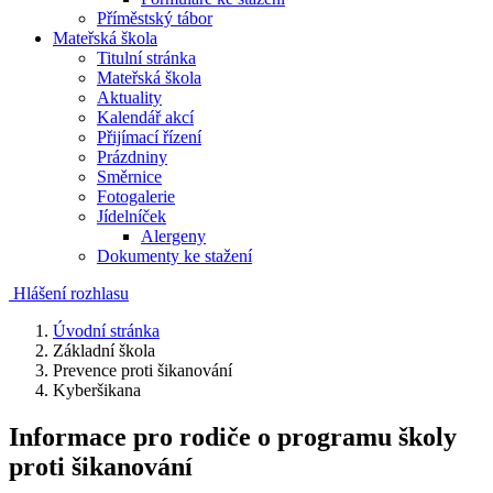
Příměstský tábor
Mateřská škola
Titulní stránka
Mateřská škola
Aktuality
Kalendář akcí
Přijímací řízení
Prázdniny
Směrnice
Fotogalerie
Jídelníček
Alergeny
Dokumenty ke stažení
Hlášení rozhlasu
Úvodní stránka
Základní škola
Prevence proti šikanování
Kyberšikana
Informace pro rodiče o programu školy
proti šikanování