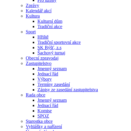
Pro turisty
Zprávy
Kalendář akcí
Kultura
Kulturní dům
Tradiční akce
Sport
Hřiště
Tradiční sportovní akce
SK Býšť, z.s
Šachový turnaj
Obecní zpravodaj
Zastupitelstvo
Jmenný seznam
Jednací řád
Výbory
Termíny zasedání
Zápisy ze zasedání zastupitelstva
Rada obce
Jmenný seznam
Jednací řád
Komise
SPOZ
Starostka obce
Vyhlášky a nařízení