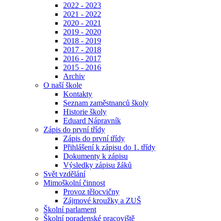
2022 - 2023
2021 - 2022
2020 - 2021
2019 - 2020
2018 - 2019
2017 - 2018
2016 - 2017
2015 - 2016
Archiv
O naší škole
Kontakty
Seznam zaměstnanců školy
Historie školy
Eduard Nápravník
Zápis do první třídy
Zápis do první třídy
Přihlášení k zápisu do 1. třídy
Dokumenty k zápisu
Výsledky zápisu žáků
Svět vzdělání
Mimoškolní činnost
Provoz tělocvičny
Zájmové kroužky a ZUŠ
Školní parlament
Školní poradenské pracoviště