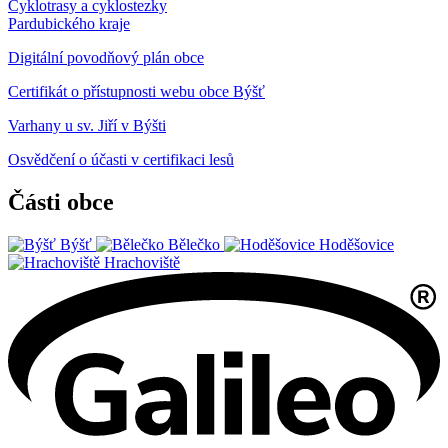
Cyklotrasy a cyklostezky
Pardubického kraje
Digitální povodňový plán obce
Certifikát o přístupnosti webu obce Býšť
Varhany u sv. Jiří v Býšti
Osvědčení o účasti v certifikaci lesů
Části obce
Býšť
Bělečko
Hoděšovice
Hrachoviště